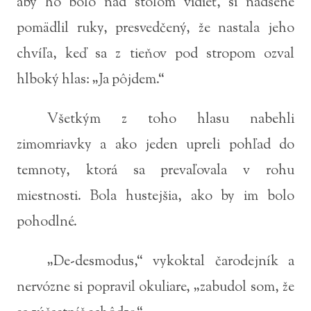
aby ho bolo nad stolom vidieť, si nadšene
pomädlil ruky, presvedčený, že nastala jeho
chvíľa, keď sa z tieňov pod stropom ozval
hlboký hlas: „Ja pôjdem.“
Všetkým z toho hlasu nabehli
zimomriavky a ako jeden upreli pohľad do
temnoty, ktorá sa prevaľovala v rohu
miestnosti. Bola hustejšia, ako by im bolo
pohodlné.
„De-desmodus,“ vykoktal čarodejník a
nervózne si popravil okuliare, „zabudol som, že