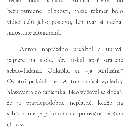
nešiel taký strach. Stiahol tiene do
bezprostrednej blízkosti, takže takmer bolo
vidieť celú jeho postavu, len tvár si nechal
milosrdne zatemnenú.
Anton naprázdno prehltol a upravil
papiere na stole, aby získal späť stratené
sebaovládanie. Odkašlal si. „Ja súhlasím.“
Ostatní prikývli tiež. Anton zapísal výsledky
hlasovania do zápisníka. Neobťažoval sa dodať,
že je pravdepodobne neplatné, keďže na
schôdzi nie je prítomná nadpolovičná väčšina
členov.