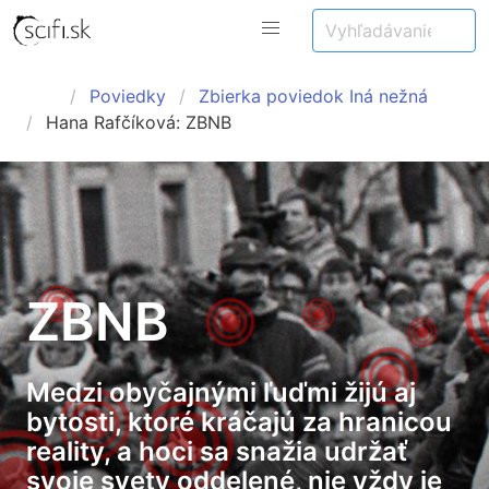
Poviedky
Zbierka poviedok Iná nežná
Hana Rafčíková: ZBNB
ZBNB
Medzi obyčajnými ľuďmi žijú aj
bytosti, ktoré kráčajú za hranicou
reality, a hoci sa snažia udržať
svoje svety oddelené, nie vždy je