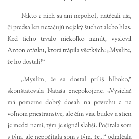
Nikto z nich sa ani nepohol, natŕčali uši,
či predsa len nezačujú nejaký šuchot alebo hlas.
Keď ticho trvalo niekoľko minút, vyslovil
Anton otázku, ktorá trápila všetkých: „Myslíte,
že ho dostali?“
„Myslím, že sa dostal príliš hlboko,“
skonštatovala Nataša znepokojene. „Vysielač
má pomerne dobrý dosah na povrchu a na
voľnom priestranstve, ale čím viac budov a stien
je medzi nami, tým je signál slabší. Počítala som
s tým, ale nepočítala som s tým, že...“ odmlčala