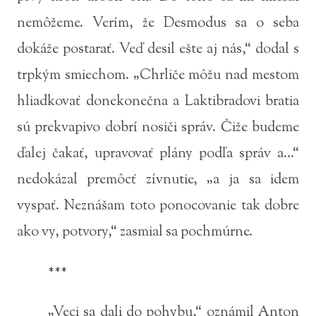
nemôžeme. Verím, že Desmodus sa o seba
dokáže postarať. Veď desil ešte aj nás,“ dodal s
trpkým smiechom. „Chrliče môžu nad mestom
hliadkovať donekonečna a Laktibradovi bratia
sú prekvapivo dobrí nosiči správ. Čiže budeme
ďalej čakať, upravovať plány podľa správ a...“
nedokázal premôcť zívnutie, „a ja sa idem
vyspať. Neznášam toto ponocovanie tak dobre
ako vy, potvory,“ zasmial sa pochmúrne.
***
„Veci sa dali do pohybu,“ oznámil Anton