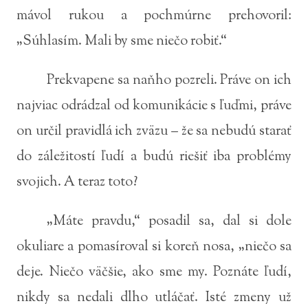
mávol rukou a pochmúrne prehovoril:
„Súhlasím. Mali by sme niečo robiť.“
Prekvapene sa naňho pozreli. Práve on ich
najviac odrádzal od komunikácie s ľuďmi, práve
on určil pravidlá ich zväzu – že sa nebudú starať
do záležitostí ľudí a budú riešiť iba problémy
svojich. A teraz toto?
„Máte pravdu,“ posadil sa, dal si dole
okuliare a pomasíroval si koreň nosa, „niečo sa
deje. Niečo väčšie, ako sme my. Poznáte ľudí,
nikdy sa nedali dlho utláčať. Isté zmeny už