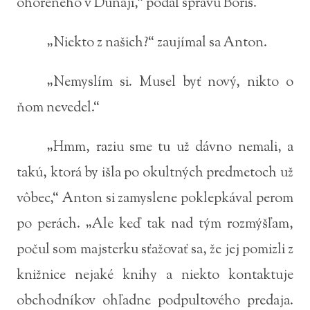
ohoreného v Dunaji,“ podal správu Boris.
„Niekto z našich?“ zaujímal sa Anton.
„Nemyslím si. Musel byť nový, nikto o
ňom nevedel.“
„Hmm, raziu sme tu už dávno nemali, a
takú, ktorá by išla po okultných predmetoch už
vôbec,“ Anton si zamyslene poklepkával perom
po perách. „Ale keď tak nad tým rozmýšľam,
počul som majsterku sťažovať sa, že jej pomizli z
knižnice nejaké knihy a niekto kontaktuje
obchodníkov ohľadne podpultového predaja.