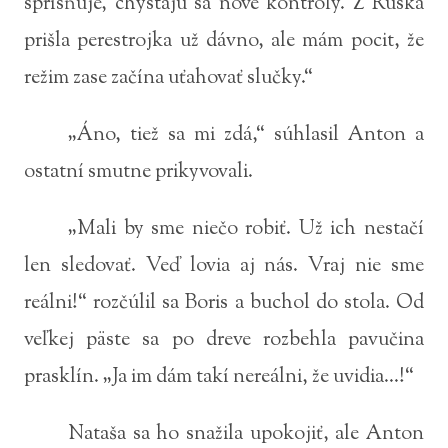
sprísňuje, chystajú sa nové kontroly. Z Ruska
prišla perestrojka už dávno, ale mám pocit, že
režim zase začína uťahovať slučky.“
„Áno, tiež sa mi zdá,“ súhlasil Anton a
ostatní smutne prikyvovali.
„Mali by sme niečo robiť. Už ich nestačí
len sledovať. Veď lovia aj nás. Vraj nie sme
reálni!“ rozčúlil sa Boris a buchol do stola. Od
veľkej päste sa po dreve rozbehla pavučina
prasklín. „Ja im dám takí nereálni, že uvidia...!“
Nataša sa ho snažila upokojiť, ale Anton