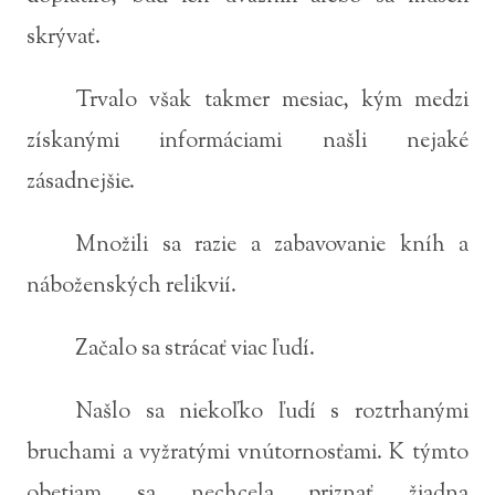
skrývať.
Trvalo však takmer mesiac, kým medzi
získanými informáciami našli nejaké
zásadnejšie.
Množili sa razie a zabavovanie kníh a
náboženských relikvií.
Začalo sa strácať viac ľudí.
Našlo sa niekoľko ľudí s roztrhanými
bruchami a vyžratými vnútornosťami. K týmto
obetiam sa nechcela priznať žiadna