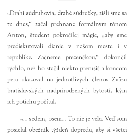
„Drahí súdruhovia, drahé súdružky, zišli sme sa
tu dnes,“ začal prehnane formálnym tónom
Anton, študent pokročilej mágie, „aby sme
prediskutovali dianie v našom meste i v
republike. Začneme prezenčkou,“ dokončil
rýchlo, než ho stačil niekto prerušiť a koncom
pera ukazoval na jednotlivých členov Zväzu
bratislavských nadprirodzených bytostí, kým
ich potichu počítal.
„... sedem, osem... To nie je veľa. Veď som
posielal obežník týždeň dopredu, aby si všetci