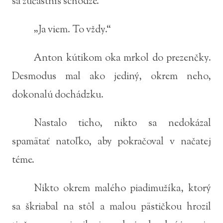
sa zúčastníš schôdze.“
„Ja viem. To vždy.“
Anton kútikom oka mrkol do prezenčky.
Desmodus mal ako jediný, okrem neho,
dokonalú dochádzku.
Nastalo ticho, nikto sa nedokázal
spamätať natoľko, aby pokračoval v načatej
téme.
Nikto okrem malého piadimužíka, ktorý
sa škriabal na stôl a malou pästičkou hrozil