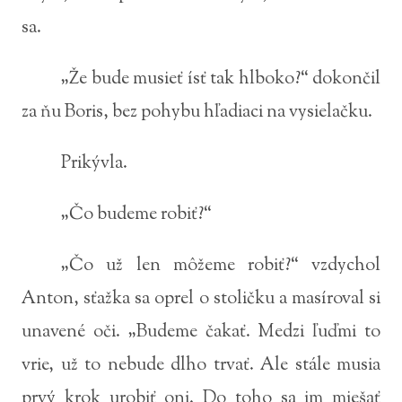
sa.
„Že bude musieť ísť tak hlboko?“ dokončil
za ňu Boris, bez pohybu hľadiaci na vysielačku.
Prikývla.
„Čo budeme robiť?“
„Čo už len môžeme robiť?“ vzdychol
Anton, sťažka sa oprel o stoličku a masíroval si
unavené oči. „Budeme čakať. Medzi ľuďmi to
vrie, už to nebude dlho trvať. Ale stále musia
prvý krok urobiť oni. Do toho sa im miešať