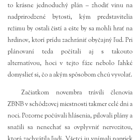
to krásne jednoduchý plán – zhodiť vinu na
nadprirodzené bytosti, kým predstavitelia
režimu by ostali čistí a ešte by sa mohli hrať na
hrdinov, ktorí prídu zachrániť obyčajný ľud. Pri
plánovaní teda počítali aj s takouto
alternatívou, hoci v tejto fáze nebolo ľahké
domyslieť si, čo a akým spôsobom chcú vyvolať.
Začiatkom novembra trávili členovia
ZBNB v schôdzovej miestnosti takmer celé dni a
noci. Pozorne počúvali hlásenia, pilovali plány a
snažili sa nenechať sa ovplyvniť nervozitou,
ktorá zachvátila ľudí. Všetci ju vnímali napriek