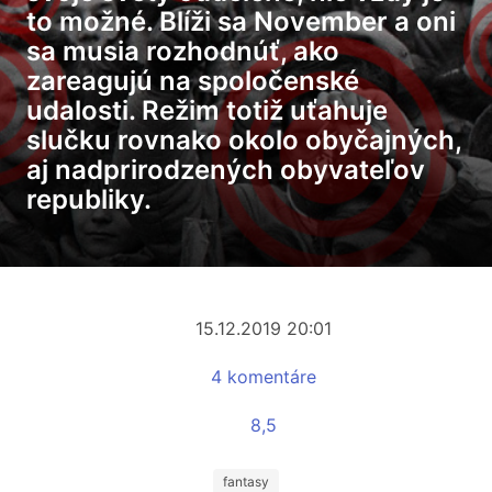
to možné. Blíži sa November a oni
sa musia rozhodnúť, ako
zareagujú na spoločenské
udalosti. Režim totiž uťahuje
slučku rovnako okolo obyčajných,
aj nadprirodzených obyvateľov
republiky.
15.12.2019 20:01
4 komentáre
8,5
fantasy