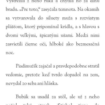
Vystrelila z neho ruka a chytila ho za dlhú
bradu. „Pre toto,“ zasyčala temnota. Na okamih
sa vytvarovala do siluety muža s rozviatym
plášťom, ktorý pripomínal krídla, a s hlavou s
dvomi veľkými, špicatými ušami. Medzi nimi
zasvietili čierne oči, hlboké ako bezmesačná
noc.
Piadimužík zajačal a pravdepodobne stratil
vedomie, pretože keď tvrdo dopadol na zem,
nevydal zo seba ani hláska.
Bubák sa usadil za stôl, ale už z neho