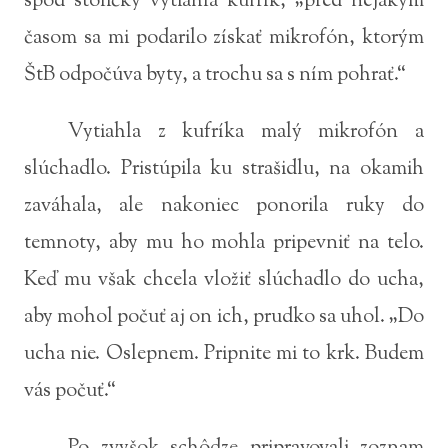
spod stoličky vytiahla kufrík, „pred nejakým
časom sa mi podarilo získať mikrofón, ktorým
ŠtB odpočúva byty, a trochu sa s ním pohrať.“
Vytiahla z kufríka malý mikrofón a
slúchadlo. Pristúpila ku strašidlu, na okamih
zaváhala, ale nakoniec ponorila ruky do
temnoty, aby mu ho mohla pripevniť na telo.
Keď mu však chcela vložiť slúchadlo do ucha,
aby mohol počuť aj on ich, prudko sa uhol. „Do
ucha nie. Oslepnem. Pripnite mi to krk. Budem
vás počuť.“