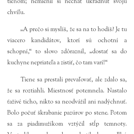
tieňom; nemienil si nechať ukradnúť svoju
chvíľu.
„A prečo si myslíš, že sa na to hodíš? Je tu
viacero kandidátov, ktorí sú ochotní a
schopní,“ to slovo zdôraznil, „dostať sa do
kuchyne nepriateľa a zistiť, čo tam varí!“
Tiene sa prestali prevaľovať, ale zdalo sa,
že sa roztiahli. Miestnosť potemnela. Nastalo
ťaživé ticho, nikto sa neodvážil ani nadýchnuť.
Bolo počuť škrabanie pazúrov po stene. Potom
sa za piadimužíkom vztýčil stĺp temnoty.