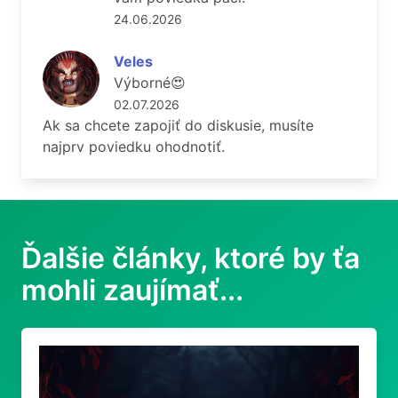
24.06.2026
Veles
Výborné😍
02.07.2026
Ak sa chcete zapojiť do diskusie, musíte
najprv poviedku ohodnotiť.
Ďalšie články, ktoré by ťa
mohli zaujímať...