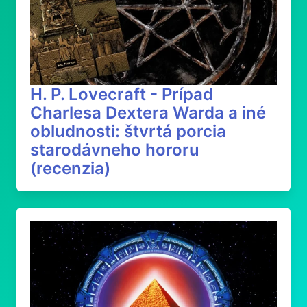
H. P. Lovecraft - Prípad
Charlesa Dextera Warda a iné
obludnosti: štvrtá porcia
starodávneho hororu
(recenzia)