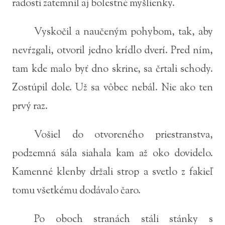
radosti zatemnil aj bolestné myšlienky.
Vyskočil a naučeným pohybom, tak, aby
nevŕzgali, otvoril jedno krídlo dverí. Pred ním,
tam kde malo byť dno skrine, sa črtali schody.
Zostúpil dole. Už sa vôbec nebál. Nie ako ten
prvý raz.
Vošiel do otvoreného priestranstva,
podzemná sála siahala kam až oko dovidelo.
Kamenné klenby držali strop a svetlo z fakieľ
tomu všetkému dodávalo čaro.
Po oboch stranách stáli stánky s