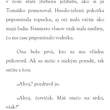
v ňom stará zhrbená ježibaba, ako si ju
Tomáško pomenoval. Hnedo-zelená pokožka
pripomínala ropuchu, aj oči mala väčšie ako
majú ľudia. Namiesto vlasov však mala rastliny,
čo mu zase pripomínalo vodníka.
Ona bola prvá, kto sa mu vľúdne
prihovoril. Ak sa môže s niekým poradiť, tak
určite s ňou.
„Ahoj,“ pozdravil ju.
„Ahoj, červíček. Máš niečo na srdci,
však?“