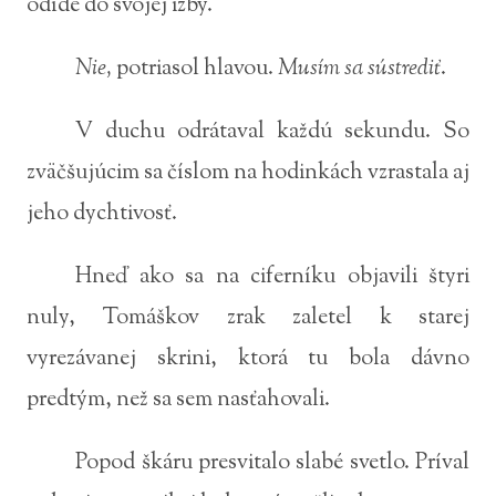
odíde do svojej izby.
Nie,
potriasol hlavou.
Musím sa sústrediť
.
V duchu odrátaval každú sekundu. So
zväčšujúcim sa číslom na hodinkách vzrastala aj
jeho dychtivosť.
Hneď ako sa na ciferníku objavili štyri
nuly, Tomáškov zrak zaletel k starej
vyrezávanej skrini, ktorá tu bola dávno
predtým, než sa sem nasťahovali.
Popod škáru presvitalo slabé svetlo. Príval