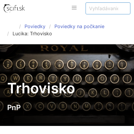
Poviedky
Poviedky na počkanie
Lucika: Trhovisko
Trhovisko
PnP