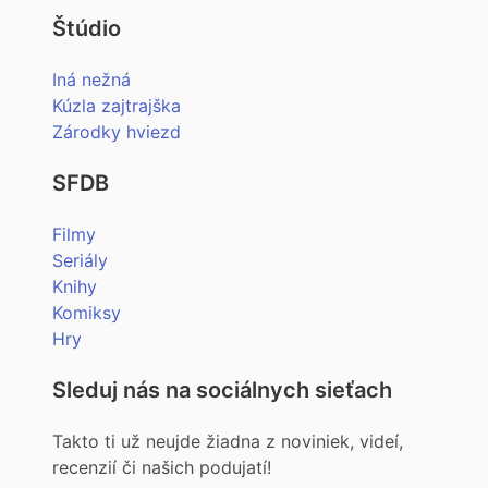
Štúdio
Iná nežná
Kúzla zajtrajška
Zárodky hviezd
SFDB
Filmy
Seriály
Knihy
Komiksy
Hry
Sleduj nás na sociálnych sieťach
Takto ti už neujde žiadna z noviniek, videí,
recenzií či našich podujatí!