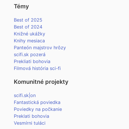
Témy
Best of 2025
Best of 2024
Knižné ukážky
Knihy mesiaca
Panteón majstrov hrôzy
scifi.sk pozerá
Prekliati bohovia
Filmová história sci-fi
Komunitné projekty
scifi.sk|on
Fantastická poviedka
Poviedky na počkanie
Preklati bohovia
Vesmírni tuláci