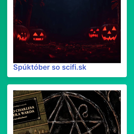
Spúktóber so scifi.sk