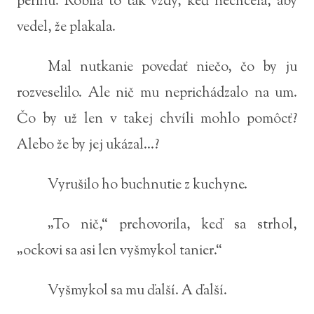
perinu. Robila to tak vždy, keď nechcela, aby
vedel, že plakala.
Mal nutkanie povedať niečo, čo by ju
rozveselilo. Ale nič mu neprichádzalo na um.
Čo by už len v takej chvíli mohlo pomôcť?
Alebo že by jej ukázal...?
Vyrušilo ho buchnutie z kuchyne.
„To nič,“ prehovorila, keď sa strhol,
„ockovi sa asi len vyšmykol tanier.“
Vyšmykol sa mu ďalší. A ďalší.