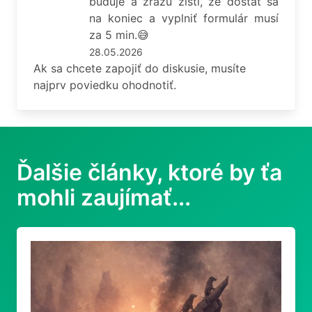
buduje a zrazu zistí, že dostať sa
na koniec a vyplniť formulár musí
za 5 min.😅
28.05.2026
Ak sa chcete zapojiť do diskusie, musíte
najprv poviedku ohodnotiť.
Ďalšie články, ktoré by ťa
mohli zaujímať...