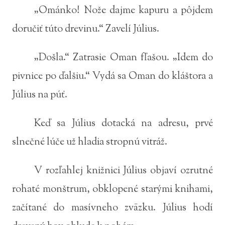
„Ománko! Nože dajme kapuru a pôjdem
doručiť túto drevinu.“ Zavelí Július.
„Došla.“ Zatrasie Oman fľašou. „Idem do
pivnice po ďalšiu.“ Vydá sa Oman do kláštora a
Július na púť.
Keď sa Július dotacká na adresu, prvé
slnečné lúče už hladia stropnú vitráž.
V rozľahlej knižnici Július objaví ozrutné
rohaté monštrum, obklopené starými knihami,
začítané do masívneho zväzku. Július hodí