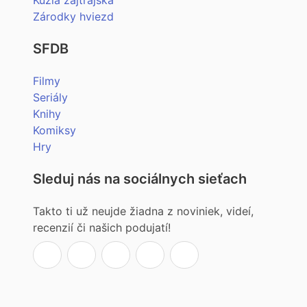
Kúzla zajtrajška
Zárodky hviezd
SFDB
Filmy
Seriály
Knihy
Komiksy
Hry
Sleduj nás na sociálnych sieťach
Takto ti už neujde žiadna z noviniek, videí,
recenzií či našich podujatí!