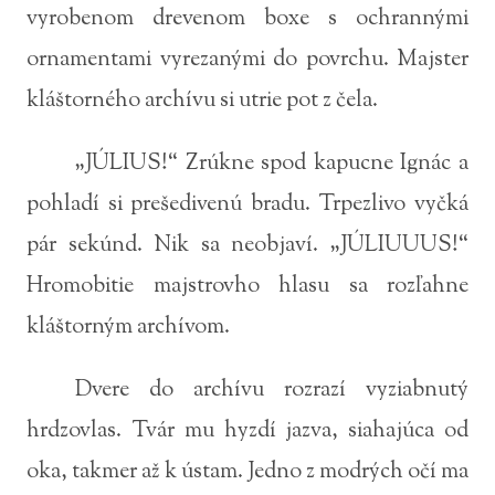
vyrobenom drevenom boxe s ochrannými
ornamentami vyrezanými do povrchu. Majster
kláštorného archívu si utrie pot z čela.
„JÚLIUS!“ Zrúkne spod kapucne Ignác a
pohladí si prešedivenú bradu. Trpezlivo vyčká
pár sekúnd. Nik sa neobjaví. „JÚLIUUUS!“
Hromobitie majstrovho hlasu sa rozľahne
kláštorným archívom.
Dvere do archívu rozrazí vyziabnutý
hrdzovlas. Tvár mu hyzdí jazva, siahajúca od
oka, takmer až k ústam. Jedno z modrých očí ma