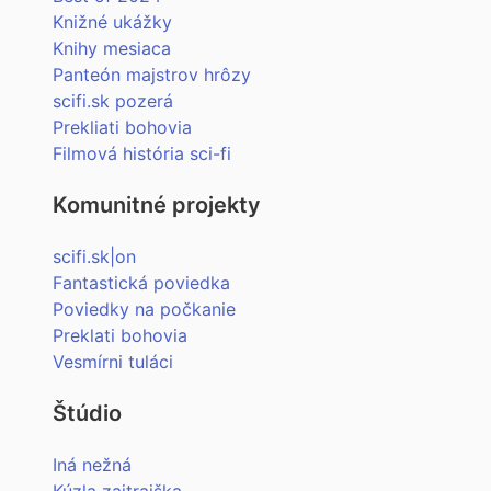
Knižné ukážky
Knihy mesiaca
Panteón majstrov hrôzy
scifi.sk pozerá
Prekliati bohovia
Filmová história sci-fi
Komunitné projekty
scifi.sk|on
Fantastická poviedka
Poviedky na počkanie
Preklati bohovia
Vesmírni tuláci
Štúdio
Iná nežná