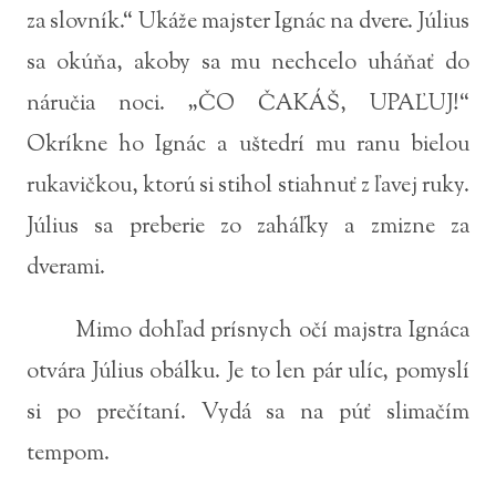
za slovník.“ Ukáže majster Ignác na dvere. Július
sa okúňa, akoby sa mu nechcelo uháňať do
náručia noci. „ČO ČAKÁŠ, UPAĽUJ!“
Okríkne ho Ignác a uštedrí mu ranu bielou
rukavičkou, ktorú si stihol stiahnuť z ľavej ruky.
Július sa preberie zo zaháľky a zmizne za
dverami.
Mimo dohľad prísnych očí majstra Ignáca
otvára Július obálku. Je to len pár ulíc, pomyslí
si po prečítaní. Vydá sa na púť slimačím
tempom.