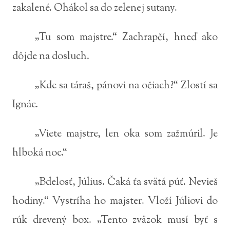
zakalené. Ohákol sa do zelenej sutany.
„Tu som majstre.“ Zachrapčí, hneď ako
dôjde na dosluch.
„Kde sa táraš, pánovi na očiach?“ Zlostí sa
Ignác.
„Viete majstre, len oka som zažmúril. Je
hlboká noc.“
„Bdelosť, Július. Čaká ťa svätá púť. Nevieš
hodiny.“ Vystríha ho majster. Vloží Júliovi do
rúk drevený box. „Tento zväzok musí byť s