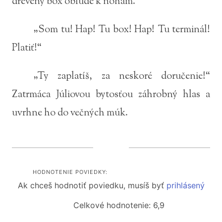
drevený box oblude k nohám.
„Som tu! Hap! Tu box! Hap! Tu terminál!
Platiť!“
„Ty zaplatíš, za neskoré doručenie!“
Zatrmáca Júliovou bytosťou záhrobný hlas a
uvrhne ho do večných múk.
HODNOTENIE POVIEDKY:
Ak chceš hodnotiť poviedku, musíš byť
prihlásený
Celkové hodnotenie: 6,9