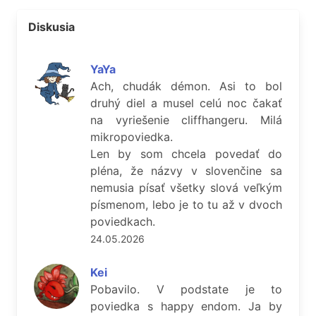
Diskusia
YaYa
Ach, chudák démon. Asi to bol
druhý diel a musel celú noc čakať
na vyriešenie cliffhangeru. Milá
mikropoviedka.
Len by som chcela povedať do
pléna, že názvy v slovenčine sa
nemusia písať všetky slová veľkým
písmenom, lebo je to tu až v dvoch
poviedkach.
24.05.2026
Kei
Pobavilo. V podstate je to
poviedka s happy endom. Ja by