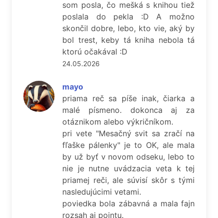
som posla, čo mešká s knihou tiež
poslala do pekla :D A možno
skončil dobre, lebo, kto vie, aký by
bol trest, keby tá kniha nebola tá
ktorú očakával :D
24.05.2026
mayo
priama reč sa píše inak, čiarka a
malé písmeno. dokonca aj za
otáznikom alebo výkričníkom.
pri vete "Mesačný svit sa zračí na
fľaške pálenky" je to OK, ale mala
by už byť v novom odseku, lebo to
nie je nutne uvádzacia veta k tej
priamej reči, ale súvisí skôr s tými
nasledujúcimi vetami.
poviedka bola zábavná a mala fajn
rozsah aj pointu.