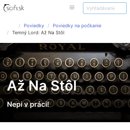
Poviedky
Poviedky na počkanie
Temný Lord: Až Na Stôl
Až Na Stôl
Nepi v práci!