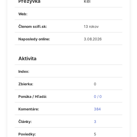
Prezývka
kei
Web:
Členom scifi.sk:
13 rokov
Naposledy online:
3.08.2026
Aktivita
Index:
Zbierka:
0
Ponúka / Hľadá:
0 / 0
Komentáre:
384
Články:
3
Poviedky:
5