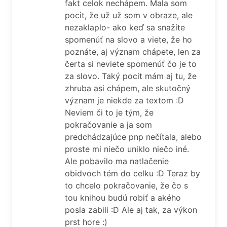
fakt celok nechápem. Mala som
pocit, že už už som v obraze, ale
nezaklaplo- ako keď sa snažíte
spomenúť na slovo a viete, že ho
poznáte, aj význam chápete, len za
čerta si neviete spomenúť čo je to
za slovo. Taký pocit mám aj tu, že
zhruba asi chápem, ale skutočný
význam je niekde za textom :D
Neviem či to je tým, že
pokračovanie a ja som
predchádzajúce pnp nečítala, alebo
proste mi niečo uniklo niečo iné.
Ale pobavilo ma natlačenie
obidvoch tém do celku :D Teraz by
to chcelo pokračovanie, že čo s
tou knihou budú robiť a akého
posla zabili :D Ale aj tak, za výkon
prst hore :)