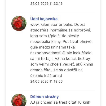
24.05.2026 11:33:16
Údel bojovníka
wow, kilometer príbehu. Dobrá
atmosféra, hormálne až hororová,
lebo som tŕpla či tie blesky
nepodpália knihy. Používať ohnivé
gule medzi knihami! taká
nezodpovednosť :D ale inak čítalo
sa mi to fajn. Až na konci, tiež by
som veľmi chcela vedieť, akú knihu
démon čítal, že sa odvážil na
územie kláštora :)
24.05.2026 11:19:06
Démon strážny
AJ ja chcem za trest čítať 10 kníh