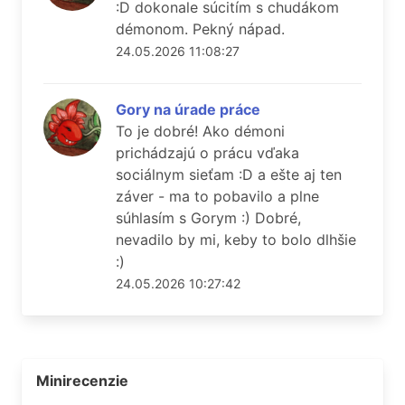
:D dokonale súcitím s chudákom
démonom. Pekný nápad.
24.05.2026 11:08:27
Gory na úrade práce
To je dobré! Ako démoni
prichádzajú o prácu vďaka
sociálnym sieťam :D a ešte aj ten
záver - ma to pobavilo a plne
súhlasím s Gorym :) Dobré,
nevadilo by mi, keby to bolo dlhšie
:)
24.05.2026 10:27:42
Minirecenzie