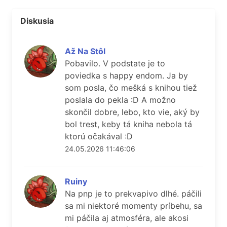
Diskusia
Až Na Stôl
Pobavilo. V podstate je to
poviedka s happy endom. Ja by
som posla, čo mešká s knihou tiež
poslala do pekla :D A možno
skončil dobre, lebo, kto vie, aký by
bol trest, keby tá kniha nebola tá
ktorú očakával :D
24.05.2026 11:46:06
Ruiny
Na pnp je to prekvapivo dlhé. páčili
sa mi niektoré momenty príbehu, sa
mi páčila aj atmosféra, ale akosi