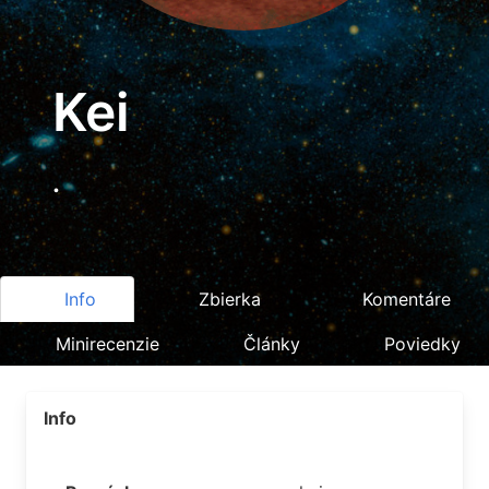
Kei
.
Info
Zbierka
Komentáre
Minirecenzie
Články
Poviedky
Info