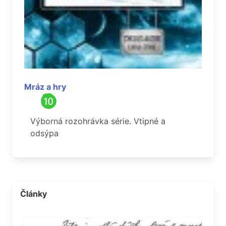
Mráz a hry
Výborná rozohrávka série. Vtipné a
odsýpa
Články