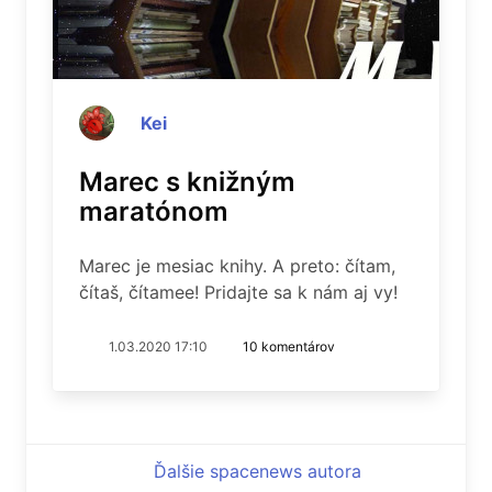
Kei
Marec s knižným
maratónom
Marec je mesiac knihy. A preto: čítam,
čítaš, čítamee! Pridajte sa k nám aj vy!
1.03.2020 17:10
10 komentárov
Ďalšie spacenews autora