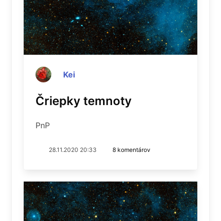
Kei
Čriepky temnoty
PnP
28.11.2020 20:33
8 komentárov