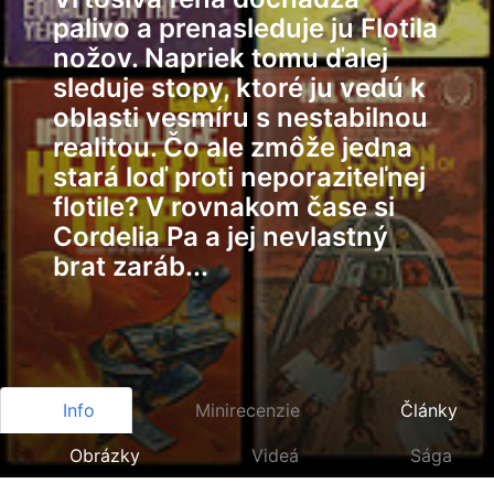
palivo a prenasleduje ju Flotila
nožov. Napriek tomu ďalej
sleduje stopy, ktoré ju vedú k
oblasti vesmíru s nestabilnou
realitou. Čo ale zmôže jedna
stará loď proti neporaziteľnej
flotile? V rovnakom čase si
Cordelia Pa a jej nevlastný
brat zaráb...
Info
Minirecenzie
Články
Obrázky
Videá
Sága