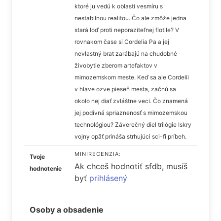
ktoré ju vedú k oblasti vesmíru s
nestabilnou realitou. Čo ale zmôže jedna
stará loď proti neporaziteľnej flotile? V
rovnakom čase si Cordelia Pa a jej
nevlastný brat zarábajú na chudobné
živobytie zberom artefaktov v
mimozemskom meste. Keď sa ale Cordelii
v hlave ozve pieseň mesta, začnú sa
okolo nej diať zvláštne veci. Čo znamená
jej podivná spriaznenosť s mimozemskou
technológiou? Záverečný diel trilógie Iskry
vojny opäť prináša strhujúci sci-fi príbeh.
MINIRECENZIA:
Tvoje
Ak chceš hodnotiť sfdb, musíš
hodnotenie
byť
prihlásený
Osoby a obsadenie