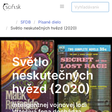
SFDB
Písané dielo
Světlo neskutečných hvězd (2020)
Světlo
neskutečných
hvězd (2020)
Inteligentnej vojnovej lodi
Vrtošivá fena dochádza