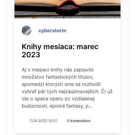
cyberstorm
Knihy mesiaca: marec
2023
Aj v mesiaci knihy nás zaplavilo
množstvo fantastických titulov,
spomedzi ktorých sme sa rozhodli
vybrať pár tých najzaujímavejších. Či už
ide o space operu zo vzdialenej
budúcnosti, epické fantasy, p...
7.04.2023 10:01
0 komentárov