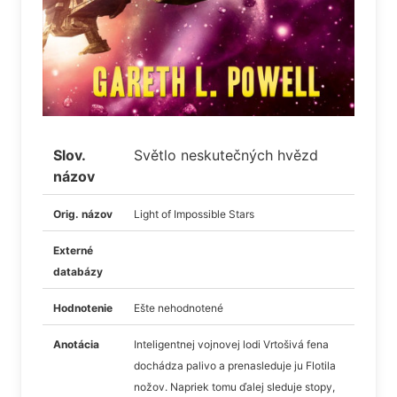
Slov.
Světlo neskutečných hvězd
názov
Orig. názov
Light of Impossible Stars
Externé
databázy
Hodnotenie
Ešte nehodnotené
Anotácia
Inteligentnej vojnovej lodi Vrtošivá fena
dochádza palivo a prenasleduje ju Flotila
nožov. Napriek tomu ďalej sleduje stopy,