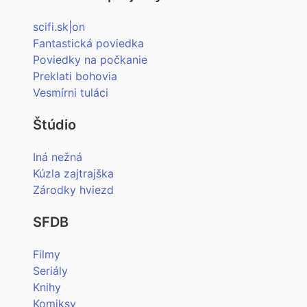
scifi.sk|on
Fantastická poviedka
Poviedky na počkanie
Preklati bohovia
Vesmírni tuláci
Štúdio
Iná nežná
Kúzla zajtrajška
Zárodky hviezd
SFDB
Filmy
Seriály
Knihy
Komiksy