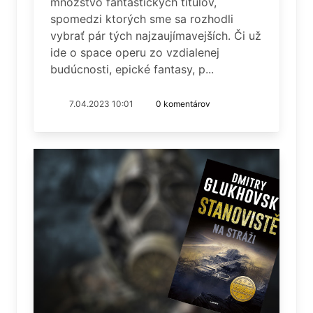
množstvo fantastických titulov,
spomedzi ktorých sme sa rozhodli
vybrať pár tých najzaujímavejších. Či už
ide o space operu zo vzdialenej
budúcnosti, epické fantasy, p...
7.04.2023 10:01
0 komentárov