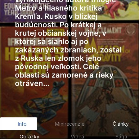
Metro a hlasného kritika
Kremľa. Rusko v blízkej
budúcnosti. Po krátkej a
krutej občianskej vojne, v
ktorej sa siahlo aj po
zakázaných zbraniach, zostal
z Ruska len zlomok jeho
pôvodnej veľkosti. Celé
oblasti sú zamorené a rieky
otráven...
Info
Minirecenzie
Články
Obrázky
Videá
Sága