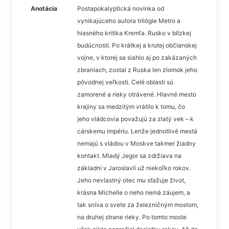
Anotácia
Postapokalyptická novinka od
vynikajúceho autora trilógie Metro a
hlasného kritika Kremľa. Rusko v blízkej
budúcnosti. Po krátkej a krutej občianskej
vojne, v ktorej sa siahlo aj po zakázaných
zbraniach, zostal z Ruska len zlomok jeho
pôvodnej veľkosti. Celé oblasti sú
zamorené a rieky otrávené. Hlavné mesto
krajiny sa medzitým vrátilo k tomu, čo
jeho vládcovia považujú za zlatý vek – k
cárskemu impériu. Lenže jednotlivé mestá
nemajú s vládou v Moskve takmer žiadny
kontakt. Mladý Jegor sa zdržiava na
základni v Jaroslavli už niekoľko rokov.
Jeho nevlastný otec mu sťažuje život,
krásna Michelle o neho nemá záujem, a
tak sníva o svete za železničným mostom,
na druhej strane rieky. Po tomto moste