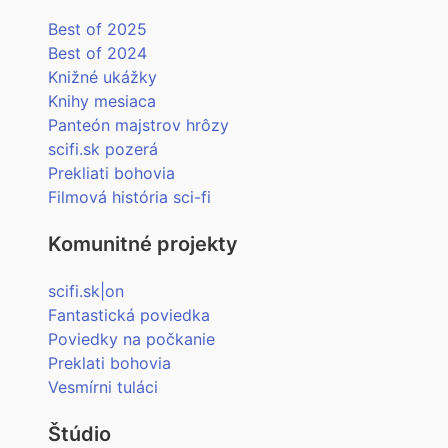
Best of 2025
Best of 2024
Knižné ukážky
Knihy mesiaca
Panteón majstrov hrôzy
scifi.sk pozerá
Prekliati bohovia
Filmová história sci-fi
Komunitné projekty
scifi.sk|on
Fantastická poviedka
Poviedky na počkanie
Preklati bohovia
Vesmírni tuláci
Štúdio