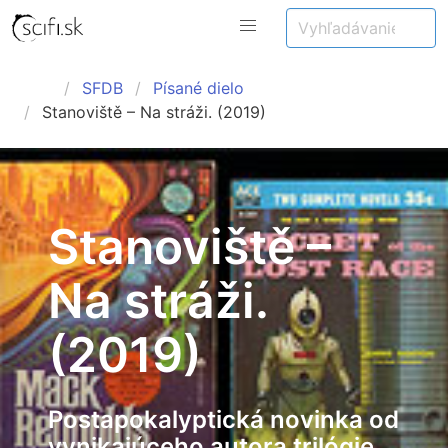
SFDB
Písané dielo
Stanoviště – Na stráži. (2019)
Stanoviště –
Na stráži.
(2019)
Postapokalyptická novinka od
vynikajúceho autora trilógie