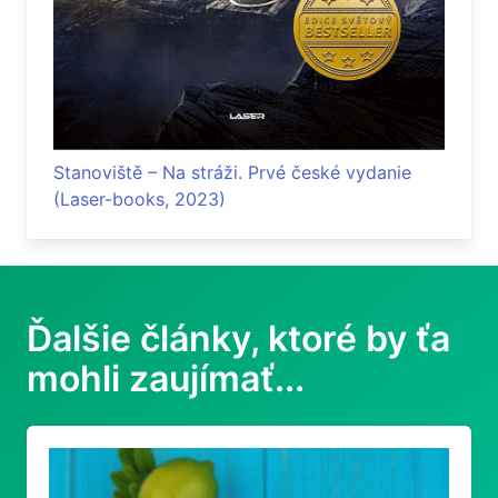
Stanoviště – Na stráži. Prvé české vydanie
(Laser-books, 2023)
Ďalšie články, ktoré by ťa
mohli zaujímať...