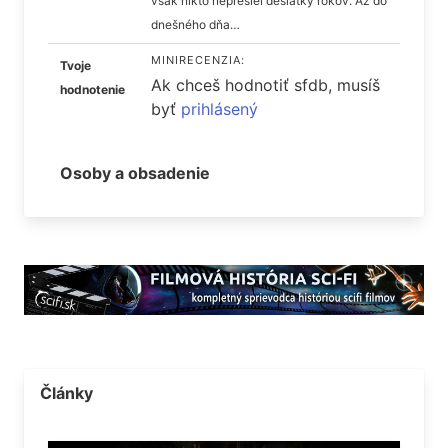
však nikto neprešiel desiatky rokov. Až do
dnešného dňa…
MINIRECENZIA:
Tvoje
Ak chceš hodnotiť sfdb, musíš
hodnotenie
byť
prihlásený
Osoby a obsadenie
Články