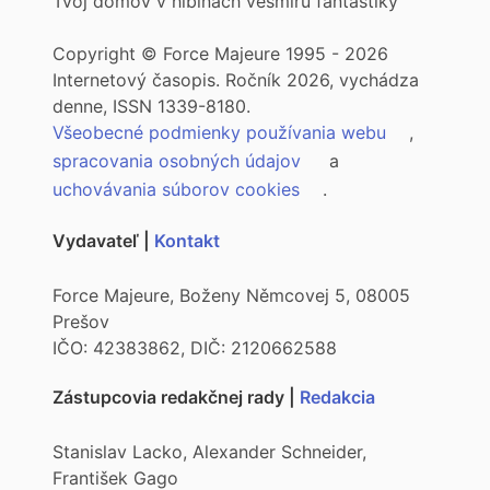
Tvoj domov v hlbinách vesmíru fantastiky
Copyright © Force Majeure 1995 - 2026
Internetový časopis. Ročník 2026, vychádza
denne, ISSN 1339-8180.
Všeobecné podmienky používania webu
,
spracovania osobných údajov
a
uchovávania súborov cookies
.
Vydavateľ |
Kontakt
Force Majeure, Boženy Němcovej 5, 08005
Prešov
IČO: 42383862, DIČ: 2120662588
Zástupcovia redakčnej rady |
Redakcia
Stanislav Lacko, Alexander Schneider,
František Gago