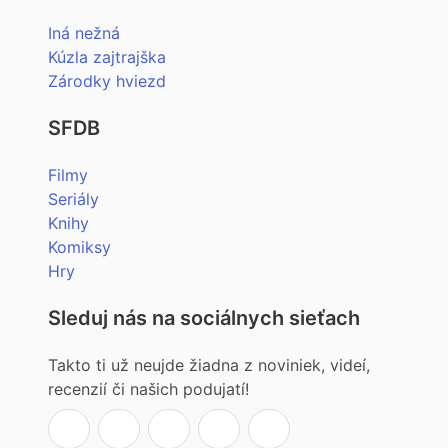
Iná nežná
Kúzla zajtrajška
Zárodky hviezd
SFDB
Filmy
Seriály
Knihy
Komiksy
Hry
Sleduj nás na sociálnych sieťach
Takto ti už neujde žiadna z noviniek, videí,
recenzií či našich podujatí!