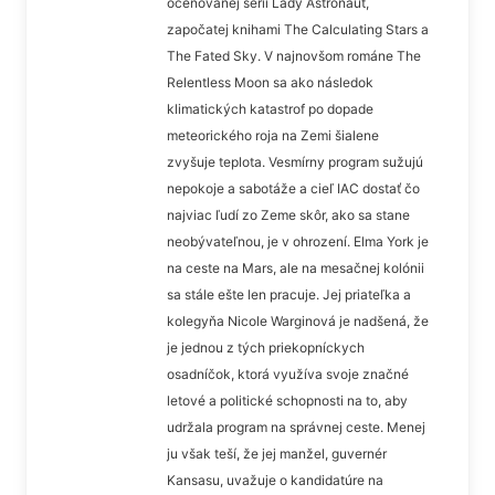
oceňovanej sérii Lady Astronaut,
započatej knihami The Calculating Stars a
The Fated Sky. V najnovšom románe The
Relentless Moon sa ako následok
klimatických katastrof po dopade
meteorického roja na Zemi šialene
zvyšuje teplota. Vesmírny program sužujú
nepokoje a sabotáže a cieľ IAC dostať čo
najviac ľudí zo Zeme skôr, ako sa stane
neobývateľnou, je v ohrození. Elma York je
na ceste na Mars, ale na mesačnej kolónii
sa stále ešte len pracuje. Jej priateľka a
kolegyňa Nicole Warginová je nadšená, že
je jednou z tých priekopníckych
osadníčok, ktorá využíva svoje značné
letové a politické schopnosti na to, aby
udržala program na správnej ceste. Menej
ju však teší, že jej manžel, guvernér
Kansasu, uvažuje o kandidatúre na