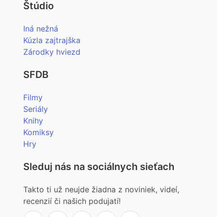
Štúdio
Iná nežná
Kúzla zajtrajška
Zárodky hviezd
SFDB
Filmy
Seriály
Knihy
Komiksy
Hry
Sleduj nás na sociálnych sieťach
Takto ti už neujde žiadna z noviniek, videí,
recenzií či našich podujatí!