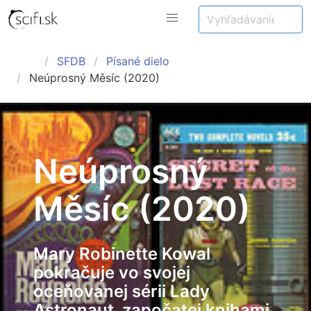
SFDB
Písané dielo
Neúprosný Měsíc (2020)
Neúprosný
Měsíc (2020)
Mary Robinette Kowal
pokračuje vo svojej
oceňovanej sérii Lady
Astronaut, započatej knihami