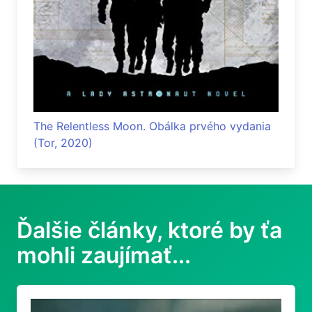
The Relentless Moon. Obálka prvého vydania
(Tor, 2020)
Ďalšie články, ktoré by ťa
mohli zaujímať...