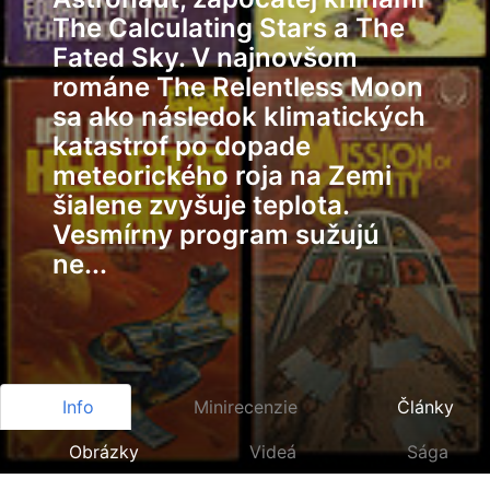
The Calculating Stars a The
Fated Sky. V najnovšom
románe The Relentless Moon
sa ako následok klimatických
katastrof po dopade
meteorického roja na Zemi
šialene zvyšuje teplota.
Vesmírny program sužujú
ne...
Info
Minirecenzie
Články
Obrázky
Videá
Sága