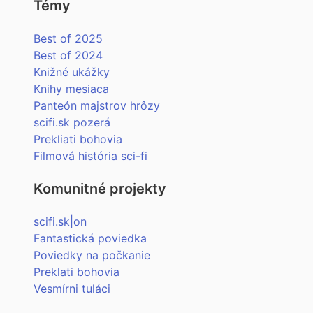
Témy
Best of 2025
Best of 2024
Knižné ukážky
Knihy mesiaca
Panteón majstrov hrôzy
scifi.sk pozerá
Prekliati bohovia
Filmová história sci-fi
Komunitné projekty
scifi.sk|on
Fantastická poviedka
Poviedky na počkanie
Preklati bohovia
Vesmírni tuláci