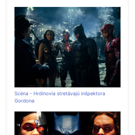
Scéna - Hrdinovia stretávajú inšpektora
Gordona