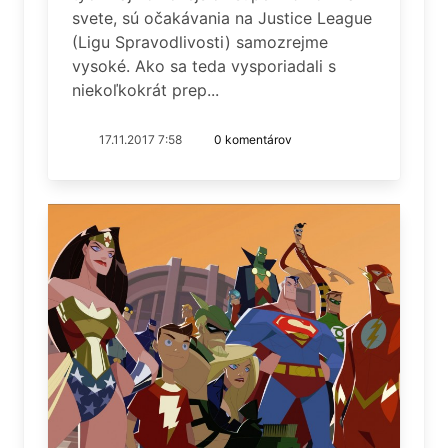
svete, sú očakávania na Justice League
(Ligu Spravodlivosti) samozrejme
vysoké. Ako sa teda vysporiadali s
niekoľkokrát prep...
17.11.2017 7:58
0 komentárov