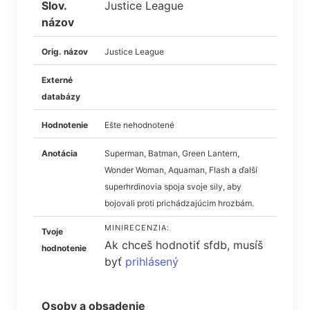
Slov.
Justice League
názov
Orig. názov
Justice League
Externé
databázy
Hodnotenie
Ešte nehodnotené
Anotácia
Superman, Batman, Green Lantern,
Wonder Woman, Aquaman, Flash a ďalší
superhrdinovia spoja svoje sily, aby
bojovali proti prichádzajúcim hrozbám.
MINIRECENZIA:
Tvoje
Ak chceš hodnotiť sfdb, musíš
hodnotenie
byť
prihlásený
Osoby a obsadenie