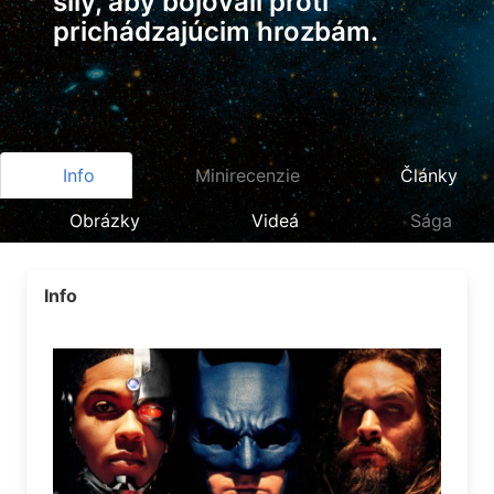
sily, aby bojovali proti
prichádzajúcim hrozbám.
Info
Minirecenzie
Články
Obrázky
Videá
Sága
Info