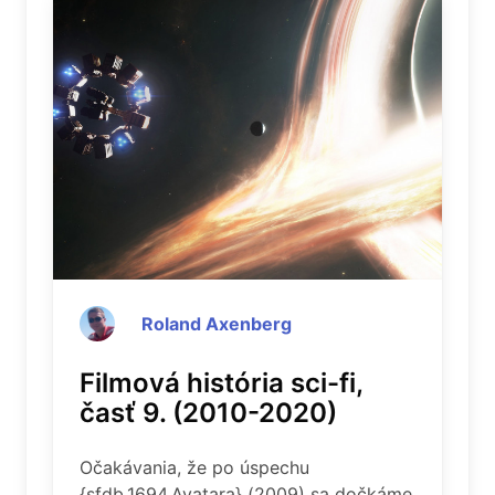
Roland Axenberg
Filmová história sci-fi,
časť 9. (2010-2020)
Očakávania, že po úspechu
{sfdb,1694,Avatara} (2009) sa dočkáme