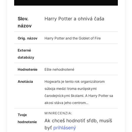
Slov.
Harry Potter a ohnivá čaša
názov
Orig. názov
Harry Potter and the Goblet of Fire
Externé
databázy
Hodnotenie
Ešte nehodnotené
Anotácia
Hogwarts je tento rok organizátorom
súboja medzi troma európskymi
čarodejníckymi školami. A Harry Potter sa
akosi stáva jeho centrom...
MINIRECENZIA:
Tvoje
Ak chceš hodnotiť sfdb, musíš
hodnotenie
byť
prihlásený