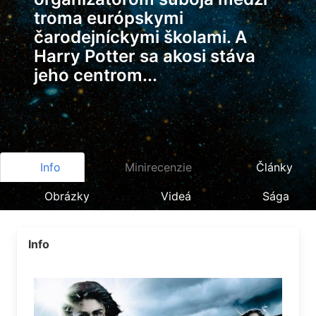
troma európskymi
čarodejníckymi školami. A
Harry Potter sa akosi stáva
jeho centrom...
Info
Minirecenzie
Články
Obrázky
Videá
Sága
Info