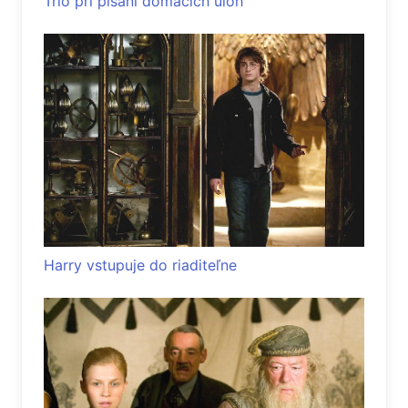
Trio pri písaní domácich úloh
Harry vstupuje do riaditeľne