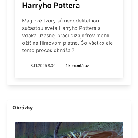
Harryho Pottera
Magické tvory sú neoddeliteľnou
súčasťou sveta Harryho Pottera a
vďaka úžasnej práci dizajnérov mohli
ožiť na filmovom plátne. Čo všetko ale
tento proces obnášal?
3.11.2025 8:00
1 komentárov
Obrázky