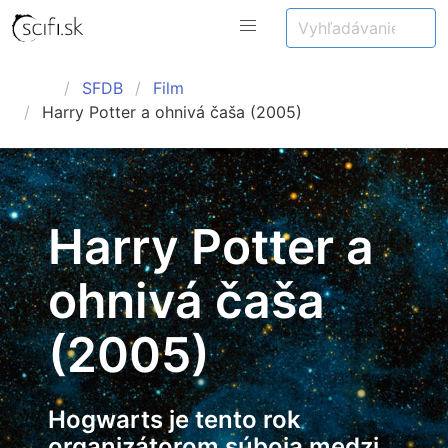
SFDB
Film
Harry Potter a ohnivá čaša (2005)
Harry Potter a
ohnivá čaša
(2005)
Hogwarts je tento rok
organizátorom súboja medzi