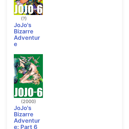
(?)
JoJo's
Bizarre
Adventur
e
(2000)
JoJo's
Bizarre
Adventur
e: Part 6