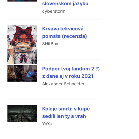
slovenskom jazyku
cyberstorm
Krvavá tekvicová
pomsta (recenzia)
8HitBoy
Podpor tvoj fandom 2 %
z dane aj v roku 2021
Alexander Schneider
Koleje smrti: v kupé
sedíš len ty a vrah
YaYa