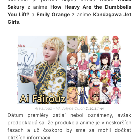
Sakury
z anime
How Heavy Are the Dumbbells
You Lift?
a
Emily Orange
z anime
Kandagawa Jet
Girls
.
Ai Fairouz - VA Jolyne Cujoh
Disclaimer
Dátum premiéry zatiaľ nebol oznámený, avšak
predpokladá sa, že produkcia anime je v neskorších
fázach a už čoskoro by sme sa mohli dočkať
bližších informácií.