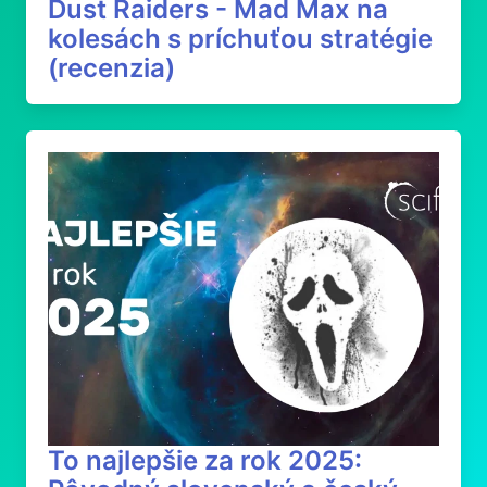
Dust Raiders - Mad Max na
kolesách s príchuťou stratégie
(recenzia)
To najlepšie za rok 2025: