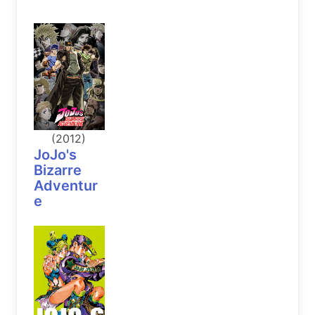
(2012)
JoJo's
Bizarre
Adventur
e