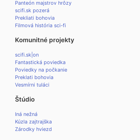
Panteón majstrov hrôzy
scifi.sk pozerá
Prekliati bohovia
Filmová história sci-fi
Komunitné projekty
scifi.sk|on
Fantastická poviedka
Poviedky na počkanie
Preklati bohovia
Vesmírni tuláci
Štúdio
Iná nežná
Kúzla zajtrajška
Zárodky hviezd