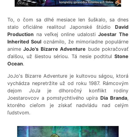
To, o čom sa dlhé mesiace len šuškalo, sa dnes
stalo oficiálne realitou! Japonské štúdio
David
Production
na veľkej online udalosti
Joestar The
Inherited Soul
oznámilo, že mimoriadne populárne
anime
JoJo's Bizarre Adventure
bude pokračovať
ďalšou, už šiestou sériou. Tá nesie podtitul
Stone
Ocean
.
JoJo's Bizarre Adventure je kultovou ságou, ktorá
vychádza nepretržite už od roku 1987. Rámcovým
dejom
JoJa
je dlhoročný konflikt rodiny
Joestarovcov a pomstychtivého upíra
Dia Branda
,
ktorého cieľom je získať nadvládu nad celým
ľudstvom.