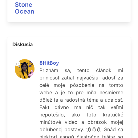
Stone
Ocean
Diskusia
8HitBoy
Priznám sa, tento článok mi
priniesol zatiaľ najväčšiu radosť za
celé moje pôsobenie na tomto
webe a je to pre mňa nesmierne
dôležitá a radostná téma a udalosť.
Fakt dávno ma nič tak veľmi
nepotešilo, ako toto kratučké
minútové video a obrázok mojej
obľúbenej postavy. 🦋🦋🦋 Snáď sa
niektorí aspoň čiastočne tešíte so