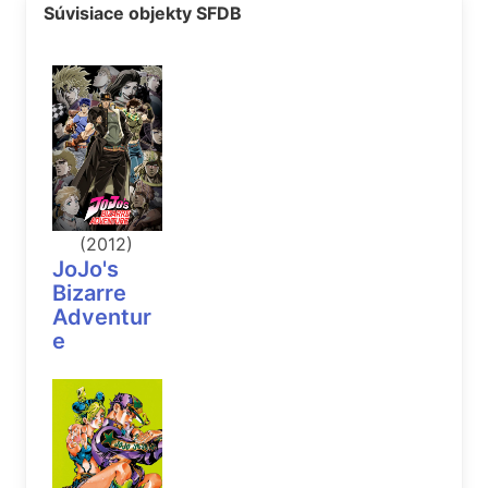
Súvisiace objekty SFDB
(2012)
JoJo's
Bizarre
Adventur
e