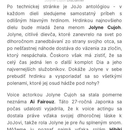
Jolyne Cujoh
Disclaimer
Po technickej stránke je JoJo antológiou - v
každom dieli sledujeme samostatný príbeh s
odlišným hlavným hrdinom. Hrdinkou najnovšieho
dielu bude mladá žena menom
Jolyne Cujoh
.
Jolyne, citlivé dievča, ktoré zanevrelo na svet po
dlhoročnom zanedbávaní zo strany svojho otca, sa
po nešťastnej náhode dostáva do väzenia za zločin,
ktorý nespáchala. Čoskoro však má zistiť, že sa
celý čas jedná len o ďalší komplot Dia a jeho
najvernejších služobníkov. Dokáže Jolyne v sebe
prebudiť hrdinku a vysporiadať sa so všetkými
polenami, ktoré jej osud hádže pod nohy?
Voice actorkou Jolyne Cujoh sa stala pomerne
neznáma
Ai Fairouz
. Táto 27-ročná Japonka sa
počas udalosti vyjadrila, že k voice actingu sa
dostala práve vďaka svojej dlhoročnej láske k
JoJovi, takže rola Jolyne je pre ňu splneným snom.
Môžeme ju poznať najmä vďaka rolám
Hibiki