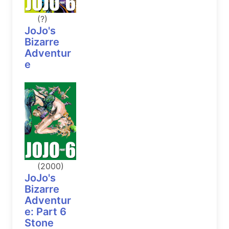
(?)
JoJo's
Bizarre
Adventur
e
(2000)
JoJo's
Bizarre
Adventur
e: Part 6
Stone