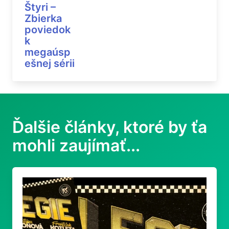
Štyri –
Zbierka
poviedok
k
megaúsp
ešnej sérii
Ďalšie články, ktoré by ťa
mohli zaujímať...