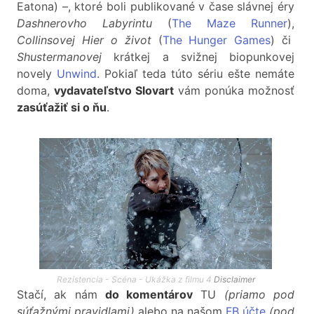
Eatona) –, ktoré boli publikované v čase slávnej éry
Dashnerovho Labyrintu
(
The Maze Runner
),
Collinsovej Hier o život
(
The Hunger Games
) či
Shustermanovej
krátkej a svižnej biopunkovej
novely
Unwind
. Pokiaľ teda túto sériu ešte nemáte
doma,
vydavateľstvo Slovart
vám ponúka možnosť
zasúťažiť si o ňu
.
Rezistencia - Scéna - Ukážka z filmu 4
Disclaimer
Stačí, ak nám
do komentárov
TU
(priamo pod
súťažnými pravidlami)
alebo na našom
FB účte
(pod