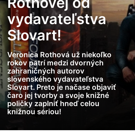
Rothovej od
vydavateľstva
Slovart!
Veronica Rothová už niekoľko
rokov patrí medzi dvorných
zahraničných autorov
slovenského vydavateľstva
Slovart. Preto je načase objaviť
čaro jej tvorby a svoje knižné
poličky zaplniť hneď celou
knižnou sériou!