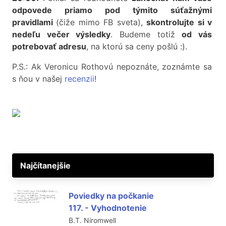
odpovede priamo pod týmito súťažnými
pravidlami
(čiže mimo FB sveta),
skontrolujte si v
nedeľu večer výsledky
. Budeme totiž
od vás
potrebovať adresu
, na ktorú sa ceny pošlú :).
P.S.: Ak Veronicu Rothovú nepoznáte, zoznámte sa
s ňou v našej
recenzii
!
Najčítanejšie
Poviedky na počkanie
117. - Vyhodnotenie
B.T. Niromwell