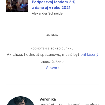
Podpor tvoj fandom 2 %
z dane aj v roku 2021
Alexander Schneider
ZDIEĽAJ
HODNOTENIE TOHTO ČLÁNKU:
Ak chceš hodnotiť spacenews, musíš byť
prihlásený
ZDROJ ČLÁNKU
Slovart
Veronika
Vyriekol to Hagrid, správca