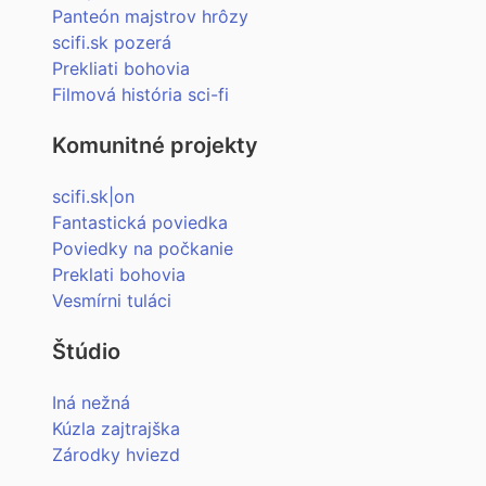
Panteón majstrov hrôzy
scifi.sk pozerá
Prekliati bohovia
Filmová história sci-fi
Komunitné projekty
scifi.sk|on
Fantastická poviedka
Poviedky na počkanie
Preklati bohovia
Vesmírni tuláci
Štúdio
Iná nežná
Kúzla zajtrajška
Zárodky hviezd