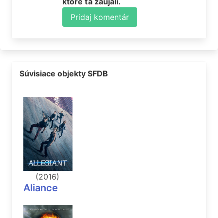
ktoré ťa zaujali.
Pridaj komentár
Súvisiace objekty SFDB
(2016)
Aliance