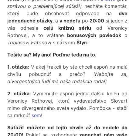
správou o prebiehajúcej súťaži)
necháte komentár,
ktorý bude obsahovať odpovede na
dve
jednoduché otázky
, a
v nedeľu
po
20:00
si jeden z
vás odnesie
celú knižnú sériu
od Veronicy
Rothovej, a to vrátane
bonusových poviedok
o
Tobiasovi Eatonovi
s názvom
Štyri
!
Tešíte sa? My áno! Poďme teda na to.
1. otázka:
V akej frakcii by ste chceli aspoň na malú
chvíľu pobudnúť a prečo?
(Nebojte sa,
divergentných ľudí má naša redakcia rada!)
2. otázka:
Vymenujte aspoň jednu ďalšiu knihu od
Veronicy Rothovej, ktorú vydavateľstvo Slovart
mimo divergentného sveta vydalo. Pomôcka - stačí
sa mrknúť
sem
!
Súťažiť môžete od tejto chvíle až do nedele do
20:00!
Pokiaľ sa rozhodnete
zanechať nám vaše