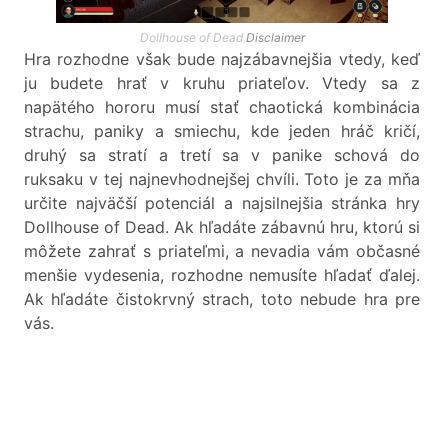
Dollhouse of Dead
Disclaimer
Hra rozhodne však bude najzábavnejšia vtedy, keď
ju budete hrať v kruhu priateľov. Vtedy sa z
napätého hororu musí stať chaotická kombinácia
strachu, paniky a smiechu, kde jeden hráč kričí,
druhý sa stratí a tretí sa v panike schová do
ruksaku v tej najnevhodnejšej chvíli. Toto je za mňa
určite najväčší potenciál a najsilnejšia stránka hry
Dollhouse of Dead. Ak hľadáte zábavnú hru, ktorú si
môžete zahrať s priateľmi, a nevadia vám občasné
menšie vydesenia, rozhodne nemusíte hľadať ďalej.
Ak hľadáte čistokrvný strach, toto nebude hra pre
vás.