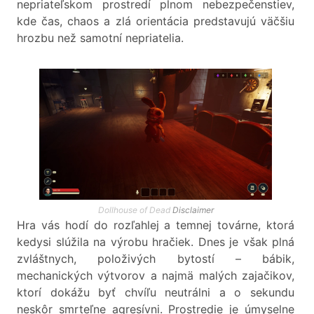
nepriateľskom prostredí plnom nebezpečenstiev,
kde čas, chaos a zlá orientácia predstavujú väčšiu
hrozbu než samotní nepriatelia.
Dollhouse of Dead
Disclaimer
Hra vás hodí do rozľahlej a temnej továrne, ktorá
kedysi slúžila na výrobu hračiek. Dnes je však plná
zvláštnych, položivých bytostí – bábik,
mechanických výtvorov a najmä malých zajačikov,
ktorí dokážu byť chvíľu neutrálni a o sekundu
neskôr smrteľne agresívni. Prostredie je úmyselne