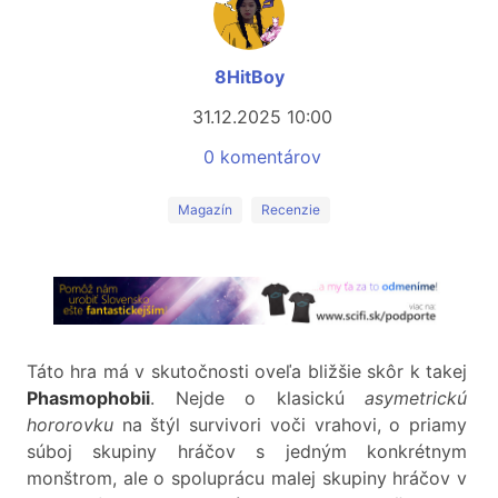
8HitBoy
31.12.2025 10:00
0 komentárov
Magazín
Recenzie
Táto hra má v skutočnosti oveľa bližšie skôr k takej
Phasmophobii
. Nejde o klasickú
asymetrickú
hororovku
na štýl survivori voči vrahovi, o priamy
súboj skupiny hráčov s jedným konkrétnym
monštrom, ale o spoluprácu malej skupiny hráčov v