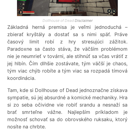
Dollhouse of Dead
Disclaimer
Základná herná premisa je veľmi jednoduchá –
zbierať kryštály a dostať sa s nimi späť. Práve
časový limit robí z hry stresujúci zážitok.
Paradoxne sa často stáva, že väčším problémom
nie je neumrieť v továrni, ale stihnúť sa včas vrátiť z
jej hlbín. Čím dlhšie zostávate, tým väčší je chaos,
tým viac chýb robíte a tým viac sa rozpadá tímová
koordinácia.
Tam, kde si Dollhouse of Dead jednoznačne získava
sympatie, sú jej absurdné a komické mechaniky. Hra
si zo seba očividne vie robiť srandu a nesnaží sa
brať smrteľne vážne. Najlepším príkladom je
možnosť schovať sa do obrovského ruksaku, ktorý
nosíte na chrbte.