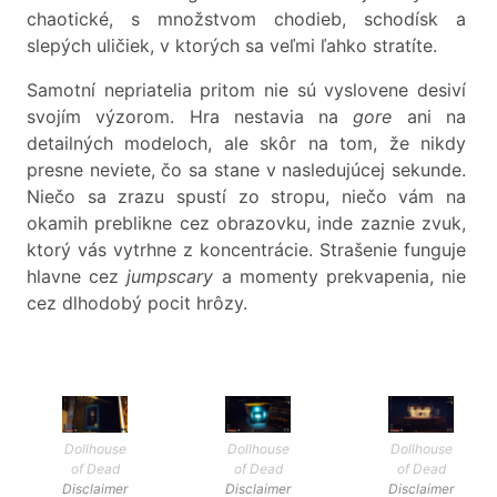
chaotické, s množstvom chodieb, schodísk a
slepých uličiek, v ktorých sa veľmi ľahko stratíte.
Samotní nepriatelia pritom nie sú vyslovene desiví
svojím výzorom. Hra nestavia na
gore
ani na
detailných modeloch, ale skôr na tom, že nikdy
presne neviete, čo sa stane v nasledujúcej sekunde.
Niečo sa zrazu spustí zo stropu, niečo vám na
okamih preblikne cez obrazovku, inde zaznie zvuk,
ktorý vás vytrhne z koncentrácie. Strašenie funguje
hlavne cez
jumpscary
a momenty prekvapenia, nie
cez dlhodobý pocit hrôzy.
Dollhouse
Dollhouse
Dollhouse
of Dead
of Dead
of Dead
Disclaimer
Disclaimer
Disclaimer