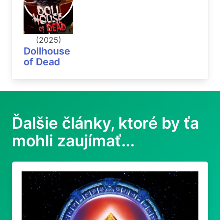
(2025)
Dollhouse
of Dead
Ďalšie články, ktoré by ťa
mohli zaujímať...