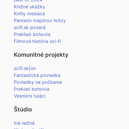
Knižné ukážky
Knihy mesiaca
Panteón majstrov hrôzy
scifi.sk pozerá
Prekliati bohovia
Filmová história sci-fi
Komunitné projekty
scifi.sk|on
Fantastická poviedka
Poviedky na počkanie
Preklati bohovia
Vesmírni tuláci
Štúdio
Iná nežná