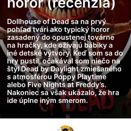
horor (recenzia)
Dollhouse of Dead sa na prvý
pohľad tvári ako typický horor
zasadený do opustenej továrne
na hračky, kde ožívajú bábiky a
iné detské výtvory. Keď som sa do
hry pustil, očakával som niečo na
štýl Dead by Daylight zmiešaného
s atmosférou Poppy Playtime
alebo Five Nights at Freddy’s.
Nakoniec sa však ukázalo, že hra
ide úplne iným smerom.