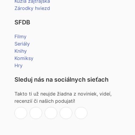
Kúzla zajtrajška
Zárodky hviezd
SFDB
Filmy
Seriály
Knihy
Komiksy
Hry
Sleduj nás na sociálnych sieťach
Takto ti už neujde žiadna z noviniek, videí,
recenzií či našich podujatí!