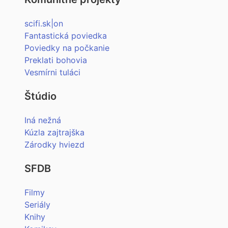
scifi.sk|on
Fantastická poviedka
Poviedky na počkanie
Preklati bohovia
Vesmírni tuláci
Štúdio
Iná nežná
Kúzla zajtrajška
Zárodky hviezd
SFDB
Filmy
Seriály
Knihy