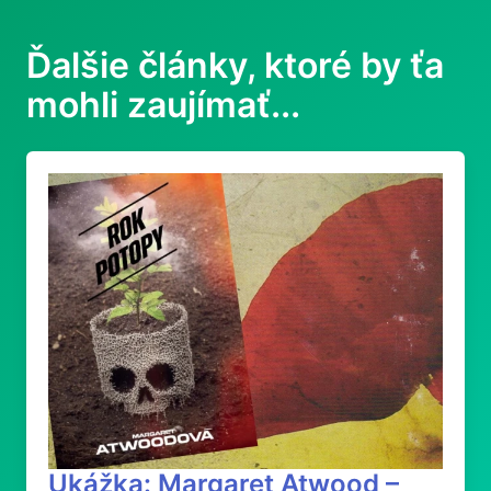
Ďalšie články, ktoré by ťa
mohli zaujímať...
Ukážka: Margaret Atwood –