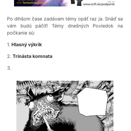
Po dlhšom čase zadávam témy opäť raz ja. Snáď sa
vám budú páčiť! Témy dnešných Poviedok na
počkanie sú:
1.
Hlasný výkrik
2.
Trinásta komnata
3.