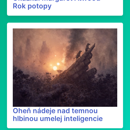
Rok potopy
Oheň nádeje nad temnou
hlbinou umelej inteligencie