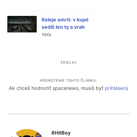
Koleje smrti: v kupé
sedíš len ty a vrah
YaYa
ZDIEĽAJ
HODNOTENIE TOHTO ČLÁNKU:
Ak chceš hodnotiť spacenews, musíš byť
prihlásený
8HitBoy