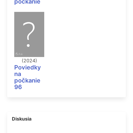
počkanie
(2024)
Poviedky
na
počkanie
96
Diskusia