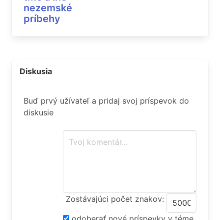
nezemské
príbehy
Diskusia
Buď prvý užívateľ a pridaj svoj príspevok do
diskusie
Zostávajúci počet znakov:
odoberať nové príspevky v téme