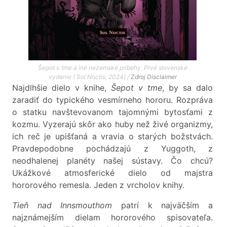
Šepot v tme a iné nezemské príbehy. Prvé slovenské
vydanie ( Sol Noctis, 2024) /
Zdroj
Disclaimer
Najdlhšie dielo v knihe,
Šepot v tme
, by sa dalo
zaradiť do typického vesmírneho hororu. Rozpráva
o statku navštevovanom tajomnými bytosťami z
kozmu. Vyzerajú skôr ako huby než živé organizmy,
ich reč je upišťaná a vravia o starých božstvách.
Pravdepodobne pochádzajú z Yuggoth, z
neodhalenej planéty našej sústavy. Čo chcú?
Ukážkové atmosferické dielo od majstra
hororového remesla. Jeden z vrcholov knihy.
Tieň nad Innsmouthom
patrí k najväčším a
najznámejším dielam hororového spisovateľa.