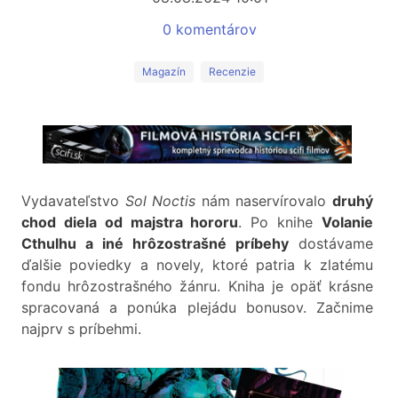
0 komentárov
Magazín
Recenzie
Vydavateľstvo
Sol Noctis
nám naservírovalo
druhý
chod diela od majstra hororu
. Po knihe
Volanie
Cthulhu a iné hrôzostrašné príbehy
dostávame
ďalšie poviedky a novely, ktoré patria k zlatému
fondu hrôzostrašného žánru. Kniha je opäť krásne
spracovaná a ponúka plejádu bonusov. Začnime
najprv s príbehmi.