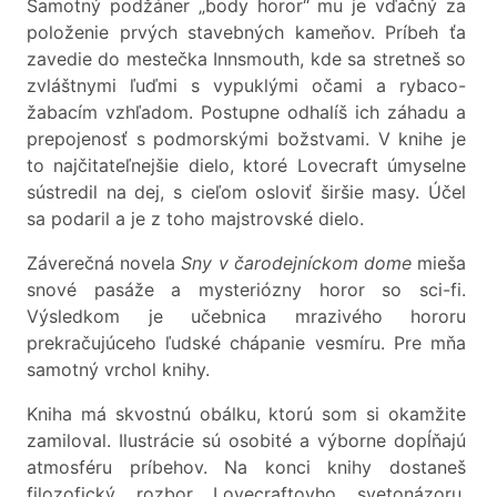
Samotný podžáner „body horor“ mu je vďačný za
položenie prvých stavebných kameňov. Príbeh ťa
zavedie do mestečka Innsmouth, kde sa stretneš so
zvláštnymi ľuďmi s vypuklými očami a rybaco-
žabacím vzhľadom. Postupne odhalíš ich záhadu a
prepojenosť s podmorskými božstvami. V knihe je
to najčitateľnejšie dielo, ktoré Lovecraft úmyselne
sústredil na dej, s cieľom osloviť širšie masy. Účel
sa podaril a je z toho majstrovské dielo.
Záverečná novela
Sny v čarodejníckom dome
mieša
snové pasáže a mysteriózny horor so sci-fi.
Výsledkom je učebnica mrazivého hororu
prekračujúceho ľudské chápanie vesmíru. Pre mňa
samotný vrchol knihy.
Kniha má skvostnú obálku, ktorú som si okamžite
zamiloval. Ilustrácie sú osobité a výborne dopĺňajú
atmosféru príbehov. Na konci knihy dostaneš
filozofický rozbor Lovecraftovho svetonázoru,