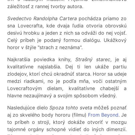
záležitosť z rannej tvorby autora.
Svedectvo Randolpha Cartera
pochádza priamo zo
sna Lovecrafta, kde dvaja ľudia otvoria obrovskú
desivú hrobku a jeden z nich sa odváži do nej vojsť.
Celý príbeh je podaný formou dialógu. Ukážkový
horor v štýle "strach z neznáma".
Najkratšia poviedka knihy,
Strašný starec
, je aj
kvalitatívne najslabšia. Dej ti len ukáže partiu
zlodejov, ktorí chcú okradnúť starca. Horor sa udeje
medzi riadkami, no je podľa mňa, voči ostatným
Lovecraftovým dielam, kvalitatívne chabejší a
hlavne nezaujímavý a svojim spôsobom všedný.
Nasledujúce dielo
Spoza tohto sveta
môžeš poznať
aj zo skvelého body hororu (filmu)
From Beyond
. Je
to príbeh o stroji, ktorý dokáže otvoriť v mozgu
tajomné orgány schopné vidieť do iných dimenzií.