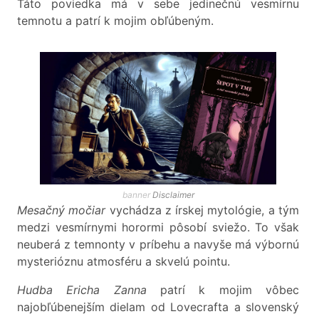
Táto poviedka má v sebe jedinečnú vesmírnu
temnotu a patrí k mojim obľúbeným.
banner
Disclaimer
Mesačný močiar
vychádza z írskej mytológie, a tým
medzi vesmírnymi horormi pôsobí sviežo. To však
neuberá z temnonty v príbehu a navyše má výbornú
mysterióznu atmosféru a skvelú pointu.
Hudba Ericha Zanna
patrí k mojim vôbec
najobľúbenejším dielam od Lovecrafta a slovenský