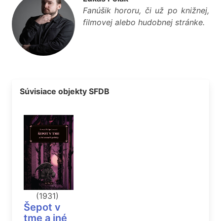
Fanúšik hororu, či už po knižnej,
filmovej alebo hudobnej stránke.
Súvisiace objekty SFDB
(1931)
Šepot v
tme a iné