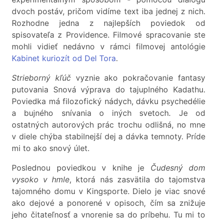
dvoch postáv, pričom vidíme text iba jednej z nich.
Rozhodne jedna z najlepších poviedok od
spisovateľa z Providence. Filmové spracovanie ste
mohli vidieť nedávno v rámci filmovej antológie
Kabinet kuriozít od Del Tora
.
Strieborný kľúč
vyznie ako pokračovanie fantasy
putovania Snová výprava do tajuplného Kadathu.
Poviedka má filozofický nádych, dávku psychedélie
a bujného snívania o iných svetoch. Je od
ostatných autorových prác trochu odlišná, no mne
v diele chýba stabilnejší dej a dávka temnoty. Príde
mi to ako snový úlet.
Poslednou poviedkou v knihe je
Čudesný dom
vysoko v hmle
, ktorá nás zasvätila do tajomstva
tajomného domu v Kingsporte. Dielo je viac snové
ako dejové a ponorené v opisoch, čím sa znižuje
jeho čitateľnosť a vnorenie sa do príbehu. Tu mi to