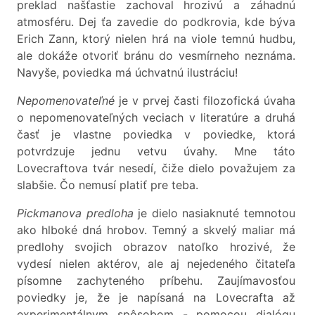
preklad našťastie zachoval hrozivú a záhadnú
atmosféru. Dej ťa zavedie do podkrovia, kde býva
Erich Zann, ktorý nielen hrá na viole temnú hudbu,
ale dokáže otvoriť bránu do vesmírneho neznáma.
Navyše, poviedka má úchvatnú ilustráciu!
Nepomenovateľné
je v prvej časti filozofická úvaha
o nepomenovateľných veciach v literatúre a druhá
časť je vlastne poviedka v poviedke, ktorá
potvrdzuje jednu vetvu úvahy. Mne táto
Lovecraftova tvár nesedí, čiže dielo považujem za
slabšie. Čo nemusí platiť pre teba.
Pickmanova predloha
je dielo nasiaknuté temnotou
ako hlboké dná hrobov. Temný a skvelý maliar má
predlohy svojich obrazov natoľko hrozivé, že
vydesí nielen aktérov, ale aj nejedeného čitateľa
písomne zachyteného príbehu. Zaujímavosťou
poviedky je, že je napísaná na Lovecrafta až
experimentálnym spôsobom - pomocou dialógu