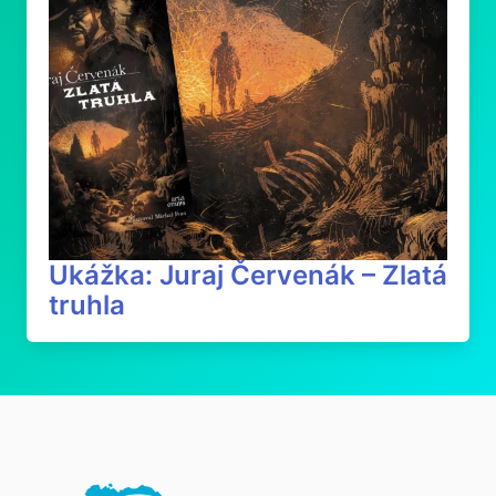
Ukážka: Juraj Červenák – Zlatá
truhla