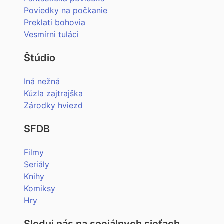
Poviedky na počkanie
Preklati bohovia
Vesmírni tuláci
Štúdio
Iná nežná
Kúzla zajtrajška
Zárodky hviezd
SFDB
Filmy
Seriály
Knihy
Komiksy
Hry
Sleduj nás na sociálnych sieťach