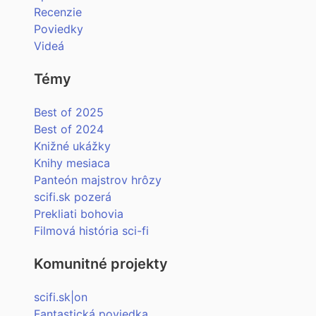
Recenzie
Poviedky
Videá
Témy
Best of 2025
Best of 2024
Knižné ukážky
Knihy mesiaca
Panteón majstrov hrôzy
scifi.sk pozerá
Prekliati bohovia
Filmová história sci-fi
Komunitné projekty
scifi.sk|on
Fantastická poviedka