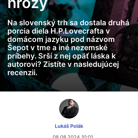
hrôzy
Na slovenský trh sa dostala druhá
porcia diela H.P.Lovecrafta v
domácom jazyku pod názvom
Šepot v tme a iné nezemské
príbehy. Srší z nej opäť láska k
autorovi? Zistíte v nasledujúcej
recenzii.
Lukáš Polák
08.08.2024 10:01