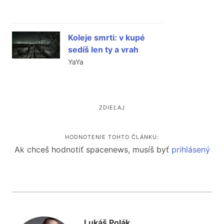
Koleje smrti: v kupé
sedíš len ty a vrah
YaYa
ZDIEĽAJ
HODNOTENIE TOHTO ČLÁNKU:
Ak chceš hodnotiť spacenews, musíš byť
prihlásený
Lukáš Polák