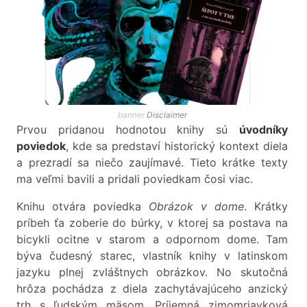
banner
Disclaimer
Prvou pridanou hodnotou knihy sú
úvodníky
poviedok
, kde sa predstaví historický kontext diela
a prezradí sa niečo zaujímavé. Tieto krátke texty
ma veľmi bavili a pridali poviedkam čosi viac.
Knihu otvára poviedka
Obrázok v dome
. Krátky
príbeh ťa zoberie do búrky, v ktorej sa postava na
bicykli ocitne v starom a odpornom dome. Tam
býva čudesný starec, vlastník knihy v latinskom
jazyku plnej zvláštnych obrázkov. No skutočná
hrôza pochádza z diela zachytávajúceho anzický
trh s ľudským mäsom. Príjemná zimomriavková