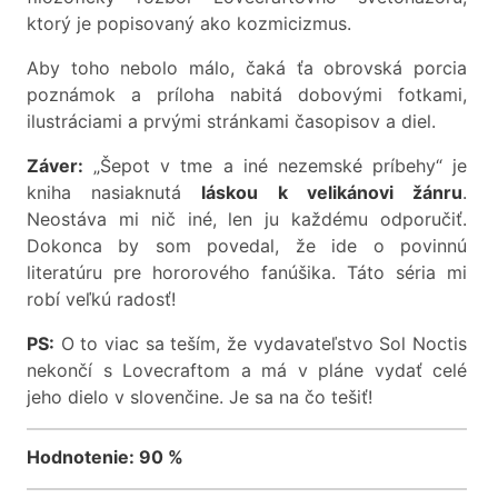
ktorý je popisovaný ako kozmicizmus.
Aby toho nebolo málo, čaká ťa obrovská porcia
poznámok a príloha nabitá dobovými fotkami,
ilustráciami a prvými stránkami časopisov a diel.
Záver:
„Šepot v tme a iné nezemské príbehy“ je
kniha nasiaknutá
láskou k velikánovi žánru
.
Neostáva mi nič iné, len ju každému odporučiť.
Dokonca by som povedal, že ide o povinnú
literatúru pre hororového fanúšika. Táto séria mi
robí veľkú radosť!
PS:
O to viac sa teším, že vydavateľstvo Sol Noctis
nekončí s Lovecraftom a má v pláne vydať celé
jeho dielo v slovenčine. Je sa na čo tešiť!
Hodnotenie: 90 %