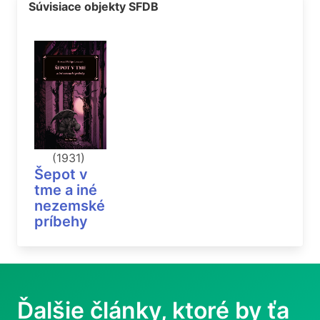
Súvisiace objekty SFDB
(1931)
Šepot v
tme a iné
nezemské
príbehy
Ďalšie články, ktoré by ťa