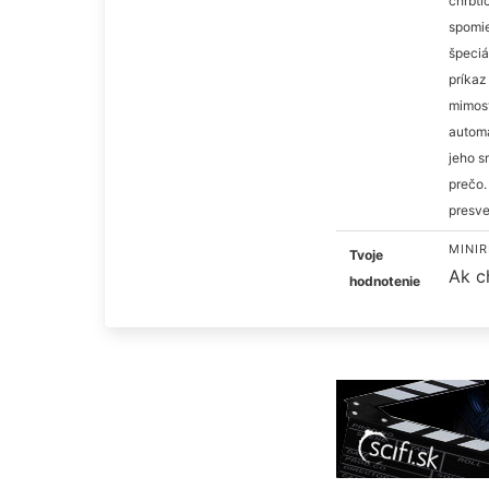
chrbti
spomie
špeciá
príkaz
mimosv
automa
jeho s
prečo.
presve
MINIR
Tvoje
Ak c
hodnotenie