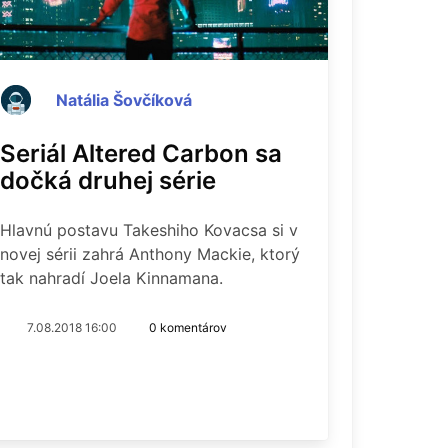
Natália Šovčíková
P
Seriál Altered Carbon sa
Exklu
dočká druhej série
zákuli
Hlavnú postavu Takeshiho Kovacsa si v
Do začiat
novej sérii zahrá Anthony Mackie, ktorý
nám ostáv
tak nahradí Joela Kinnamana.
na zákuli
7.08.2018 16:00
0 komentárov
27.01.2