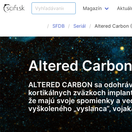
Magazín
Aktuál
SFDB
Seriál
Altered Carbon 
Altered Carbon
ALTERED CARBON sa odohráva v
kortikálnych zväzkoch implan
že majú svoje spomienky a ved
vyškoleného „vyslanca“, vojaka