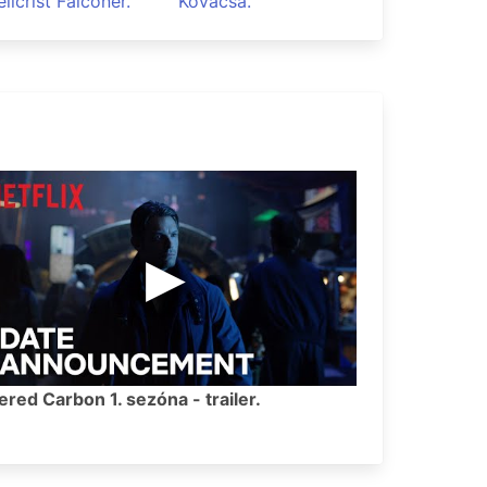
llcrist Falconer.
Kovacsa.
ered Carbon 1. sezóna - trailer.