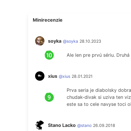
Minirecenzie
soyka
@soyka
28.10.2023
Ale len pre prvú sériu. Druhá
xius
@xius
28.01.2021
Prva seria je diabolsky dobr
chudak-divak si uziva ten v
este sa to cele navyse toci 
Stano Lacko
@stano
26.09.2018