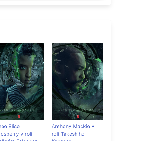
Altered Carb
Poster k dru
sezóne seriá
ée Elise
Anthony Mackie v
dsberry v roli
roli Takeshiho