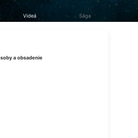
Videá
Sága
soby a obsadenie