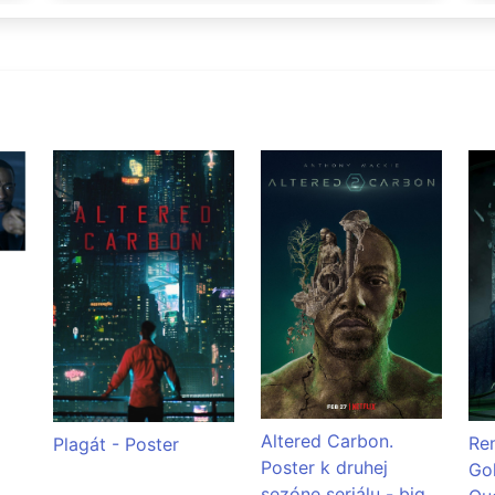
Altered Carbon.
Ren
Plagát - Poster
Poster k druhej
Gol
sezóne seriálu - big.