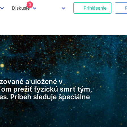
0
Diskusie
Prihlásenie
zované a uložené v
om prežiť fyzickú smrť tým,
s. Príbeh sleduje špeciálne