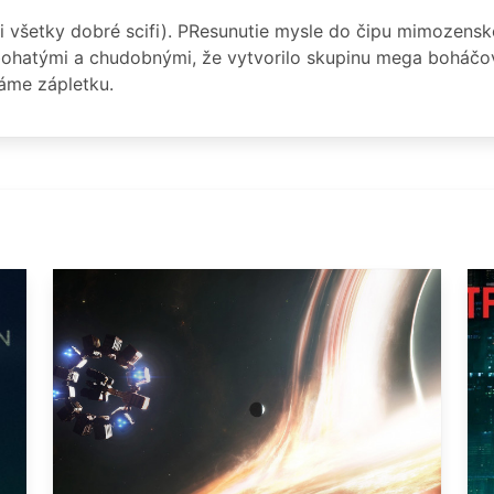
i všetky dobré scifi). PResunutie mysle do čipu mimozenske
 bohatými a chudobnými, že vytvorilo skupinu mega boháčov,
áme zápletku.