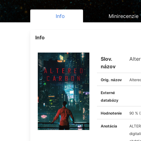
Info
Minirecenzie
Info
Slov.
Alte
názov
Orig. názov
Altere
Externé
databázy
Hodnotenie
90 % (
Anotácia
ALTER
digita