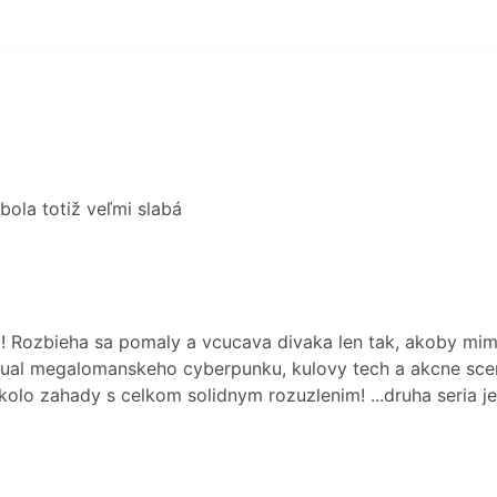
 bola totiž veľmi slabá
a! Rozbieha sa pomaly a vcucava divaka len tak, akoby mim
izual megalomanskeho cyberpunku, kulovy tech a akcne scen
okolo zahady s celkom solidnym rozuzlenim! ...druha seria j