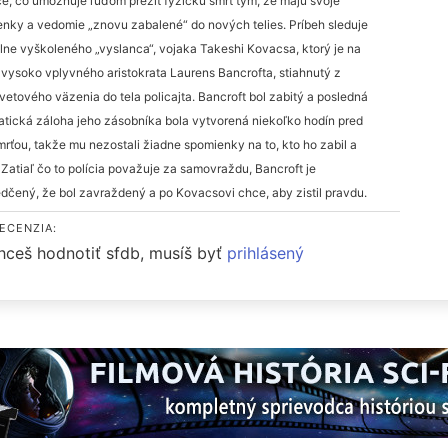
ce, čo umožňuje ľuďom prežiť fyzickú smrť tým, že majú svoje
nky a vedomie „znovu zabalené“ do nových telies. Príbeh sleduje
lne vyškoleného „vyslanca“, vojaka Takeshi Kovacsa, ktorý je na
 vysoko vplyvného aristokrata Laurens Bancrofta, stiahnutý z
etového väzenia do tela policajta. Bancroft bol zabitý a posledná
tická záloha jeho zásobníka bola vytvorená niekoľko hodín pred
mrťou, takže mu nezostali žiadne spomienky na to, kto ho zabil a
 Zatiaľ čo to polícia považuje za samovraždu, Bancroft je
dčený, že bol zavraždený a po Kovacsovi chce, aby zistil pravdu.
ECENZIA:
hceš hodnotiť sfdb, musíš byť
prihlásený