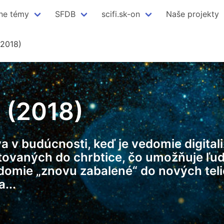
ne témy
SFDB
scifi.sk-on
Naše projekty
(2018)
 (2018)
 budúcnosti, keď je vedomie digitali
tovaných do chrbtice, čo umožňuje ľuď
omie „znovu zabalené“ do nových telie
...