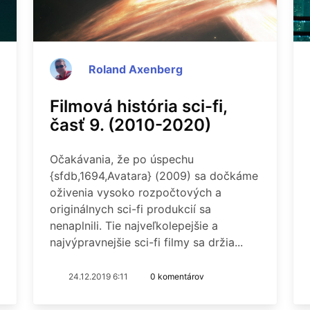
Roland Axenberg
Filmová história sci-fi,
časť 9. (2010-2020)
Očakávania, že po úspechu
{sfdb,1694,Avatara} (2009) sa dočkáme
oživenia vysoko rozpočtových a
originálnych sci-fi produkcií sa
nenaplnili. Tie najveľkolepejšie a
najvýpravnejšie sci-fi filmy sa držia...
24.12.2019 6:11
0 komentárov