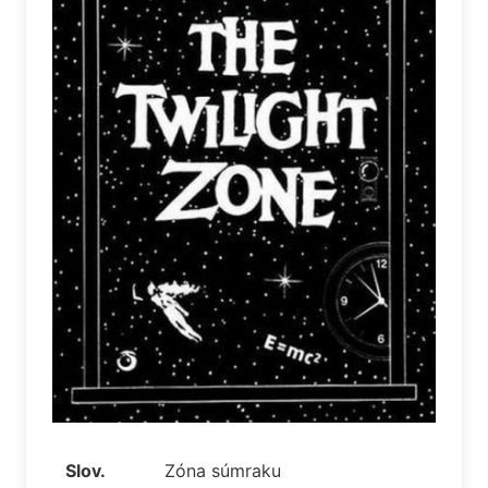
Slov.
Zóna súmraku