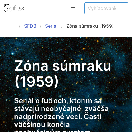
SFDB
Seriál
Zóna súmraku (1959)
Zóna súmraku
(1959)
Seriál o ľuďoch, ktorím sa
stávajú neobyčajné, zväčša
nadprirodzené veci. Časti
väčšinou končia