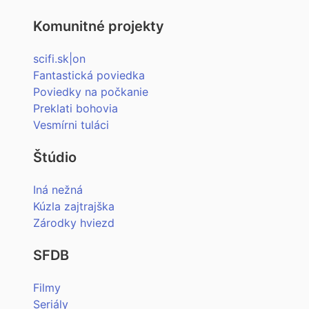
Komunitné projekty
scifi.sk|on
Fantastická poviedka
Poviedky na počkanie
Preklati bohovia
Vesmírni tuláci
Štúdio
Iná nežná
Kúzla zajtrajška
Zárodky hviezd
SFDB
Filmy
Seriály