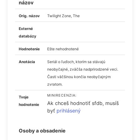
názov
Orig. názov
Twilight Zone, The
Externé
databázy
Hodnotenie
Ešte nehodnotené
Anotácia
Seriál o ľuďoch, ktorím sa stávajú
neobyčajné, zväčša nadprirodzené veci.
Časti väčšinou končia neobyčajným
zvratom.
MINIRECENZIA:
Tvoje
Ak chceš hodnotiť sfdb, musíš
hodnotenie
byť
prihlásený
Osoby a obsadenie