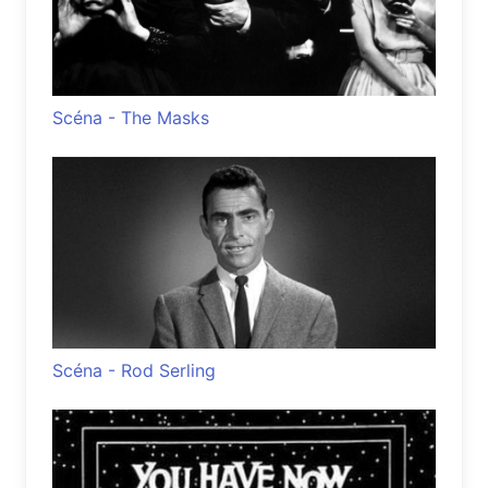
Scéna - The Masks
Scéna - Rod Serling