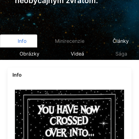
neobyčajným zvratom.
Info
Minirecenzie
Články
Obrázky
Videá
Sága
Info