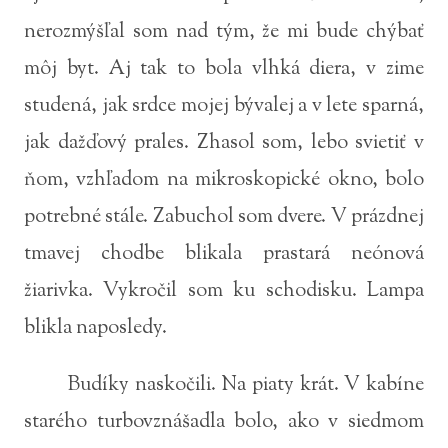
nerozmýšľal som nad tým, že mi bude chýbať
môj byt. Aj tak to bola vlhká diera, v zime
studená, jak srdce mojej bývalej a v lete sparná,
jak dažďový prales. Zhasol som, lebo svietiť v
ňom, vzhľadom na mikroskopické okno, bolo
potrebné stále. Zabuchol som dvere. V prázdnej
tmavej chodbe blikala prastará neónová
žiarivka. Vykročil som ku schodisku. Lampa
blikla naposledy.
Budíky naskočili. Na piaty krát. V kabíne
starého turbovznášadla bolo, ako v siedmom