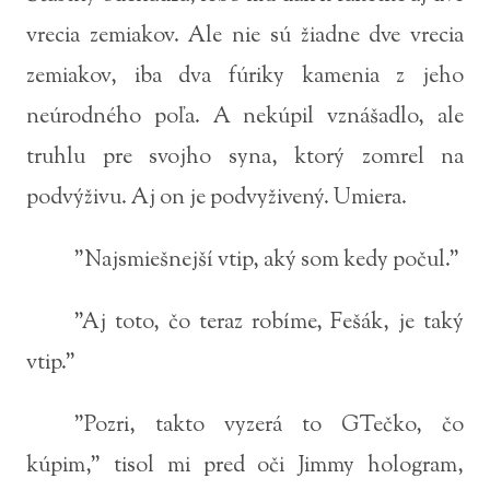
vrecia zemiakov. Ale nie sú žiadne dve vrecia
zemiakov, iba dva fúriky kamenia z jeho
neúrodného poľa. A nekúpil vznášadlo, ale
truhlu pre svojho syna, ktorý zomrel na
podvýživu. Aj on je podvyživený. Umiera.
"Najsmiešnejší vtip, aký som kedy počul."
"Aj toto, čo teraz robíme, Fešák, je taký
vtip."
"Pozri, takto vyzerá to GTečko, čo
kúpim," tisol mi pred oči Jimmy hologram,