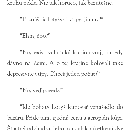
kruhu pekla. Nie tak horúco, tak bezútešne.
"Poznáš tie lotyšské vtipy, Jimmy?"
"Ehm, čoo?"
"No, existovala taká krajina vraj, dakedy
dávno na Zemi. A o tej krajine kolovali také
depresívne vtipy. Chceš jeden počuť?"
"No, veď povedz."
"Ide bohatý Lotyš kupovať vznášadlo do
bazáru. Príde tam, zjedná cenu a aeroplán kúpi.
Šťastný odchádza, lebo mu dali k raketke aj dve