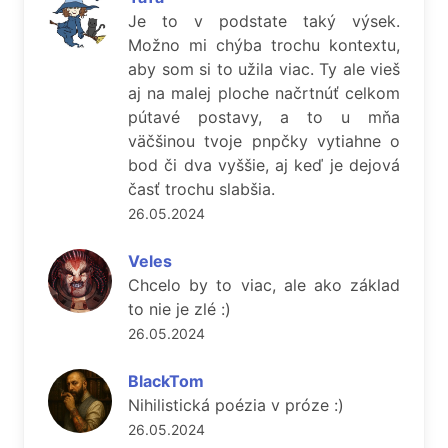
Je to v podstate taký výsek.
Možno mi chýba trochu kontextu,
aby som si to užila viac. Ty ale vieš
aj na malej ploche načrtnúť celkom
pútavé postavy, a to u mňa
väčšinou tvoje pnpčky vytiahne o
bod či dva vyššie, aj keď je dejová
časť trochu slabšia.
26.05.2024
Veles
Chcelo by to viac, ale ako základ
to nie je zlé :)
26.05.2024
BlackTom
Nihilistická poézia v próze :)
26.05.2024