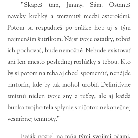
"Skapeš tam, Jimmy. Sám. Ostaneš
naveky krehký a zmrznutý medzi asteroidmi.
Potom sa rozpadneš po zrážke hoc aj s tým
najmenším šutríkom. Nájsť tvoje ostatky, tobôž
ich pochovať, bude nemožné. Nebude existovať
ani len miesto poslednej rozlúčky s tebou. Kto
by si potom na teba aj chcel spomenúť, nenájde
cintorín, kde by tak mohol urobiť. Definitívne
zmiznú nielen tvoje sny a túžby, ale aj každá
bunka tvojho tela splynie s ničotou nekonečnej
vesmírnej temnoty."
Fešák pozrel na mňa tými svojimi očami,