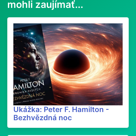
mohli zaujímať...
Ukážka: Peter F. Hamilton -
Bezhvězdná noc