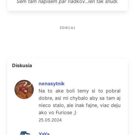
Sem tam napíšem pár riadkov...len tak snudi.
ZDIEĽAJ
Diskusia
nenasytnik
Na to ake boli temy si to pobral
dobre, asi mi chybalo aby sa tam aj
nieco stalo, ale inak fajne, viac deju
ako vo Furiose ;)
25.05.2024
YaYa