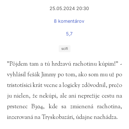
25.05.2024 20:30
8 komentárov
5,7
scifi
"Pôjdem tam a tú hrdzavú rachotinu kúpim!" -
vyhlásil fešák Jimmy po tom, ako som mu už po
tristotísici krát vecne a logicky zdôvodnil, prečo
ju nielen, že nekúpi, ale ani neprežije cestu na
prstenec B304, kde sa zmienená rachotina,
inzerovaná na Tryskobazári, údajne nachádza.