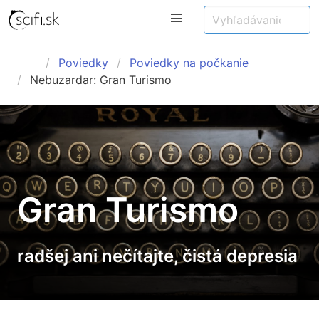
Poviedky
Poviedky na počkanie
Nebuzardar: Gran Turismo
Gran Turismo
radšej ani nečítajte, čistá depresia