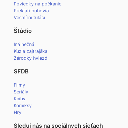
Poviedky na počkanie
Preklati bohovia
Vesmírni tuláci
Štúdio
Iná nežná
Kúzla zajtrajška
Zárodky hviezd
SFDB
Filmy
Seriály
Knihy
Komiksy
Hry
Sleduj nás na sociálnych sieťach