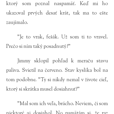
ktorý som poznal naspamäť. Keď mi ho
ukazoval prvých desať krát, tak ma to ešte
zaujímalo.
"Je to vrak, fešák. Už som ti to vravel.
Prečo si ním taký posadnutý?"
Jimmy sklopil pohľad k meraču stavu
paliva. Svietil na červeno. Stav kyslíka bol na
tom podobne. "Ty si nikdy nemal v živote cieľ,
ktorý si skrátka musel dosiahnuť?"
"Mal som ich veľa, brácho. Neviem, či som
niektoré aj dosiahol. No pamätám si, že raz