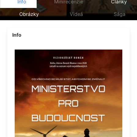
Info
Minirecenzie
Články
Obrázky
Videá
Sága
Info