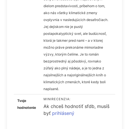
dielom predstavivosti, príbehom o tom,
ako nás všetky klimatické zmeny
ovplyvnia v nasledujúcich desaťročiach.
Jej dejiskom nie je pustý
postapokalyptický svet, ale budúcnosť,
ktorá je takmer pred nami – a v ktorej
možno práve prekonáme mimoriadne
výzvy, ktorým čelíme. Je to román
bezprostredný aj pôsobivý, rovnako
zúfalý ako plný nádeje, a je to jedna z
najsilnejších a najoriginálnejších kníh o
klimatických zmenách, ktoré kedy boli
napísané.
MINIRECENZIA:
Tvoje
Ak chceš hodnotiť sfdb, musíš
hodnotenie
byť
prihlásený