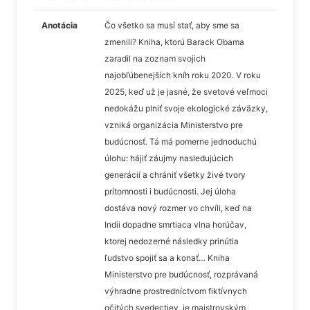
Anotácia
Čo všetko sa musí stať, aby sme sa
zmenili? Kniha, ktorú Barack Obama
zaradil na zoznam svojich
najobľúbenejších kníh roku 2020. V roku
2025, keď už je jasné, že svetové veľmoci
nedokážu plniť svoje ekologické záväzky,
vzniká organizácia Ministerstvo pre
budúcnosť. Tá má pomerne jednoduchú
úlohu: hájiť záujmy nasledujúcich
generácií a chrániť všetky živé tvory
prítomnosti i budúcnosti. Jej úloha
dostáva nový rozmer vo chvíli, keď na
Indii dopadne smrtiaca vlna horúčav,
ktorej nedozerné následky prinútia
ľudstvo spojiť sa a konať… Kniha
Ministerstvo pre budúcnosť, rozprávaná
výhradne prostredníctvom fiktívnych
očitých svedectiev, je majstrovským