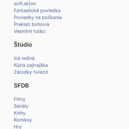
scifi.sk|on
Fantastická poviedka
Poviedky na počkanie
Preklati bohovia
Vesmírni tuláci
Štúdio
Iná nežná
Kúzla zajtrajška
Zárodky hviezd
SFDB
Filmy
Seriály
Knihy
Komiksy
Hry