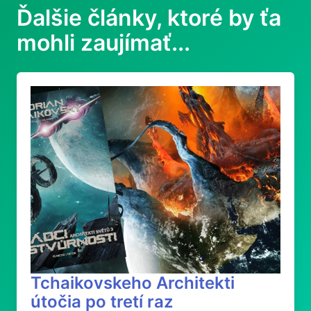
Ďalšie články, ktoré by ťa
mohli zaujímať...
Tchaikovskeho Architekti
útočia po tretí raz