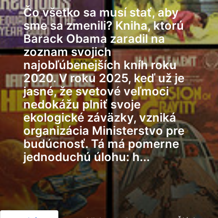
Čo všetko sa musí stať, aby
sme sa zmenili? Kniha, ktorú
Barack Obama zaradil na
zoznam svojich
najobľúbenejších kníh roku
2020. V roku 2025, keď už je
jasné, že svetové veľmoci
nedokážu plniť svoje
ekologické záväzky, vzniká
organizácia Ministerstvo pre
budúcnosť. Tá má pomerne
jednoduchú úlohu: h...