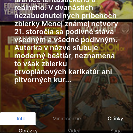
reálneho. V dvanástich
nezabudnuteľných príbehoch
zbierky Menej známej netvory
21. storočia sa podivné stáva
všedným a všedné podivným.
Autorka v názve sľubuje
moderný beštiár, neznamená
to však zbierku
prvoplánových karikatúr ani
pitvorných kur...
Info
Minirecenzie
Články
Obrázky
Videá
Sága