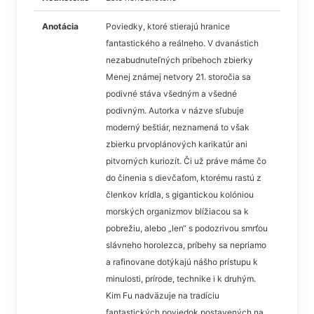
Anotácia
Poviedky, ktoré stierajú hranice
fantastického a reálneho. V dvanástich
nezabudnuteľných príbehoch zbierky
Menej známej netvory 21. storočia sa
podivné stáva všedným a všedné
podivným. Autorka v názve sľubuje
moderný beštiár, neznamená to však
zbierku prvoplánových karikatúr ani
pitvorných kuriozít. Či už práve máme čo
do činenia s dievčaťom, ktorému rastú z
členkov krídla, s gigantickou kolóniou
morských organizmov blížiacou sa k
pobrežiu, alebo „len“ s podozrivou smrťou
slávneho horolezca, príbehy sa nepriamo
a rafinovane dotýkajú nášho prístupu k
minulosti, prírode, technike i k druhým.
Kim Fu nadväzuje na tradíciu
fantastických poviedok postavených na