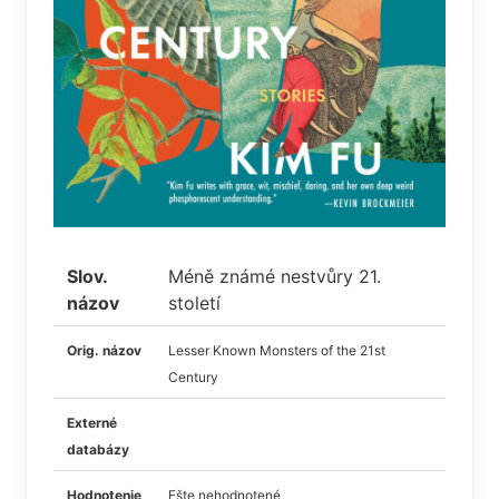
Slov.
Méně známé nestvůry 21.
názov
století
Orig. názov
Lesser Known Monsters of the 21st
Century
Externé
databázy
Hodnotenie
Ešte nehodnotené