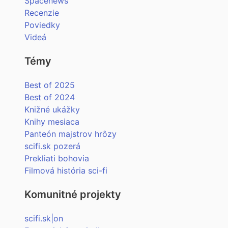
Spacenews
Recenzie
Poviedky
Videá
Témy
Best of 2025
Best of 2024
Knižné ukážky
Knihy mesiaca
Panteón majstrov hrôzy
scifi.sk pozerá
Prekliati bohovia
Filmová história sci-fi
Komunitné projekty
scifi.sk|on