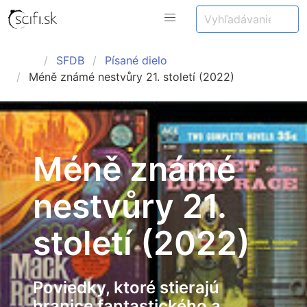
SFDB
Písané dielo
Méně známé nestvůry 21. století (2022)
Méně známé
nestvůry 21.
století (2022)
Poviedky, ktoré stierajú
hranice fantastického a