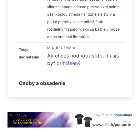
silnom nápade a často prekvapivej pointe,
s ľahkosťou strieda najrôznejšie štýly a
podľa potreby sa vie priblížiť tak
rozdielnym žánrom, ako sú básne v próze
alebo erotická literatúra.
MINIRECENZIA:
Tvoje
Ak chceš hodnotiť sfdb, musíš
hodnotenie
byť
prihlásený
Osoby a obsadenie