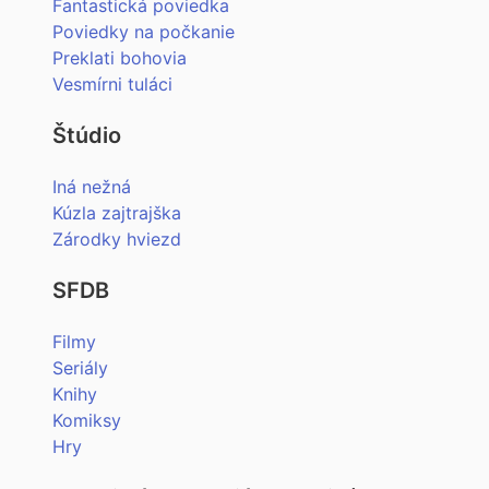
Fantastická poviedka
Poviedky na počkanie
Preklati bohovia
Vesmírni tuláci
Štúdio
Iná nežná
Kúzla zajtrajška
Zárodky hviezd
SFDB
Filmy
Seriály
Knihy
Komiksy
Hry