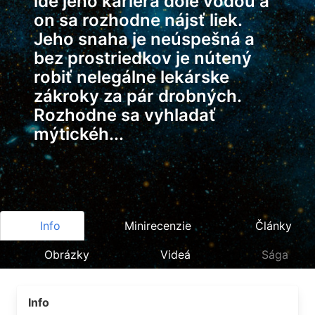
ide jeho kariéra dole vodou a
on sa rozhodne nájsť liek.
Jeho snaha je neúspešná a
bez prostriedkov je nútený
robiť nelegálne lekárske
zákroky za pár drobných.
Rozhodne sa vyhladať
mýtickéh...
Info
Minirecenzie
Články
Obrázky
Videá
Sága
Info