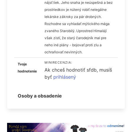
nájsť liek. Jeho snaha je neúspešná a bez
prostriedkov je nútený robiť nelegálne
lekárske zákroky za pár drobných.
Rozhodne sa vyhladať mýtického mága
zvaného Starobilý. Uprostred Himalájí
však zistí, že starý čarodejník mal pre
neho iné plány - bojovať proti zlu a
ochraňovať nevinných.
MINIRECENZIA:
Tvoje
Ak chceš hodnotiť sfdb, musíš
hodnotenie
byť
prihlásený
Osoby a obsadenie