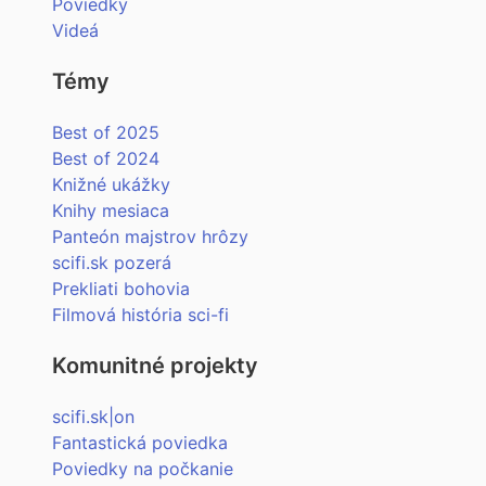
Poviedky
Videá
Témy
Best of 2025
Best of 2024
Knižné ukážky
Knihy mesiaca
Panteón majstrov hrôzy
scifi.sk pozerá
Prekliati bohovia
Filmová história sci-fi
Komunitné projekty
scifi.sk|on
Fantastická poviedka
Poviedky na počkanie