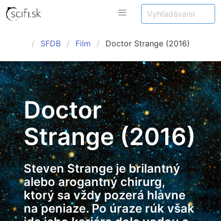
SFDB
Film
Doctor Strange (2016)
Doctor
Strange (2016)
Steven Strange je brilantný
alebo arogantný chirurg,
ktorý sa vždy pozerá hlavne
na peniaze. Po úraze rúk však