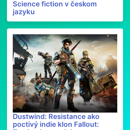
Science fiction v českom
jazyku
Dustwind: Resistance ako
poctivý indie klon Fallout: