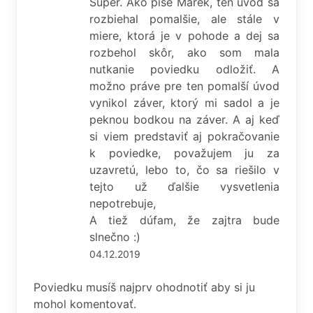
Super. Ako píše Marek, ten úvod sa
rozbiehal pomalšie, ale stále v
miere, ktorá je v pohode a dej sa
rozbehol skôr, ako som mala
nutkanie poviedku odložiť. A
možno práve pre ten pomalší úvod
vynikol záver, ktorý mi sadol a je
peknou bodkou na záver. A aj keď
si viem predstaviť aj pokračovanie
k poviedke, považujem ju za
uzavretú, lebo to, čo sa riešilo v
tejto už ďalšie vysvetlenia
nepotrebuje,
A tiež dúfam, že zajtra bude
slnečno :)
04.12.2019
Poviedku musíš najprv ohodnotiť aby si ju
mohol komentovať.