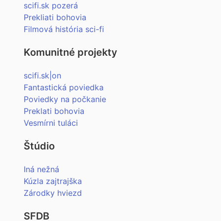
scifi.sk pozerá
Prekliati bohovia
Filmová história sci-fi
Komunitné projekty
scifi.sk|on
Fantastická poviedka
Poviedky na počkanie
Preklati bohovia
Vesmírni tuláci
Štúdio
Iná nežná
Kúzla zajtrajška
Zárodky hviezd
SFDB