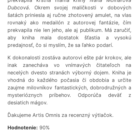
Dubcová
. Okrem svojej maličkosti v dobových
šatách priniesla aj ručne zhotovený amulet, na vlas
rovnaký ako medailón z autorovej fantázie, čím
prekvapila nie len jeho, ale aj publikum. Má zaručiť,
aby kniha mala dostatok šťastia a vysokú
predajnosť, čo si myslím, že sa ľahko podarí.
K dokonalosti zostáva autorovi ešte pár krokov, ale
inak zanecháva vo vnímavých čitateľoch na
necelých dvesto stranách výborný dojem. Kniha je
vhodná do každého počasia či obdobia a určite
zaujme milovníkov fantastických, dobrodružných a
mysterióznych príbehov. Odporúča deväť z
desiatich mágov.
Ďakujeme Artis Omnis za recenzný výtlačok.
Hodnotenie:
90%
________________________________________