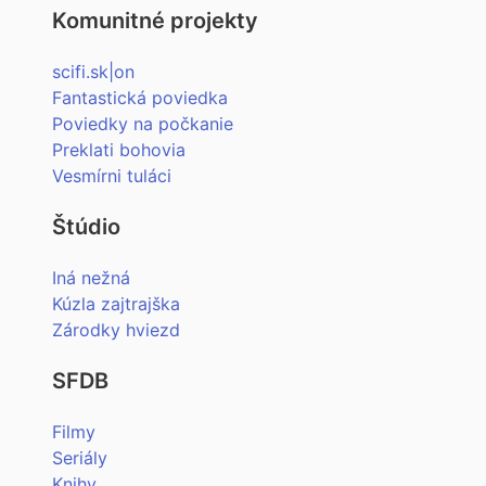
Komunitné projekty
scifi.sk|on
Fantastická poviedka
Poviedky na počkanie
Preklati bohovia
Vesmírni tuláci
Štúdio
Iná nežná
Kúzla zajtrajška
Zárodky hviezd
SFDB
Filmy
Seriály
Knihy