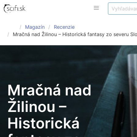
Magazín
Recenzie
Mračná nad Žilinou – Historická fantasy zo severu S
Mračná nad
Žilinou –
Historická