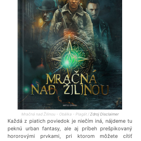
Mračná nad Žilinou - Obálka - Plagát /
Zdroj
Disclaimer
Každá z piatich poviedok je niečím iná, nájdeme tu
peknú urban fantasy, ale aj príbeh prešpikovaný
hororovými prvkami, pri ktorom môžete cítiť