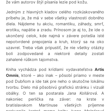
že vám autorov štýl písania lezie pod kožu.
Jedným z hlavných kladov celého rozkúskovaného
príbehu je, že má v sebe všetky vlastnosti dobrého
diela. Nájdeme tu akciu, romantiku, záhady, smrť,
erotiku, napätie a zradu. Prínosom je aj to, že ide o
ukončený celok, kde najmä v závere potešia isté
nepotvrdené prepojenia a kruh, ktorý sa na oko
uzavrel. Treba však pripustiť, že nie všetky otázky
boli zodpovedané a niektoré detaily zostali
zahalené rúškom tajomstva.
Kniha vychádza pod krídlami vydavateľstva
Artis
Omnis
, ktoré – ako inak – pôsobí priamo v meste
pod Dubňom a ide tak pre neho o skutočne lokálnu
tvorbu. Dielo má pôsobivú grafickú stránku i vizuál
obálky. O ten sa postarala
Jana Kollárová
. A
nakoniec perlička na záver: na krste v
bratislavskom Martinuse všetkých príjemne
prekvapila krstná mama knihy
Ivana Molnárová