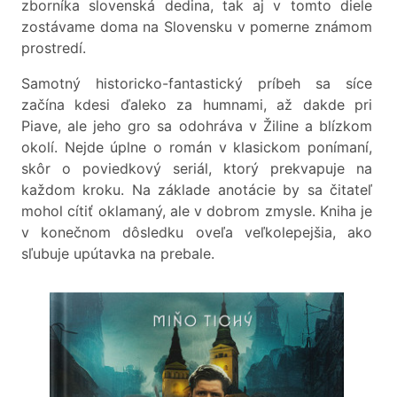
zborníka slovenská dedina, tak aj v tomto diele
zostávame doma na Slovensku v pomerne známom
prostredí.
Samotný historicko-fantastický príbeh sa síce
začína kdesi ďaleko za humnami, až dakde pri
Piave, ale jeho gro sa odohráva v Žiline a blízkom
okolí. Nejde úplne o román v klasickom ponímaní,
skôr o poviedkový seriál, ktorý prekvapuje na
každom kroku. Na základe anotácie by sa čitateľ
mohol cítiť oklamaný, ale v dobrom zmysle. Kniha je
v konečnom dôsledku oveľa veľkolepejšia, ako
sľubuje upútavka na prebale.