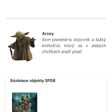
Arcey
Som planetárny bojovník a ťažký
knihožrút, ktorý sa v slabých
chvíľkach snaží písať.
Súvisiace objekty SFDB