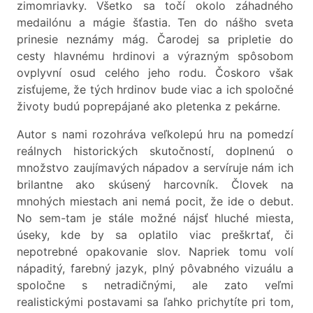
zimomriavky. Všetko sa točí okolo záhadného
medailónu a mágie šťastia. Ten do nášho sveta
prinesie neznámy mág. Čarodej sa pripletie do
cesty hlavnému hrdinovi a výrazným spôsobom
ovplyvní osud celého jeho rodu. Čoskoro však
zisťujeme, že tých hrdinov bude viac a ich spoločné
životy budú poprepájané ako pletenka z pekárne.
Autor s nami rozohráva veľkolepú hru na pomedzí
reálnych historických skutočností, doplnenú o
množstvo zaujímavých nápadov a servíruje nám ich
brilantne ako skúsený harcovník. Človek na
mnohých miestach ani nemá pocit, že ide o debut.
No sem-tam je stále možné nájsť hluché miesta,
úseky, kde by sa oplatilo viac preškrtať, či
nepotrebné opakovanie slov. Napriek tomu volí
nápaditý, farebný jazyk, plný pôvabného vizuálu a
spoločne s netradičnými, ale zato veľmi
realistickými postavami sa ľahko prichytíte pri tom,