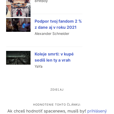
8HitBoy
Podpor tvoj fandom 2 %
z dane aj v roku 2021
Alexander Schneider
Koleje smrti: v kupé
sedíš len ty a vrah
YaYa
ZDIEĽAJ
HODNOTENIE TOHTO ČLÁNKU:
Ak chceš hodnotiť spacenews, musíš byť
prihlásený