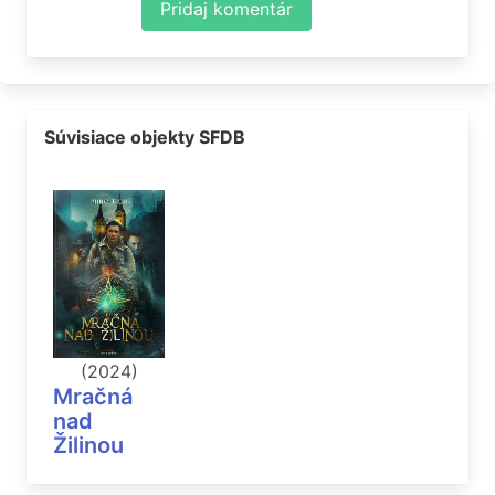
Pridaj komentár
Súvisiace objekty SFDB
(2024)
Mračná
nad
Žilinou