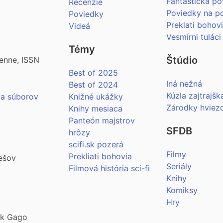
Fantastická po
Recenzie
Poviedky na p
Poviedky
Preklati bohov
Videá
Vesmírni tuláci
Témy
Štúdio
enne, ISSN
Best of 2025
Iná nežná
Best of 2024
Kúzla zajtrajšk
ia súborov
Knižné ukážky
Zárodky hviez
Knihy mesiaca
Panteón majstrov
SFDB
hrôzy
scifi.sk pozerá
Filmy
Prekliati bohovia
ešov
Seriály
Filmová história sci-fi
Knihy
Komiksy
Hry
šek Gago