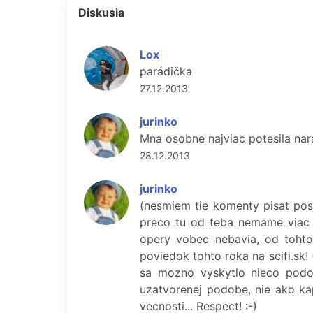
Diskusia
Lox
parádička
27.12.2013
jurinko
Mna osobne najviac potesila nara
28.12.2013
jurinko
(nesmiem tie komenty pisat post
preco tu od teba nemame viac p
opery vobec nebavia, od tohto
poviedok tohto roka na scifi.sk!
sa mozno vyskytlo nieco podob
uzatvorenej podobe, nie ako kap
vecnosti... Respect! :-)