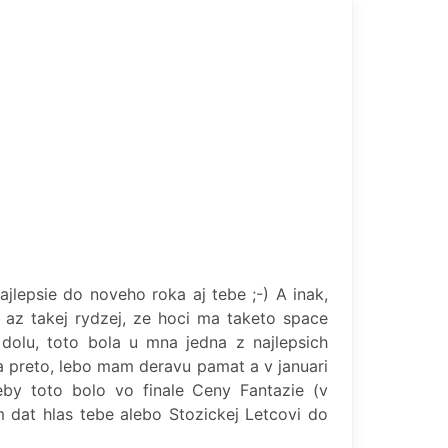
jlepsie do noveho roka aj tebe ;-) A inak,
 az takej rydzej, ze hoci ma taketo space
dolu, toto bola u mna jedna z najlepsich
ba preto, lebo mam deravu pamat a v januari
eby toto bolo vo finale Ceny Fantazie (v
m dat hlas tebe alebo Stozickej Letcovi do