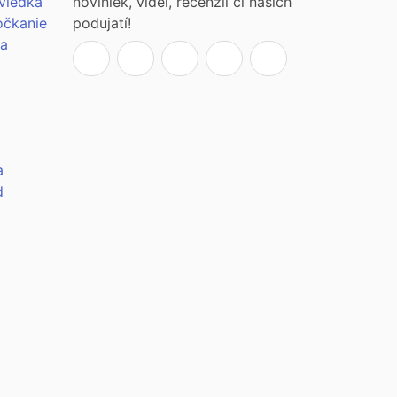
viedka
noviniek, videí, recenzií či našich
očkanie
podujatí!
ia
a
d