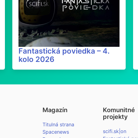
Fantastická poviedka – 4.
kolo 2026
Magazín
Komunitné
projekty
Titulná strana
scifi.sk|on
Spacenews