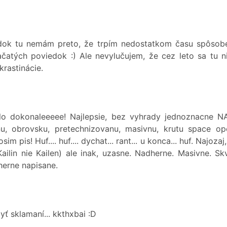
iedok tu nemám preto, že trpím nedostatkom času spôso
tých poviedok :) Ale nevylučujem, že cez leto sa tu ni
rastinácie.
olo dokonaleeeee! Najlepsie, bez vyhrady jednoznacne
u, obrovsku, pretechnizovanu, masivnu, krutu space o
prosim pis! Huf.... huf.... dychat... rant... u konca... huf. N
ilin nie Kailen) ale inak, uzasne. Nadherne. Masivne. Sk
herne napisane.
ť sklamaní... kkthxbai :D