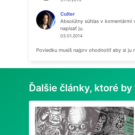
Culter
Absolútny súhlas v komentármi v
napísať ju.
03.01.2014
Poviedku musíš najprv ohodnotiť aby si ju
Ďalšie články, ktoré by 