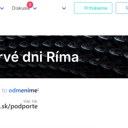
0
Diskusie
Prihlásenie
Prvé dni Ríma