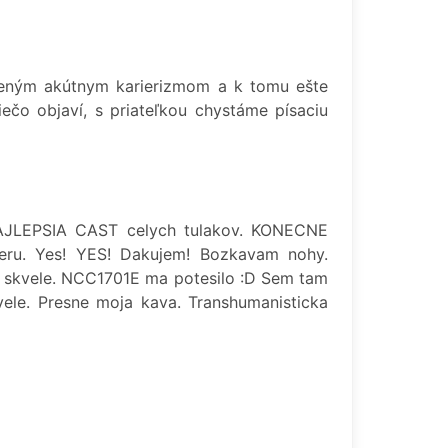
beným akútnym karierizmom a k tomu ešte
ečo objaví, s priateľkou chystáme písaciu
 NAJLEPSIA CAST celych tulakov. KONECNE
peru. Yes! YES! Dakujem! Bozkavam nohy.
ajozaj, skvele. NCC1701E ma potesilo :D Sem tam
vele. Presne moja kava. Transhumanisticka