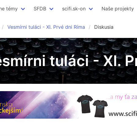
ne témy
SFDB
scifi.sk-on
Naše projekty
Vesmírni tuláci - XI. Prvé dni Ríma
Diskusia
smírni tuláci - XI. 