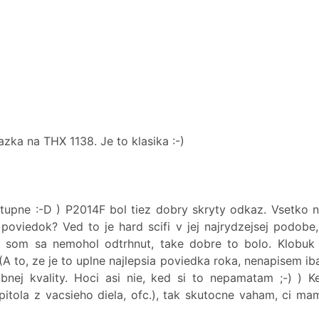
zka na THX 1138. Je to klasika :-)
upne :-D ) P2014F bol tiez dobry skryty odkaz. Vsetko na
oviedok? Ved to je hard scifi v jej najrydzejsej podobe,
 som sa nemohol odtrhnut, take dobre to bolo. Klobuk 
 (A to, ze je to uplne najlepsia poviedka roka, nenapisem i
nej kvality. Hoci asi nie, ked si to nepamatam ;-) ) K
itola z vacsieho diela, ofc.), tak skutocne vaham, ci ma