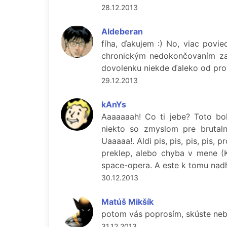
28.12.2013
Aldeberan
fíha, ďakujem :) No, viac pov
chronickým nedokončovaním zača
dovolenku niekde ďaleko od prok
29.12.2013
kAnYs
Aaaaaaah! Co ti jebe? Toto b
niekto so zmyslom pre brutaln
Uaaaaa!. Aldi pis, pis, pis, pis, 
preklep, alebo chyba v mene (Ka
space-opera. A este k tomu nad
30.12.2013
Matúš Mikšík
potom vás poprosím, skúste neby
31.12.2013