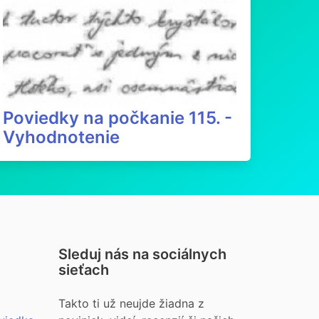
Poviedky na počkanie 115. -
Vyhodnotenie
Sleduj nás na sociálnych
sieťach
Takto ti už neujde žiadna z