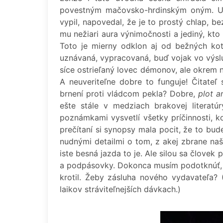
povestným mačovsko-hrdinským oným. Už
vypil, napovedal, že je to prostý chlap, 
mu nežiari aura výnimočnosti a jediný, kto
Toto je mierny odklon aj od bežných kot
uznávaná, vypracovaná, buď vojak vo výsl
síce ostrieľaný lovec démonov, ale okrem
A neuveriteľne dobre to funguje! Čitateľ
brnení proti vládcom pekla? Dobre,
plot a
ešte stále v medziach brakovej literat
poznámkami vysvetlí všetky príčinnosti, k
prečítaní si synopsy mala pocit, že to bu
nudnými detailmi o tom, z akej zbrane naš
iste besná jazda to je. Ale silou sa človek
a podpásovky. Dokonca musím podotknúť
krotil. Žeby zásluha nového vydavateľa? (
laikov stráviteľnejších dávkach.)