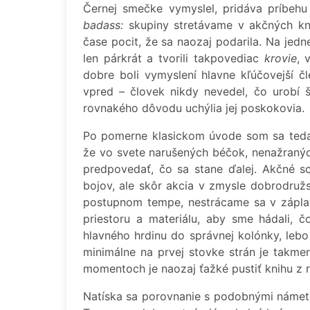
Černej smečke vymyslel, pridáva príbehu
badass:
skupiny stretávame v akčných kn
čase pocit, že sa naozaj podarila. Na jed
len párkrát a tvorili takpovediac
krovie
, 
dobre boli vymyslení hlavne kľúčovejší 
vpred – človek nikdy nevedel, čo urobí 
rovnakého dôvodu uchýlia jej poskokovia.
Po pomerne klasickom úvode som sa teda 
že vo svete narušených béčok, nenažraný
predpovedať, čo sa stane ďalej. Akčné sc
bojov, ale skôr akcia v zmysle dobrodružs
postupnom tempe, nestrácame sa v záplav
priestoru a materiálu, aby sme hádali, č
hlavného hrdinu do správnej kolónky, le
minimálne na prvej stovke strán je takme
momentoch je naozaj ťažké pustiť knihu z 
Natíska sa porovnanie s podobnými námet