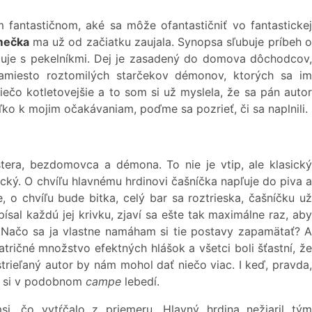
 fantastičnom, aké sa môže ofantastičniť vo fantastickej
mečka
ma už od začiatku zaujala. Synopsa sľubuje príbeh 
lčuje s pekelníkmi. Dej je zasadený do domova dôchodcov,
namiesto roztomilých starčekov démonov, ktorých sa im
iečo kotletovejšie a to som si už myslela, že sa pán autor
ľko k mojim očakávaniam, poďme sa pozrieť, či sa naplnili.
tera, bezdomovca a démona. To nie je vtip, ale klasický
ický. O chvíľu hlavnému hrdinovi čašníčka napľuje do piva 
, o chvíľu bude bitka, celý bar sa roztrieska, čašníčku už
písal každú jej krivku, zjaví sa ešte tak maximálne raz, aby
 Načo sa ja vlastne namáham si tie postavy zapamätať? A
patričné množstvo efektných hlášok a všetci boli šťastní, že
ostrieľaný autor by nám mohol dať niečo viac. I keď, pravda,
ov si v podobnom
campe
lebedí.
i, čo vytŕčalo z priemeru. Hlavný hrdina nežiaril tým