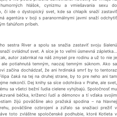
, humorných hlášok, cynizmu a vmiešavania sexu do
 či ide o dystopický svet, kde sa chlapík snaží zastaviť
ajná agentúra v boji s paranormálnymi javmi snaží odchytiť
ným ťahúňom príbeh.
ho sestra River a spolu sa snažia zastaviť svoju šialenú
snaží ovládnuť svet. A síce je to veľmi úsmevná zápletka…
ak, autor zabrnkal na náš zmysel pre rodinu a už to nie je
e, ale potiahnutá temným, naozaj temným súknom. Ako sa
ovi začína dochádzať, že ani hrdinská smrť by to tentoraz
ilipa čaká na tej na druhej strane, by to pre neho ani tam
jme nekončí. Dej knihy sa síce odohráva v Prahe, ale svet,
rému sa všetci bežní ľudia cielene vyhýbajú. Spoločnosť mu
kzvané béčka, kríženci ľudí a démonov a tí vďaka svojim
ostiam žijú poväčšine ako pražská spodina – na hlavnej
rehu, poväčšine ozbrojení a zúfalo sa snažiaci prežiť v
 Práve toto zvláštne spoločenské podhubie, ktoré Kotleta v