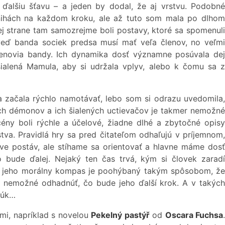
 ďalšiu šťavu – a jeden by dodal, že aj vrstvu. Podobné
ihách na každom kroku, ale až tuto som mala po dlhom
nej strane tam samozrejme boli postavy, ktoré sa spomenuli
veď banda sociek predsa musí mať veľa členov, no veľm
členovia bandy. Ich dynamika dosť významne posúvala dej
šialená Mamula, aby si udržala vplyv, alebo k čomu sa z
začala rýchlo namotávať, lebo som si odrazu uvedomila,
ch démonov a ich šialených uctievačov je takmer nemožné
ény boli rýchle a účelové, žiadne dlhé a zbytočné opisy
tva. Pravidlá hry sa pred čitateľom odhaľujú v príjemnom,
e postáv, ale stíhame sa orientovať a hlavne máme dosť
o bude ďalej. Nejaký ten čas trvá, kým si človek zaradí
bo jeho morálny kompas je poohýbaný takým spôsobom, že
r nemožné odhadnúť, čo bude jeho ďalší krok. A v takých
rúk…
mi, napríklad s novelou
Pekelný pastýř
od
Oscara Fuchsa