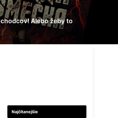
ôchodcov! Alebo žeby to
Najčítanejšie