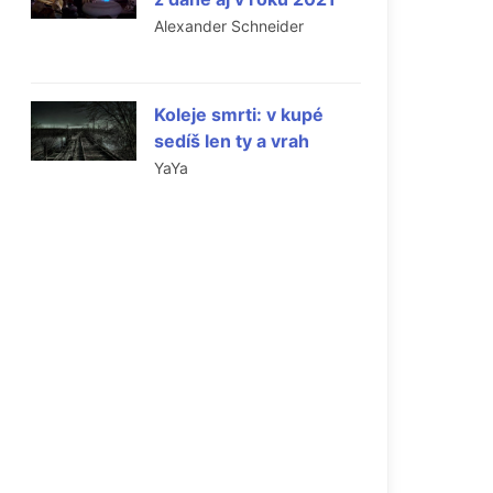
Alexander Schneider
Koleje smrti: v kupé
sedíš len ty a vrah
.
YaYa
a