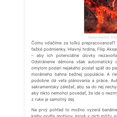
Černá smečka. Prvé
Čomu vďačíme za toľkú prepracovanosť? A
ťažké podmienky. Hlavný hrdina, Filip Aks
– aby ich potenciálne úlovky nezavoň
Odstránenie démona však automatický o
omylom podarí nejakého poslať späť do pek
morálneho bahna bežnej populácie. A rie
podobne dá veľa plánovania a práce. Aut
sakramentsky záležať, aby sa do nej nechyti
aby nikto nemohol povedať, že ide o nezmy
z ruke je samotný dej.
Na prvý pohľad to možno vyzerá banálne, n
knihy podľa motívov, ktoré v nich môžu ná