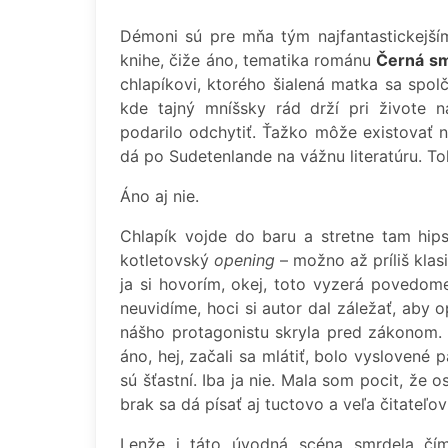
Démoni sú pre mňa tým najfantastickejším
knihe, čiže áno, tematika románu
Černá s
chlapíkovi, ktorého šialená matka sa spo
kde tajný mníšsky rád drží pri živote 
podarilo odchytiť. Ťažko môže existovať n
dá po Sudetenlande na vážnu literatúru. To
Áno aj nie.
Chlapík vojde do baru a stretne tam hips
kotletovský
opening
– možno až príliš klas
ja si hovorím, okej, toto vyzerá povedome
neuvidíme, hoci si autor dal záležať, aby o
nášho protagonistu skryla pred zákonom.
áno, hej, začali sa mlátiť, bolo vyslovené 
sú šťastní. Iba ja nie. Mala som pocit, že 
brak sa dá písať aj tuctovo a veľa čitateľ
Lenže i táto úvodná scéna smrdela číms