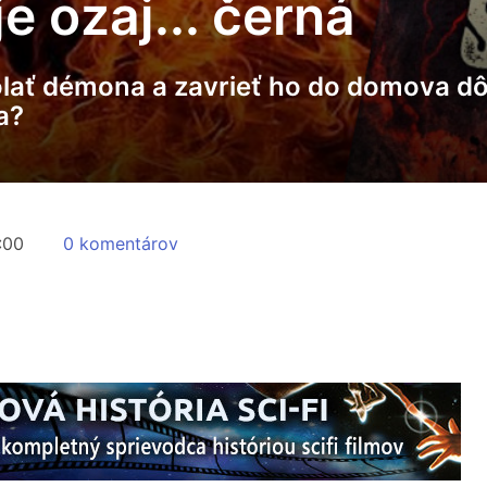
 ozaj... černá
lať démona a zavrieť ho do domova d
a?
:00
0 komentárov