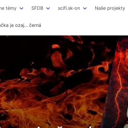
ne témy
SFDB
scifi.sk-on
Naše projekty
ka je ozaj... černá