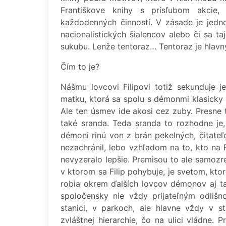
Františkove knihy s prísľubom akcie
každodenných činností. V zásade je jedno,
nacionalistických šialencov alebo či sa t
sukubu. Lenže tentoraz… Tentoraz je hlav
Čím to je?
Nášmu lovcovi Filipovi totiž sekunduje je
matku, ktorá sa spolu s démonmi klasicky 
Ale ten úsmev ide akosi cez zuby. Presne t
také sranda. Teda sranda to rozhodne j
démoni rinú von z brán pekelných, čitateľ
nezachránil, lebo vzhľadom na to, kto na F
nevyzeralo lepšie. Premisou to ale samozre
v ktorom sa Filip pohybuje, je svetom, kto
robia okrem ďalších lovcov démonov aj ta
spoločensky nie vždy prijateľným odlišn
stanici, v parkoch, ale hlavne vždy v st
zvláštnej hierarchie, čo na ulici vládne.