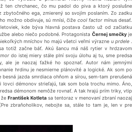
 ten chrchanec, čo mu padol do piva a ktorý poslušne
bez zbytočného ega, zmierený so svojím poslaním. Zo zadku
 ho možno obdivuje, sú mnísi, čiže
cool factor
mínus desať.
letoviek, kde býva hlavná postava často už od začiatku
užbe alebo niečo podobné. Protagonista
Černej smečky
je
 niekoľkých mníchov ho majú všetci veľmi výrazne
u prdele
 sa totiž začne báť. Akú šancu má náš rytier v hrdzavom
rmor
do istej miery stále plní svoju úlohu aj tu, sme preds
úry, ale je naozaj ťažké ho spoznať. Autor nám jemnými
onanie hrdinu je nesmierne plánovité a logické. Ak som po
de besná jazda smrdiaca ohňom a sírou, sem-tam prerušená
i lovci démonov strieľajú, tak som bola trochu mimo. Áno,
 predsa démonom nemôže rovnať. A tak hrajú prím triky, vtip
, že
František Kotleta
sa tentoraz v menovaní zbraní naozaj
Pre zbraňoholikov, nebojte sa, stále to tam je, len v pre