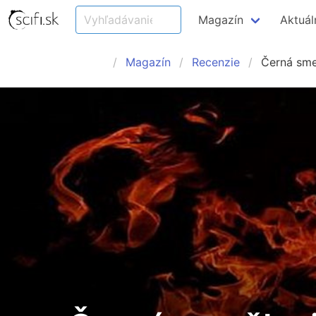
Magazín
Aktuál
Magazín
Recenzie
Černá smeč