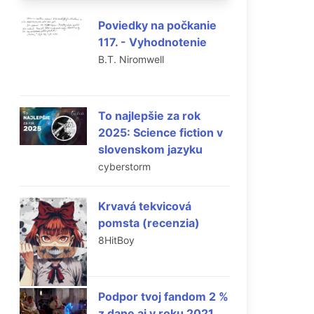
Poviedky na počkanie
o
117. - Vyhodnotenie
B.T. Niromwell
To najlepšie za rok
2025: Science fiction v
slovenskom jazyku
cyberstorm
a
Krvavá tekvicová
pomsta (recenzia)
8HitBoy
Podpor tvoj fandom 2 %
z dane aj v roku 2021