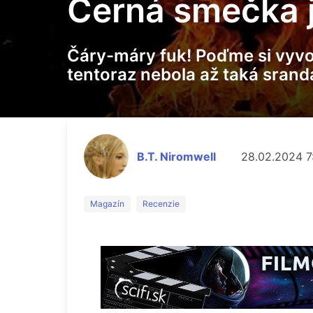
Černá smečka je
Čáry-máry fuk! Poďme si vyvo
tentoraz nebola až taká srand
B.T. Niromwell
28.02.2024 7
Magazín
Recenzie