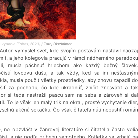
 vydanie (Fobos, 2023) /
Zdroj
Disclaimer
utor vymyslel svet, kde svojím postavám nastavil naozaj
amit, a jeho kolegovia pracujú v rámci nádherného paradoxu
ali, musia páchnuť hriechom ako každý bežný človek.
čistí lovcovu dušu, a tak vždy, keď sa im nešťastným
la, musia použiť všetky prostriedky, aby znovu zapadli do
šiť za pochodu, čo kde ukradnúť, zničiť znesvätiť a tak
or si teda nastražil pascu sám na seba a zároveň si dal
l. To je však len malý trik na okraj, prosté vychytanie dier,
selnú akčnú sekačku. Čo však čitateľa núti nepustiť román
o obzvlášť v žánrovej literatúre si čitatelia často volia
jsť, a nie podľa príbehu samotného. Kotletky sa vrhajú na