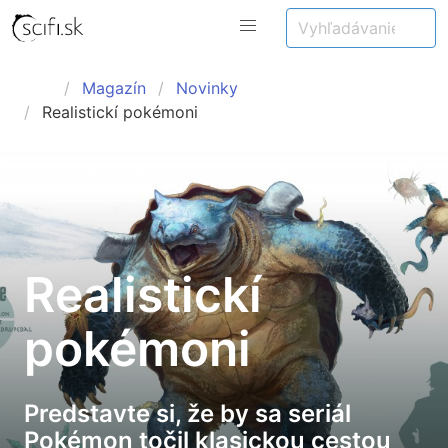
Magazín
Novinky
Realistickí pokémoni
Realistickí
pokémoni
Predstavte si, že by sa seriál
Pokémon točil klasickou cestou