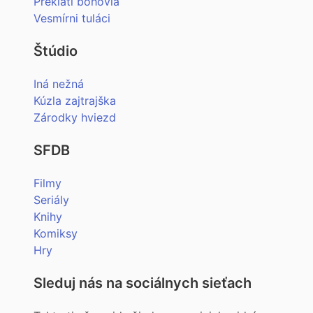
Preklati bohovia
Vesmírni tuláci
Štúdio
Iná nežná
Kúzla zajtrajška
Zárodky hviezd
SFDB
Filmy
Seriály
Knihy
Komiksy
Hry
Sleduj nás na sociálnych sieťach