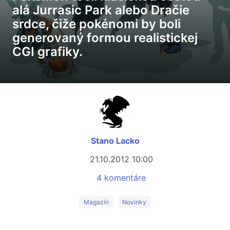
alá Jurrasic Park alebo Dračie
srdce, čiže pokénomi by boli
generovaný formou realistickej
CGI grafiky.
Stano Lacko
21.10.2012 10:00
4 komentáre
Magazín
Novinky