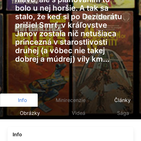
bolo u nej horšie. A tak sa
stalo, že keď si po Deziderátu
prišiel Smrť, v kráľovstve
Janov zostala nič netušiaca
princezná v starostlivosti
druhej (a vôbec nie takej
dobrej a múdrej) víly km...
Info
Minirecenzie
Články
Obrázky
Videá
Sága
Info