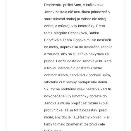
Deziderátu prišiel Smrť, v kráľovstve
Janov zostala nič netušiaca princezná v
starostlivosti druhej (a vôbec nie takej
dobrej a múdrej) víly kmotričky. Preto
teraz Magráta Cesnaková, Babka
Paprčivá a Tetka Oggová musia naskočiť
na metly, dopraviť sa do ďalekého Janova
a zariadiť, aby sa slúžtička nevydala za
princa. Lenže cesta do Janova je kľukatá
a trojicu čarodejníc postretnú rôzne
dobrodružstvá, napríklad v podobe upíra,
vlkolaka či z oblohy padajúceho domu.
Skutočné problémy však nastanú, keď tri
novopečené víly kmotričky dorazia do
Janova a musia prejsť cez rozum svojej
protivníčke. Tá sa totiž nezastaví pred
ničím, aby docielila „šťastný koniec" - aj
keby to malo znamenať, že zničí celé