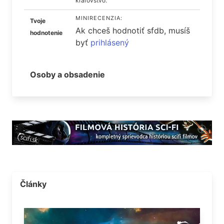
kráľovstvo.
MINIRECENZIA:
Tvoje
Ak chceš hodnotiť sfdb, musíš
hodnotenie
byť
prihlásený
Osoby a obsadenie
Články