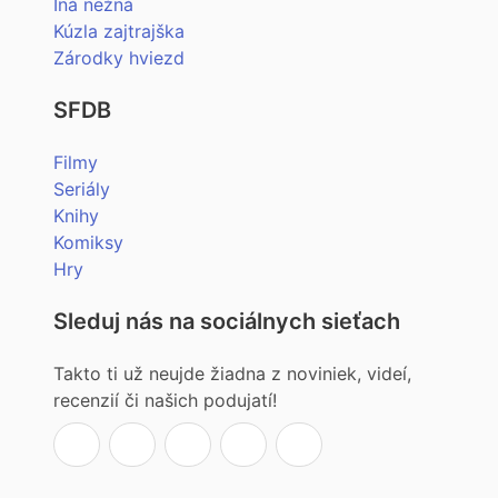
Iná nežná
Kúzla zajtrajška
Zárodky hviezd
SFDB
Filmy
Seriály
Knihy
Komiksy
Hry
Sleduj nás na sociálnych sieťach
Takto ti už neujde žiadna z noviniek, videí,
recenzií či našich podujatí!