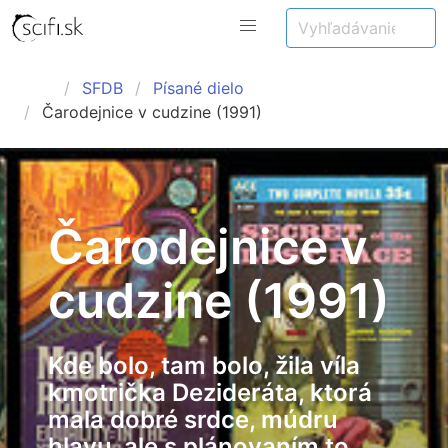
SFDB
Písané dielo
Čarodejnice v cudzine (1991)
Čarodejnice v
cudzine (1991)
Kde bolo, tam bolo, žila víla
kmotrička Dezideráta, ktorá
mala dobré srdce, múdru
hlavu, ale s plánovaním to