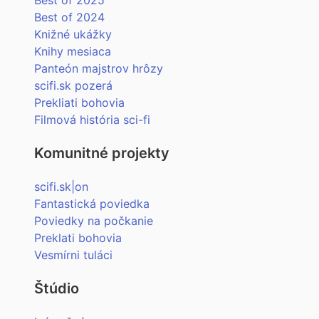
Best of 2025
Best of 2024
Knižné ukážky
Knihy mesiaca
Panteón majstrov hrôzy
scifi.sk pozerá
Prekliati bohovia
Filmová história sci-fi
Komunitné projekty
scifi.sk|on
Fantastická poviedka
Poviedky na počkanie
Preklati bohovia
Vesmírni tuláci
Štúdio