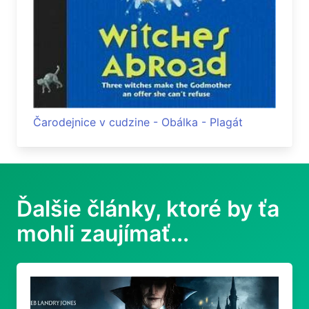
Čarodejnice v cudzine - Obálka - Plagát
Ďalšie články, ktoré by ťa
mohli zaujímať...