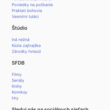
Poviedky na počkanie
Preklati bohovia
Vesmírni tuláci
Štúdio
Iná nežná
Kúzla zajtrajška
Zárodky hviezd
SFDB
Filmy
Seriály
Knihy
Komiksy
Hry
Sleduj nás na sociálnych sieťach