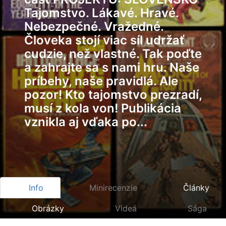
Tajomstvo. Lákavé. Hravé.
Nebezpečné. Vražedné.
Človeka stojí viac síl udržať
cudzie, než vlastné. Tak poďte
a zahrajte sa s nami hru. Naše
príbehy, naše pravidlá. Ale
pozor! Kto tajomstvo prezradí,
musí z kola von! Publikácia
vznikla aj vďaka po...
Info
Minirecenzie
Články
Obrázky
Videá
Sága