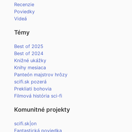
Recenzie
Poviedky
Videá
Témy
Best of 2025
Best of 2024
Knižné ukážky
Knihy mesiaca
Panteón majstrov hrôzy
scifi.sk pozerá
Prekliati bohovia
Filmová história sci-fi
Komunitné projekty
scifi.sk|on
Fantastická poviedka