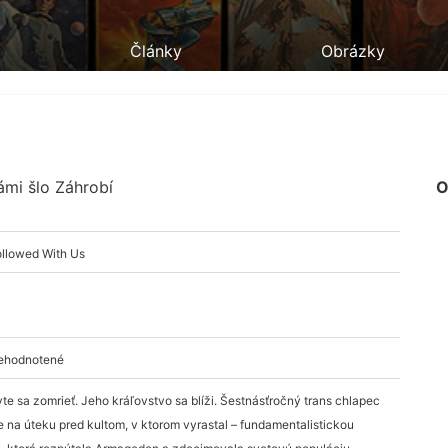
Články
Obrázky
ámi šlo Záhrobí
O
ollowed With Us
nehodnotené
vte sa zomrieť. Jeho kráľovstvo sa blíži. Šestnásťročný trans chlapec
je na úteku pred kultom, v ktorom vyrastal – fundamentalistickou