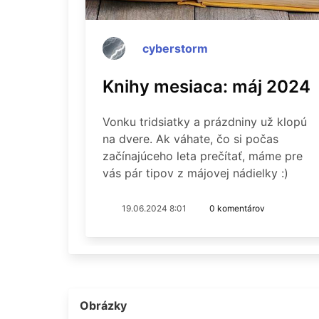
cyberstorm
Knihy mesiaca: máj 2024
Vonku tridsiatky a prázdniny už klopú
na dvere. Ak váhate, čo si počas
začínajúceho leta prečítať, máme pre
vás pár tipov z májovej nádielky :)
19.06.2024 8:01
0 komentárov
Obrázky