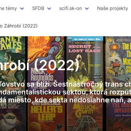
ne témy
SFDB
scifi.sk-on
Naše projekty
lo Záhrobí (2022)
hrobí (2022)
ľovstvo sa blíži. Šestnásťročný trans c
undamentalistickou sektou, ktorá roz
á miesto, kde sekta nedosiahne naň, a č