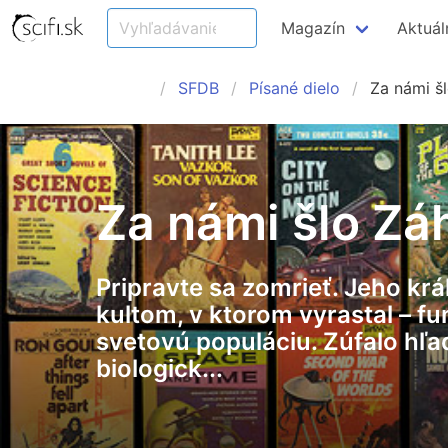
Magazín
Aktuál
SFDB
Písané dielo
Za námi š
Za námi šlo Zá
Pripravte sa zomrieť. Jeho krá
kultom, v ktorom vyrastal – f
svetovú populáciu. Zúfalo hľad
biologick...