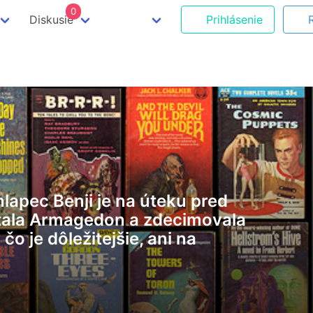
0
Diskusie
Prihlásenie
hlapec Benji je na úteku pred
pútala Armagedon a zdecimovala
o je dôležitejšie, ani na