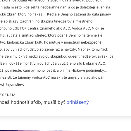
, ktorá rozpútala Armagedon a zdecimovala svetovú populáciu.
 hľadá miesto, kde sekta nedosiahne naň, a čo je dôležitejšie, ani na
ickú zbraň, ktorú ho nakazili. Keď ale Benjiho zaženú do kúta príšery
é zo skazy, zachráni ho skupina tínedžerov z miestneho
onovho LGBTQ+ centra, známeho ako ALC. Vodca ALC, Nick, je
ný, autista a smrtiaci strelec, ktorý pozná Benjiho najtemnejšie
tvo: biologická zbraň kultu ho mutuje v monštrum nebezpečné
o, aby vyhladilo ľudstvo zo Zeme raz a navždy. Napriek tomu Nick
e Benjimu úkryt medzi svojou skupinkou queer tínedžerov, avšak iba
 Benji dokáže monštrum ovládnuť a využiť jeho silu k obrane ALC.
túži po mieste, kam by mohol patriť, a prijíma Nickove podmienky…
 nezistí, že tajomný vodca ALC má skryté úmysly a viac ako pár
ých tajomstiev.
ECENZIA:
hceš hodnotiť sfdb, musíš byť
prihlásený