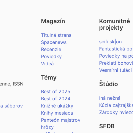
Magazín
Komunitné
projekty
Titulná strana
scifi.sk|on
Spacenews
Fantastická po
Recenzie
Poviedky na p
Poviedky
Preklati bohov
Videá
Vesmírni tuláci
Témy
Štúdio
enne, ISSN
Best of 2025
Iná nežná
Best of 2024
Kúzla zajtrajšk
ia súborov
Knižné ukážky
Zárodky hviez
Knihy mesiaca
Panteón majstrov
SFDB
hrôzy