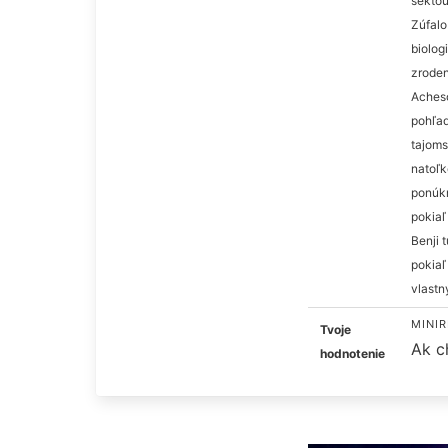
sektou
Zúfalo
biolog
zroden
Aches
pohľad
tajoms
natoľk
ponúkn
pokiaľ
Benji 
pokiaľ
vlastn
MINIR
Tvoje
Ak c
hodnotenie