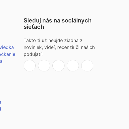
Sleduj nás na sociálnych
sieťach
Takto ti už neujde žiadna z
viedka
noviniek, videí, recenzií či našich
očkanie
podujatí!
ia
a
d