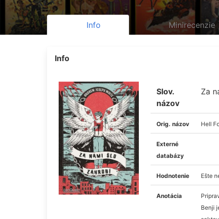
Info
Minirecenzie
Info
Slov.
Za n
názov
Orig. názov
Hell F
Externé
databázy
Hodnotenie
Ešte 
Anotácia
Pripra
Benji 