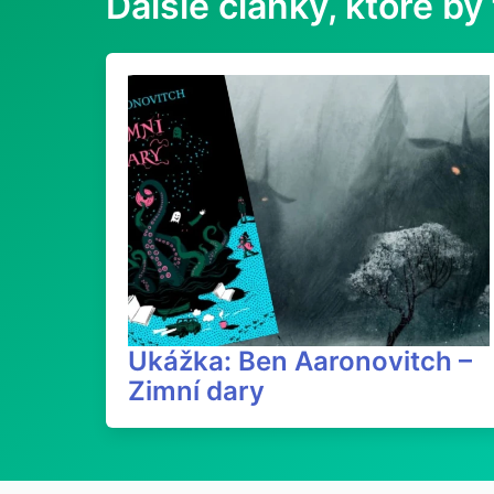
Ďalšie články, ktoré by 
Ukážka: Ben Aaronovitch –
Zimní dary