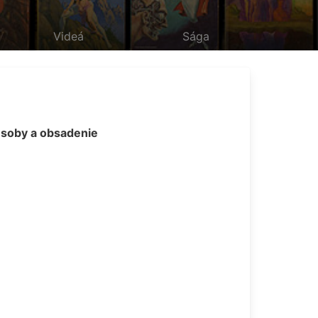
Videá
Sága
soby a obsadenie