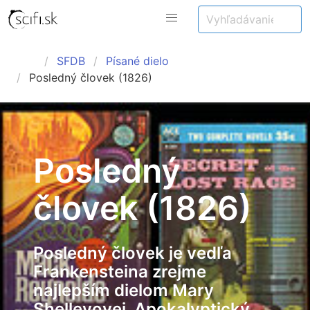
SFDB
Písané dielo
Posledný človek (1826)
Posledný
človek (1826)
Posledný človek je vedľa
Frankensteina zrejme
najlepším dielom Mary
Shelleyovej. Apokalyptický