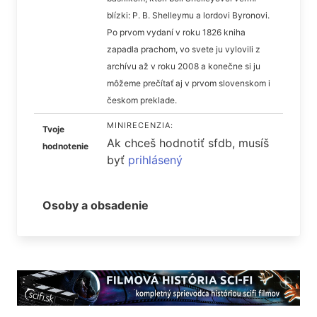
blízki: P. B. Shelleymu a lordovi Byronovi.
Po prvom vydaní v roku 1826 kniha
zapadla prachom, vo svete ju vylovili z
archívu až v roku 2008 a konečne si ju
môžeme prečítať aj v prvom slovenskom i
českom preklade.
MINIRECENZIA:
Tvoje
Ak chceš hodnotiť sfdb, musíš
hodnotenie
byť
prihlásený
Osoby a obsadenie