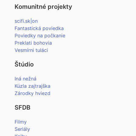
Komunitné projekty
scifi.sk|on
Fantastická poviedka
Poviedky na počkanie
Preklati bohovia
Vesmírni tuláci
Štúdio
Iná nežná
Kúzla zajtrajška
Zárodky hviezd
SFDB
Filmy
Seriály