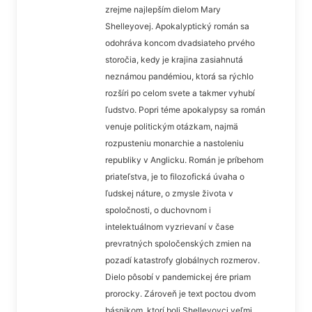
zrejme najlepším dielom Mary
Shelleyovej. Apokalyptický román sa
odohráva koncom dvadsiateho prvého
storočia, kedy je krajina zasiahnutá
neznámou pandémiou, ktorá sa rýchlo
rozšíri po celom svete a takmer vyhubí
ľudstvo. Popri téme apokalypsy sa román
venuje politickým otázkam, najmä
rozpusteniu monarchie a nastoleniu
republiky v Anglicku. Román je príbehom
priateľstva, je to filozofická úvaha o
ľudskej náture, o zmysle života v
spoločnosti, o duchovnom i
intelektuálnom vyzrievaní v čase
prevratných spoločenských zmien na
pozadí katastrofy globálnych rozmerov.
Dielo pôsobí v pandemickej ére priam
prorocky. Zároveň je text poctou dvom
básnikom, ktorí boli Shelleyovci veľmi