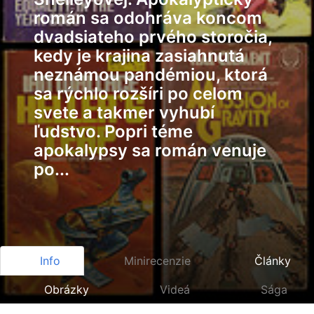
román sa odohráva koncom
dvadsiateho prvého storočia,
kedy je krajina zasiahnutá
neznámou pandémiou, ktorá
sa rýchlo rozšíri po celom
svete a takmer vyhubí
ľudstvo. Popri téme
apokalypsy sa román venuje
po...
Info
Minirecenzie
Články
Obrázky
Videá
Sága