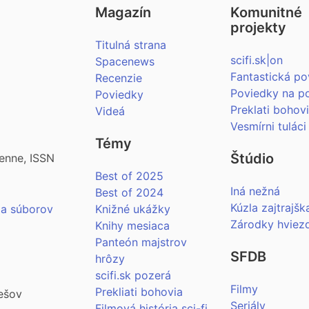
Magazín
Komunitné
projekty
Titulná strana
scifi.sk|on
Spacenews
Fantastická po
Recenzie
Poviedky na p
Poviedky
Preklati bohov
Videá
Vesmírni tuláci
Témy
Štúdio
enne, ISSN
Best of 2025
Iná nežná
Best of 2024
Kúzla zajtrajšk
ia súborov
Knižné ukážky
Zárodky hviez
Knihy mesiaca
Panteón majstrov
SFDB
hrôzy
scifi.sk pozerá
Filmy
Prekliati bohovia
ešov
Seriály
Filmová história sci-fi