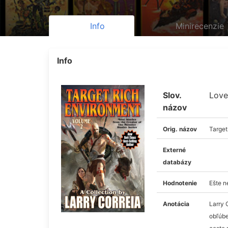
Info
Minirecenzie
Info
Slov.
Love
názov
Orig. názov
Target
Externé
databázy
Hodnotenie
Ešte 
Anotácia
Larry 
obľúbe