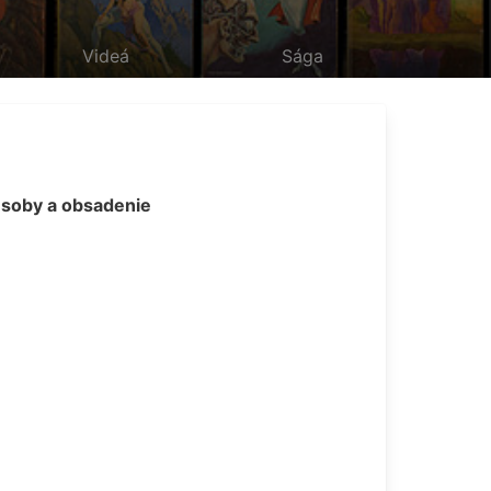
Videá
Sága
soby a obsadenie