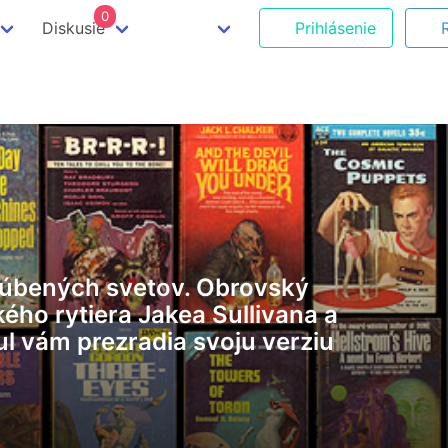
0
Diskusie
Prihlásenie
obľúbených svetov. Obrovský
ého rytiera Jakea Sullivana a
ul vám prezradia svoju verziu