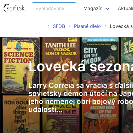
Magazín
Aktuál
SFDB
Písané dielo
Lovecká s
Lovecká sezon
Larry Correia sa vracia s ďal
sovietsky démon útočí na Japo
jeho nemenej obrí bojový robot
udalostí...