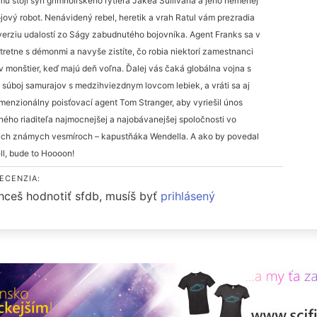
mu stojí syn grimnoirského rytiera Jakea Sullivana a jeho nemenej
ojový robot. Nenávidený rebel, heretik a vrah Ratul vám prezradia
verziu udalostí zo Ságy zabudnutého bojovníka. Agent Franks sa v
stretne s démonmi a navyše zistíte, čo robia niektorí zamestnanci
 monštier, keď majú deň voľna. Ďalej vás čaká globálna vojna s
, súboj samurajov s medzihviezdnym lovcom lebiek, a vráti sa aj
imenzionálny poisťovací agent Tom Stranger, aby vyriešil únos
ného riaditeľa najmocnejšej a najobávanejšej spoločnosti vo
ch známych vesmíroch – kapustňáka Wendella. A ako by povedal
l, bude to Hoooon!
ECENZIA:
hceš hodnotiť sfdb, musíš byť
prihlásený