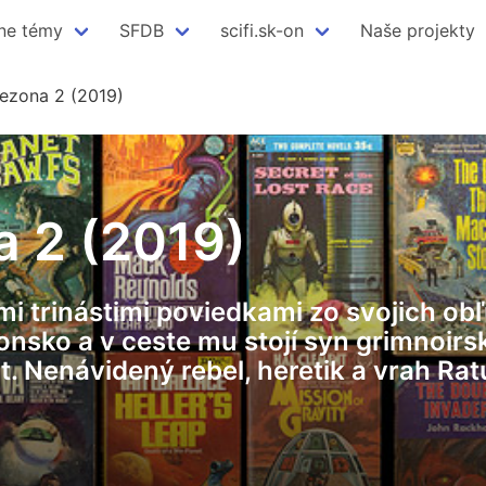
ne témy
SFDB
scifi.sk-on
Naše projekty
ezona 2 (2019)
a 2 (2019)
šími trinástimi poviedkami zo svojich 
nsko a v ceste mu stojí syn grimnoirsk
. Nenávidený rebel, heretik a vrah Rat