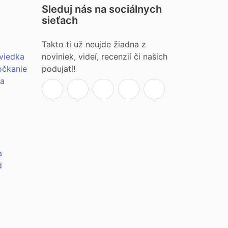
Sleduj nás na sociálnych
sieťach
Takto ti už neujde žiadna z
viedka
noviniek, videí, recenzií či našich
očkanie
podujatí!
ia
a
d