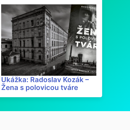
Ukážka: Radoslav Kozák –
Žena s polovicou tváre