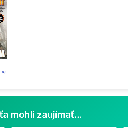
ume
ťa mohli zaujímať...