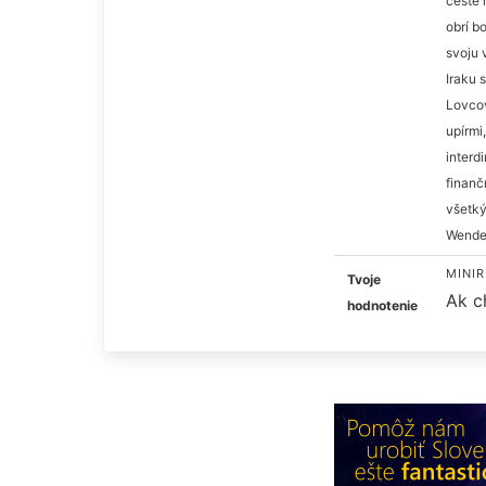
ceste 
obrí b
svoju 
Iraku 
Lovcov
upírmi
interd
finanč
všetký
Wendel
MINIR
Tvoje
Ak c
hodnotenie