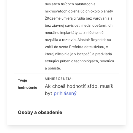
desiatich tisícoch habitatoch a
mikrosvetoch obiehajúcich okolo planéty
Žltozeme umierajú ľudia bez varovania a
bez zjavnej súvislosti medzi obeťami. Ich
neurálne implantáty sa z ničoho nič
rozpália a roztavia. Alastair Reynolds sa
vrátil do sveta Prefekta detektívkou, v
ktorej nikto nie je v bezpečí, a predkladá
strhujúci príbeh o technológiách, revolúcii
a pomste.
MINIRECENZIA:
Tvoje
Ak chceš hodnotiť sfdb, musíš
hodnotenie
byť
prihlásený
Osoby a obsadenie