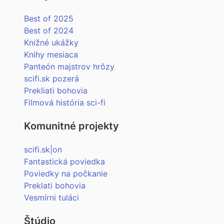
Best of 2025
Best of 2024
Knižné ukážky
Knihy mesiaca
Panteón majstrov hrôzy
scifi.sk pozerá
Prekliati bohovia
Filmová história sci-fi
Komunitné projekty
scifi.sk|on
Fantastická poviedka
Poviedky na počkanie
Preklati bohovia
Vesmírni tuláci
Štúdio