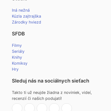
Iná nežná
Kúzla zajtrajška
Zárodky hviezd
SFDB
Filmy
Seriály
Knihy
Komiksy
Hry
Sleduj nás na sociálnych sieťach
Takto ti už neujde žiadna z noviniek, videí,
recenzií či našich podujatí!