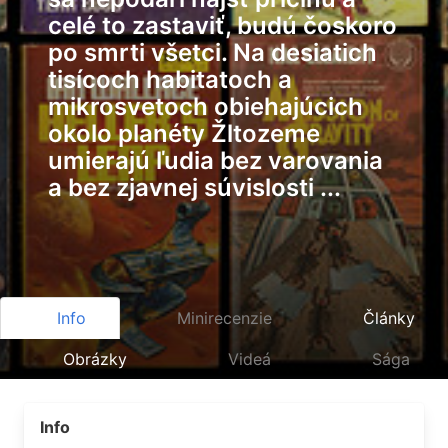
celé to zastaviť, budú čoskoro
po smrti všetci. Na desiatich
tisícoch habitatoch a
mikrosvetoch obiehajúcich
okolo planéty Žltozeme
umierajú ľudia bez varovania
a bez zjavnej súvislosti ...
Info
Minirecenzie
Články
Obrázky
Videá
Sága
Info