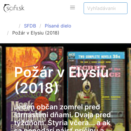
SFDB
Písané dielo
Požár v Elysiu (2018)
Požár v Elysiu
(2018)
Jeden občan zomrel pred
štrnástimi dňami. Dvaja pred
týždňom. Štyria včera... a ak
sa nepodarí nájsť príčinu a