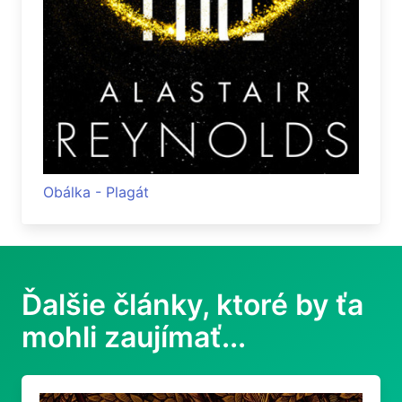
Obálka - Plagát
Ďalšie články, ktoré by ťa
mohli zaujímať...