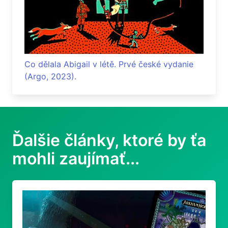
Co dělala Abigail v létě. Prvé české vydanie
(Argo, 2023).
Ďalšie články, ktoré by ťa
mohli zaujímať...