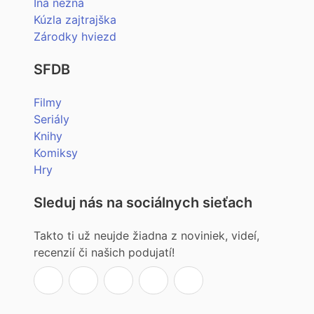
Iná nežná
Kúzla zajtrajška
Zárodky hviezd
SFDB
Filmy
Seriály
Knihy
Komiksy
Hry
Sleduj nás na sociálnych sieťach
Takto ti už neujde žiadna z noviniek, videí,
recenzií či našich podujatí!