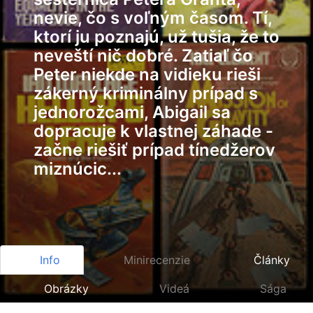
nevie, čo s voľným časom. Tí,
ktorí ju poznajú, už tušia, že to
neveští nič dobré. Zatiaľ čo
Peter niekde na vidieku rieši
zákerný kriminálny prípad s
jednorožcami, Abigail sa
dopracuje k vlastnej záhade -
začne riešiť prípad tínedžerov
miznúcic...
Info
Minirecenzie
Články
Obrázky
Videá
Sága