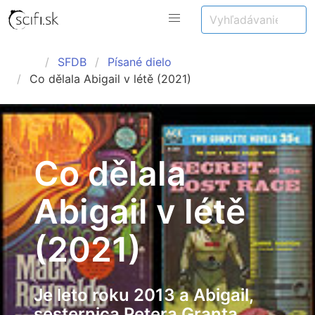
SFDB
Písané dielo
Co dělala Abigail v létě (2021)
Co dělala
Abigail v létě
(2021)
Je leto roku 2013 a Abigail,
sesternica Petera Granta,