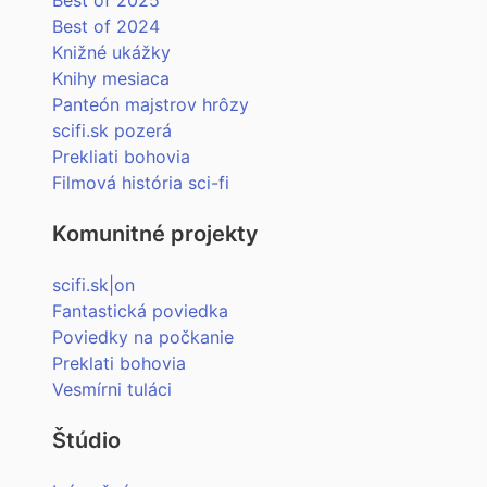
Best of 2025
Best of 2024
Knižné ukážky
Knihy mesiaca
Panteón majstrov hrôzy
scifi.sk pozerá
Prekliati bohovia
Filmová história sci-fi
Komunitné projekty
scifi.sk|on
Fantastická poviedka
Poviedky na počkanie
Preklati bohovia
Vesmírni tuláci
Štúdio