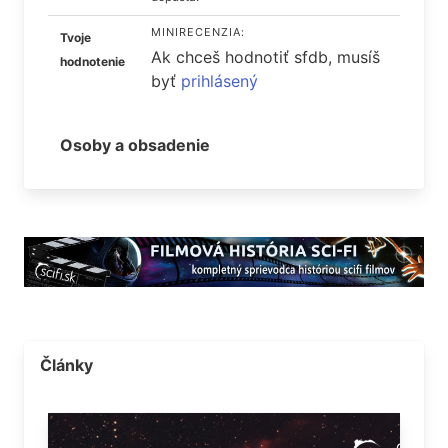
MINIRECENZIA:
Tvoje
Ak chceš hodnotiť sfdb, musíš
hodnotenie
byť
prihlásený
Osoby a obsadenie
Články