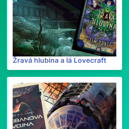
Žravá hlubina a lá Lovecraft