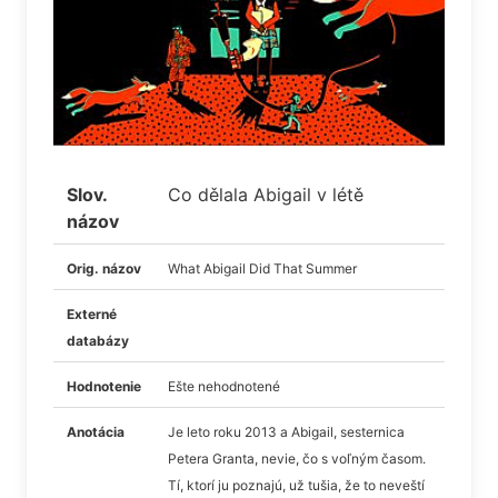
Slov.
Co dělala Abigail v létě
názov
Orig. názov
What Abigail Did That Summer
Externé
databázy
Hodnotenie
Ešte nehodnotené
Anotácia
Je leto roku 2013 a Abigail, sesternica
Petera Granta, nevie, čo s voľným časom.
Tí, ktorí ju poznajú, už tušia, že to neveští