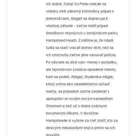
nič dobré. Zatiaľ čo Peter niekde na
vidieku rieši zákerný kriminálny prípad s
jednorožcami, Abigail sa dopracuje k
vlastnej záhade - začne riešiť prípad
tínedžerov miznúcich v londýnskom parku
Hampstead Heath. Zvláštne je, že mladí
ľudia sa stačí vracať domov skôr, než sa
ich zmiznutiu začne plne venovať polícia.
Po návrate sú síce viac-menej v poriadku,
ale tajomstvom zostáva opradené miesto,
kam sa podeli. Abigail, študentka mágie,
ktorú vníma ako neoddeliteľnú súčasť
reality, sa prípadom začne zaoberať v
spolupráci so svojim novým kamarátom
Simonom a tiež už s dobre známymi
hovoriacimi líškami. V divočine
Hampsteade si vytkne za cieľ zistiť, kto za
desivými nekalosťami stojí a prečo sa ich
dopúšťa.