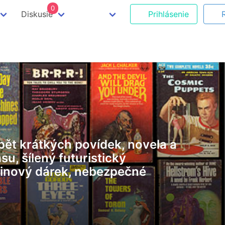
0
Diskusie
Prihlásenie
, pět krátkých povídek, novela a
su, šílený futuristický
eninový dárek, nebezpečné