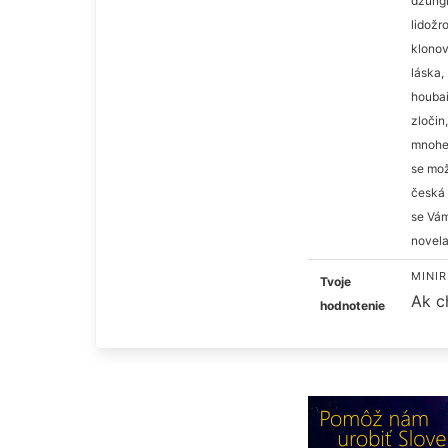
džungl
lidožr
klonov
láska,
houbař
zločin
mnohem
se mož
česká 
se Vám
novela
MINIR
Tvoje
Ak c
hodnotenie