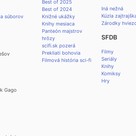
Best of 2025
Iná nežná
Best of 2024
Kúzla zajtrajšk
ia súborov
Knižné ukážky
Zárodky hviez
Knihy mesiaca
Panteón majstrov
SFDB
hrôzy
scifi.sk pozerá
Filmy
Prekliati bohovia
ešov
Seriály
Filmová história sci-fi
Knihy
Komiksy
Hry
šek Gago