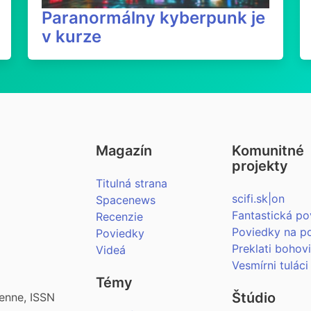
Paranormálny kyberpunk je
v kurze
Magazín
Komunitné
projekty
Titulná strana
scifi.sk|on
Spacenews
Fantastická po
Recenzie
Poviedky na p
Poviedky
Preklati bohov
Videá
Vesmírni tuláci
Témy
Štúdio
enne, ISSN