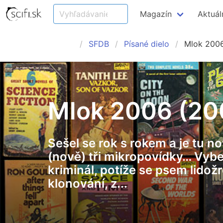
Magazín
Aktuál
SFDB
Písané dielo
Mlok 200
Mlok 2006 (20
Sešel se rok s rokem a je tu no
(nově) tři mikropovídky… Vybere
kriminál, potíže se psem lido
klonování, z...