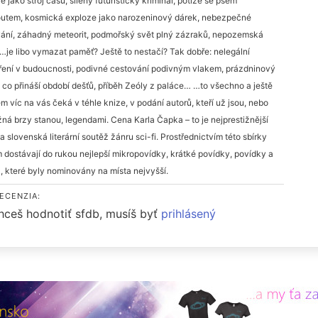
e jako stroj času, šílený futuristický kriminál, potíže se psem
outem, kosmická exploze jako narozeninový dárek, nebezpečné
ání, záhadný meteorit, podmořský svět plný zázraků, nepozemská
 …je libo vymazat paměť? Ještě to nestačí? Tak dobře: nelegální
ení v budoucnosti, podivné cestování podivným vlakem, prázdninový
, co přináší období dešťů, příběh Zeóly z paláce… …to všechno a ještě
 víc na vás čeká v téhle knize, v podání autorů, kteří už jsou, nebo
ná brzy stanou, legendami. Cena Karla Čapka – to je nejprestižnější
a slovenská literární soutěž žánru sci-fi. Prostřednictvím této sbírky
 dostávají do rukou nejlepší mikropovídky, krátké povídky, povídky a
, které byly nominovány na místa nejvyšší.
ECENZIA:
hceš hodnotiť sfdb, musíš byť
prihlásený