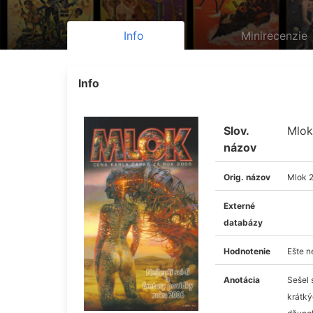
Info
Minirecenzie
Info
Slov.
Mlok
názov
Orig. názov
Mlok 
Externé
databázy
Hodnotenie
Ešte 
Anotácia
Sešel 
krátký