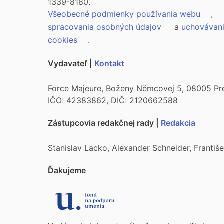
1339-8180.
Všeobecné podmienky používania webu
,
spracovania osobných údajov
a
uchovávan
cookies
.
Vydavateľ |
Kontakt
Force Majeure, Boženy Němcovej 5, 08005 Pr
IČO: 42383862, DIČ: 2120662588
Zástupcovia redakčnej rady |
Redakcia
Stanislav Lacko, Alexander Schneider, Franti
Ďakujeme