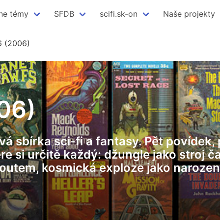
ne témy
SFDB
scifi.sk-on
Naše projekty
6 (2006)
06)
vá sbírka sci-fi a fantasy. Pět povídek
 si určitě každý: džungle jako stroj ča
žroutem, kosmická exploze jako naroz