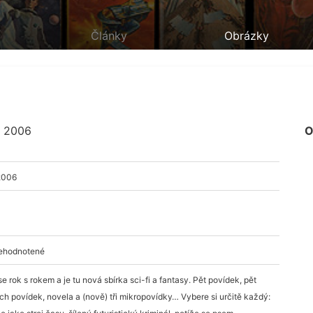
Články
Obrázky
 2006
O
2006
nehodnotené
se rok s rokem a je tu nová sbírka sci-fi a fantasy. Pět povídek, pět
ch povídek, novela a (nově) tři mikropovídky… Vybere si určitě každý: