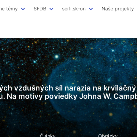
ne témy
SFDB
scifi.sk-on
Naše projekty
ckých vzdušných síl narazia na krvila
. Na motívy poviedky Johna W. Campbel
Články
Obrázky