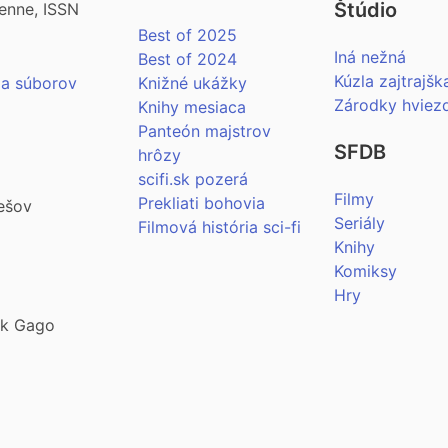
Štúdio
enne, ISSN
Best of 2025
Iná nežná
Best of 2024
Kúzla zajtrajšk
ia súborov
Knižné ukážky
Zárodky hviez
Knihy mesiaca
Panteón majstrov
SFDB
hrôzy
scifi.sk pozerá
Filmy
Prekliati bohovia
ešov
Seriály
Filmová história sci-fi
Knihy
Komiksy
Hry
šek Gago