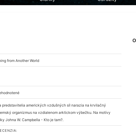
O
ing from Another World
nehodnotené
a predstavitelia amerických vzdušných síl narazia na krvilačný
emský organizmus na vzdialenom arktickom výbežku. Na motívy
ky Johna W. Campbella - Kto je tam?.
ECENZIA: