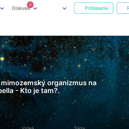
0
Diskusie
Prihlásenie
čný mimozemský organizmus na
la - Kto je tam?.
Videá
Sága