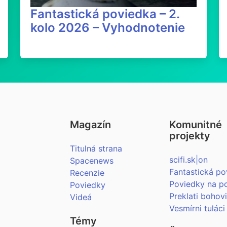
Fantastická poviedka – 2.
kolo 2026 – Vyhodnotenie
Magazín
Komunitné
projekty
Titulná strana
scifi.sk|on
Spacenews
Fantastická po
Recenzie
Poviedky na p
Poviedky
Preklati bohov
Videá
Vesmírni tuláci
Témy