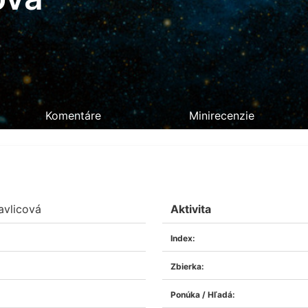
Komentáre
Minirecenzie
avlicová
Aktivita
Index:
Zbierka:
Ponúka / Hľadá: