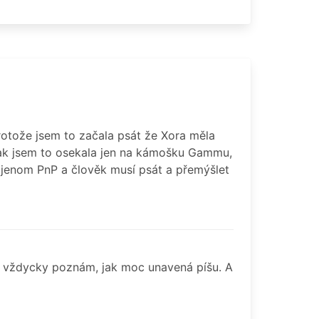
rotože jsem to začala psát že Xora měla
 tak jsem to osekala jen na kámošku Gammu,
e jenom PnP a člověk musí psát a přemýšlet
 vždycky poznám, jak moc unavená píšu. A