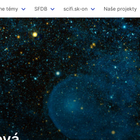
ne témy
SFDB
scifi.sk-on
Naše projekty
ová