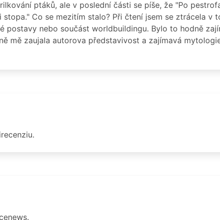
trilkování ptáků, ale v poslední části se píše, že "Po pestr
i stopa." Co se mezitím stalo? Při čtení jsem se ztrácela v
rné postavy nebo součást worldbuildingu. Bylo to hodně zaj
ně mě zaujala autorova představivost a zajímavá mytologie 
irecenziu.
acenews.