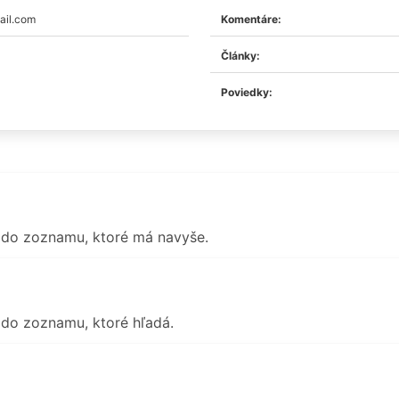
ail.com
Komentáre:
Články:
Poviedky:
o do zoznamu, ktoré má navyše.
o do zoznamu, ktoré hľadá.