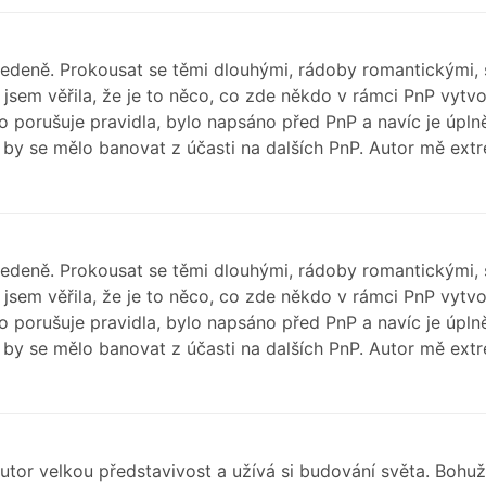
edeně. Prokousat se těmi dlouhými, rádoby romantickými, 
 jsem věřila, že je to něco, co zde někdo v rámci PnP vytv
co porušuje pravidla, bylo napsáno před PnP a navíc je úp
e by se mělo banovat z účasti na dalších PnP. Autor mě ext
edeně. Prokousat se těmi dlouhými, rádoby romantickými, 
 jsem věřila, že je to něco, co zde někdo v rámci PnP vytv
co porušuje pravidla, bylo napsáno před PnP a navíc je úp
e by se mělo banovat z účasti na dalších PnP. Autor mě ext
utor velkou představivost a užívá si budování světa. Bohuže