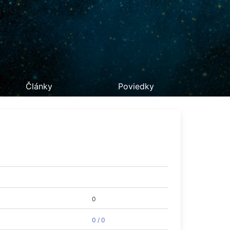
Články
Poviedky
0
0 / 0