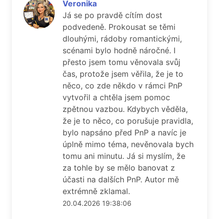
Veronika
Já se po pravdě cítím dost
podvedeně. Prokousat se těmi
dlouhými, rádoby romantickými,
scénami bylo hodně náročné. I
přesto jsem tomu věnovala svůj
čas, protože jsem věřila, že je to
něco, co zde někdo v rámci PnP
vytvořil a chtěla jsem pomoc
zpětnou vazbou. Kdybych věděla,
že je to něco, co porušuje pravidla,
bylo napsáno před PnP a navíc je
úplně mimo téma, nevěnovala bych
tomu ani minutu. Já si myslím, že
za tohle by se mělo banovat z
účasti na dalších PnP. Autor mě
extrémně zklamal.
20.04.2026 19:38:06