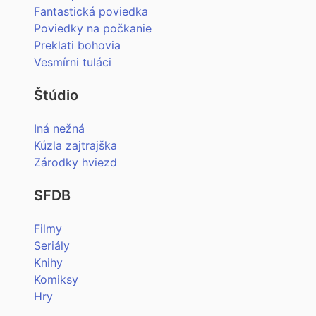
Fantastická poviedka
Poviedky na počkanie
Preklati bohovia
Vesmírni tuláci
Štúdio
Iná nežná
Kúzla zajtrajška
Zárodky hviezd
SFDB
Filmy
Seriály
Knihy
Komiksy
Hry