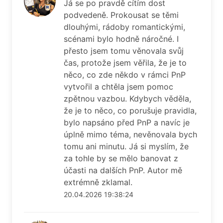
Já se po pravdě cítím dost
podvedeně. Prokousat se těmi
dlouhými, rádoby romantickými,
scénami bylo hodně náročné. I
přesto jsem tomu věnovala svůj
čas, protože jsem věřila, že je to
něco, co zde někdo v rámci PnP
vytvořil a chtěla jsem pomoc
zpětnou vazbou. Kdybych věděla,
že je to něco, co porušuje pravidla,
bylo napsáno před PnP a navíc je
úplně mimo téma, nevěnovala bych
tomu ani minutu. Já si myslím, že
za tohle by se mělo banovat z
účasti na dalších PnP. Autor mě
extrémně zklamal.
20.04.2026 19:38:24