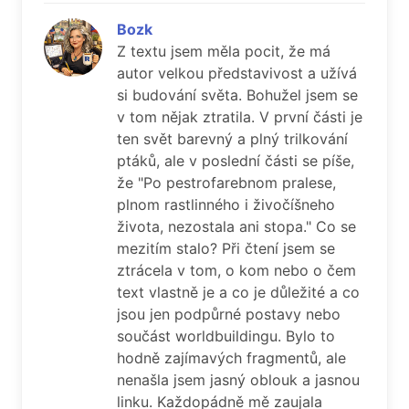
Bozk
Z textu jsem měla pocit, že má
autor velkou představivost a užívá
si budování světa. Bohužel jsem se
v tom nějak ztratila. V první části je
ten svět barevný a plný trilkování
ptáků, ale v poslední části se píše,
že "Po pestrofarebnom pralese,
plnom rastlinného i živočíšneho
života, nezostala ani stopa." Co se
mezitím stalo? Při čtení jsem se
ztrácela v tom, o kom nebo o čem
text vlastně je a co je důležité a co
jsou jen podpůrné postavy nebo
součást worldbuildingu. Bylo to
hodně zajímavých fragmentů, ale
nenašla jsem jasný oblouk a jasnou
linku. Každopádně mě zaujala