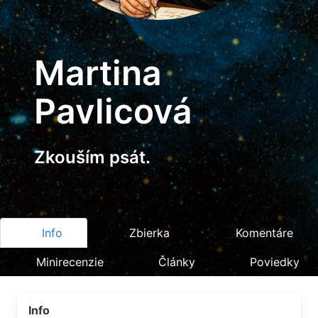
Martina
Pavlicová
Zkouším psát.
Info
Zbierka
Komentáre
Minirecenzie
Články
Poviedky
Info