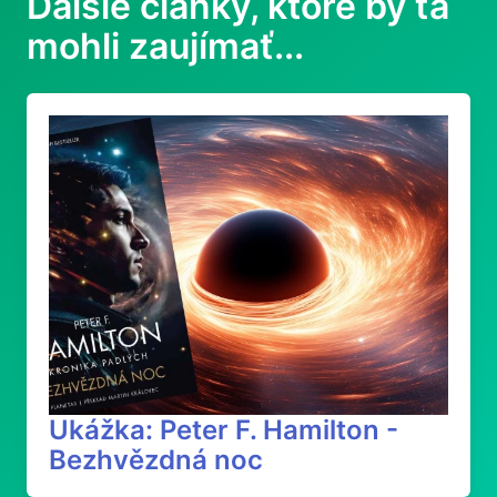
Ďalšie články, ktoré by ťa
mohli zaujímať...
Ukážka: Peter F. Hamilton -
Bezhvězdná noc