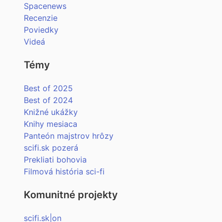
Spacenews
Recenzie
Poviedky
Videá
Témy
Best of 2025
Best of 2024
Knižné ukážky
Knihy mesiaca
Panteón majstrov hrôzy
scifi.sk pozerá
Prekliati bohovia
Filmová história sci-fi
Komunitné projekty
scifi.sk|on