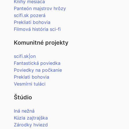
Knihy mesiaca
Panteón majstrov hrôzy
scifi.sk pozerá
Prekliati bohovia
Filmová história sci-fi
Komunitné projekty
scifi.sk|on
Fantastická poviedka
Poviedky na počkanie
Preklati bohovia
Vesmírni tuláci
Štúdio
Iná nežná
Kúzla zajtrajška
Zárodky hviezd