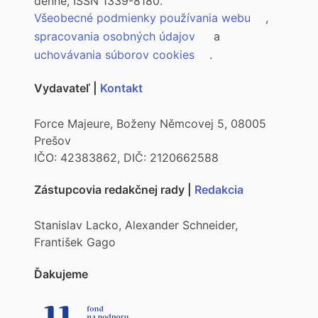
denne, ISSN 1339-8180.
Všeobecné podmienky používania webu
,
spracovania osobných údajov
a
uchovávania súborov cookies
.
Vydavateľ |
Kontakt
Force Majeure, Boženy Němcovej 5, 08005
Prešov
IČO: 42383862, DIČ: 2120662588
Zástupcovia redakčnej rady |
Redakcia
Stanislav Lacko, Alexander Schneider,
František Gago
Ďakujeme