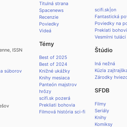
Titulná strana
scifi.sk|on
Spacenews
Fantastická po
Recenzie
Poviedky na p
Poviedky
Preklati bohov
Videá
Vesmírni tuláci
Témy
Štúdio
enne, ISSN
Best of 2025
Iná nežná
Best of 2024
Kúzla zajtrajšk
ia súborov
Knižné ukážky
Zárodky hviez
Knihy mesiaca
Panteón majstrov
SFDB
hrôzy
scifi.sk pozerá
Filmy
Prekliati bohovia
ešov
Seriály
Filmová história sci-fi
Knihy
Komiksy