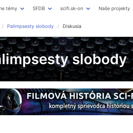
ne témy
SFDB
scifi.sk-on
Naše projekty
Palimpsesty slobody
Diskusia
Palimpsesty slobody