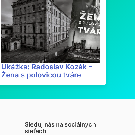
Ukážka: Radoslav Kozák –
Žena s polovicou tváre
Sleduj nás na sociálnych
sieťach