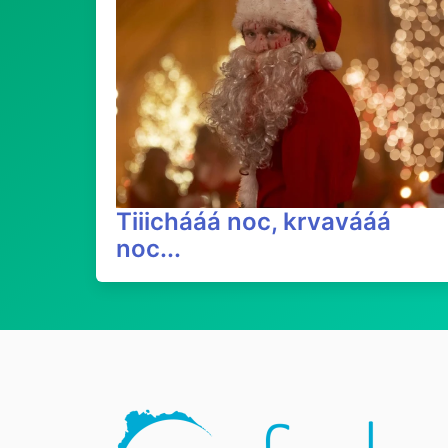
Tiiichááá noc, krvavááá
noc...