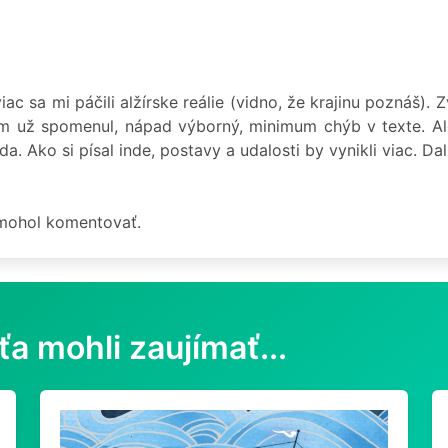
ac sa mi páčili alžírske reálie (vidno, že krajinu poznáš).
m už spomenul, nápad výborný, minimum chýb v texte. Al
. Ako si písal inde, postavy a udalosti by vynikli viac. Dal
 mohol komentovať.
ťa mohli zaujímať...