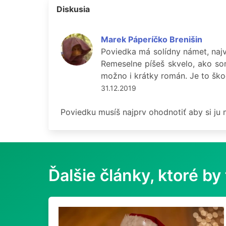
Diskusia
Marek Páperíčko Brenišin
Poviedka má solídny námet, najvi
Remeselne píšeš skvelo, ako so
možno i krátky román. Je to škoda
31.12.2019
Poviedku musíš najprv ohodnotiť aby si ju
Ďalšie články, ktoré by 