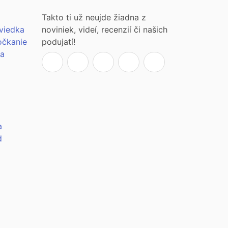
Takto ti už neujde žiadna z
viedka
noviniek, videí, recenzií či našich
očkanie
podujatí!
ia
a
d