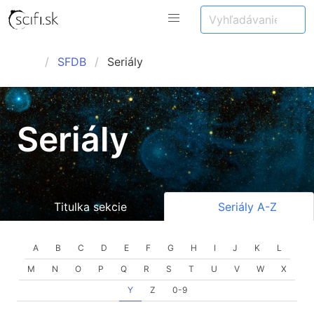
SFDB
Seriály
Seriály
Titulka sekcie
Seriály A-Z
A
B
C
D
E
F
G
H
I
J
K
L
M
N
O
P
Q
R
S
T
U
V
W
X
Y
Z
0-9