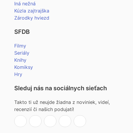
Iná nežná
Kúzla zajtrajška
Zárodky hviezd
SFDB
Filmy
Seriály
Knihy
Komiksy
Hry
Sleduj nás na sociálnych sieťach
Takto ti už neujde žiadna z noviniek, videí,
recenzií či našich podujatí!