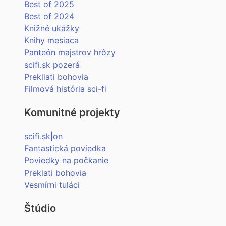
Best of 2025
Best of 2024
Knižné ukážky
Knihy mesiaca
Panteón majstrov hrôzy
scifi.sk pozerá
Prekliati bohovia
Filmová história sci-fi
Komunitné projekty
scifi.sk|on
Fantastická poviedka
Poviedky na počkanie
Preklati bohovia
Vesmírni tuláci
Štúdio