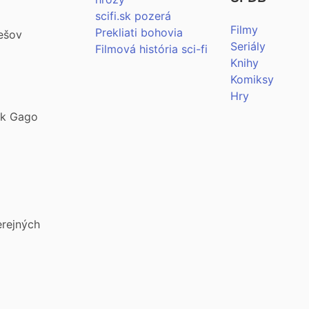
scifi.sk pozerá
Filmy
Prekliati bohovia
ešov
Seriály
Filmová história sci-fi
Knihy
Komiksy
Hry
šek Gago
erejných