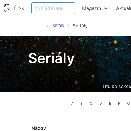
Magazín
Aktuál
SFDB
Seriály
Seriály
Titulka sekci
A
B
C
D
E
F
G
Názov