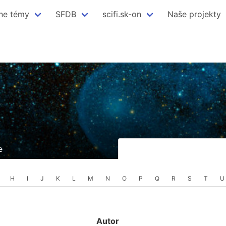
ne témy
SFDB
scifi.sk-on
Naše projekty
e
H
I
J
K
L
M
N
O
P
Q
R
S
T
U
Autor