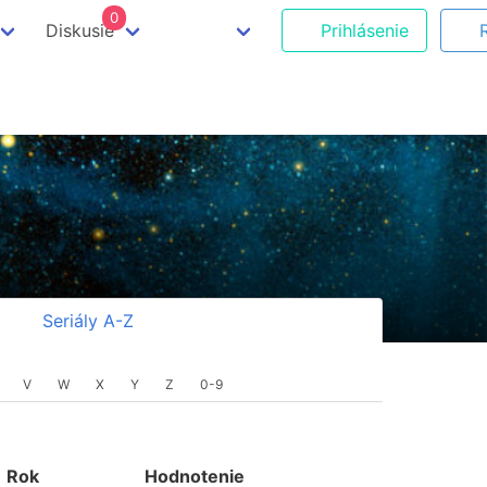
0
Diskusie
Prihlásenie
Seriály A-Z
V
W
X
Y
Z
0-9
Rok
Hodnotenie