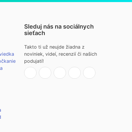
Sleduj nás na sociálnych
sieťach
Takto ti už neujde žiadna z
viedka
noviniek, videí, recenzií či našich
očkanie
podujatí!
ia
a
d