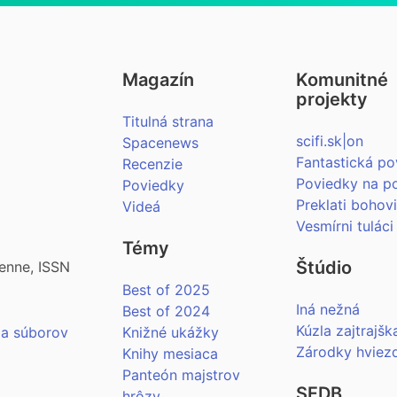
Magazín
Komunitné
projekty
Titulná strana
scifi.sk|on
Spacenews
Fantastická po
Recenzie
Poviedky na p
Poviedky
Preklati bohov
Videá
Vesmírni tuláci
Témy
Štúdio
enne, ISSN
Best of 2025
Iná nežná
Best of 2024
Kúzla zajtrajšk
ia súborov
Knižné ukážky
Zárodky hviez
Knihy mesiaca
Panteón majstrov
SFDB
hrôzy