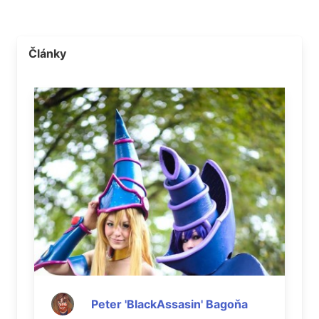
Články
Peter 'BlackAssasin' Bagoňa