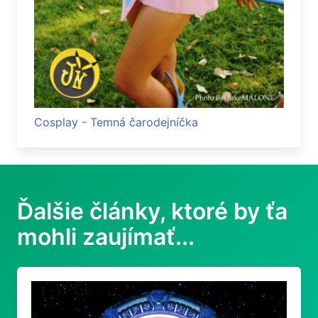
Cosplay - Temná čarodejníčka
Ďalšie články, ktoré by ťa
mohli zaujímať...