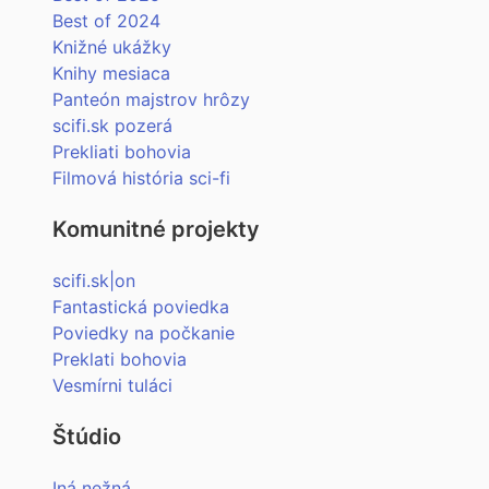
Best of 2024
Knižné ukážky
Knihy mesiaca
Panteón majstrov hrôzy
scifi.sk pozerá
Prekliati bohovia
Filmová história sci-fi
Komunitné projekty
scifi.sk|on
Fantastická poviedka
Poviedky na počkanie
Preklati bohovia
Vesmírni tuláci
Štúdio
Iná nežná