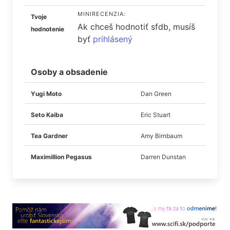
MINIRECENZIA:
Tvoje
Ak chceš hodnotiť sfdb, musíš
hodnotenie
byť
prihlásený
Osoby a obsadenie
Yugi Moto
Dan Green
Seto Kaiba
Eric Stuart
Tea Gardner
Amy Birnbaum
Maximillion Pegasus
Darren Dunstan