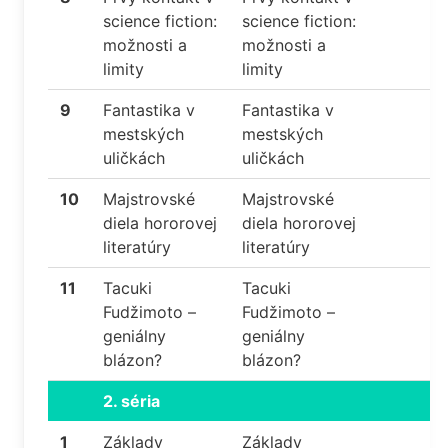
science fiction:
science fiction:
možnosti a
možnosti a
limity
limity
9
Fantastika v
Fantastika v
mestských
mestských
uličkách
uličkách
10
Majstrovské
Majstrovské
diela hororovej
diela hororovej
literatúry
literatúry
11
Tacuki
Tacuki
Fudžimoto –
Fudžimoto –
geniálny
geniálny
blázon?
blázon?
2. séria
1
Základy
Základy