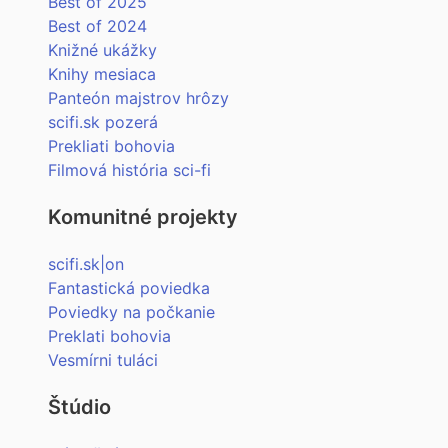
Best of 2025
Best of 2024
Knižné ukážky
Knihy mesiaca
Panteón majstrov hrôzy
scifi.sk pozerá
Prekliati bohovia
Filmová história sci-fi
Komunitné projekty
scifi.sk|on
Fantastická poviedka
Poviedky na počkanie
Preklati bohovia
Vesmírni tuláci
Štúdio