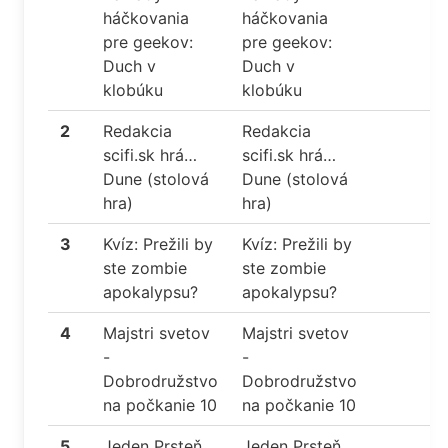
háčkovania
háčkovania
pre geekov:
pre geekov:
Duch v
Duch v
klobúku
klobúku
2
Redakcia
Redakcia
scifi.sk hrá…
scifi.sk hrá…
Dune (stolová
Dune (stolová
hra)
hra)
3
Kvíz: Prežili by
Kvíz: Prežili by
ste zombie
ste zombie
apokalypsu?
apokalypsu?
4
Majstri svetov
Majstri svetov
-
-
Dobrodružstvo
Dobrodružstvo
na počkanie 10
na počkanie 10
5
Jeden Prsteň
Jeden Prsteň