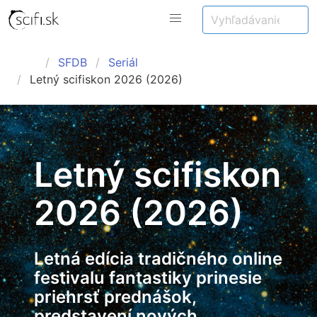
SFDB
Seriál
Letný scifiskon 2026 (2026)
Letný scifiskon
2026 (2026)
Letná edícia tradičného online
festivalu fantastiky prinesie
priehrsť prednášok,
predstavení nových