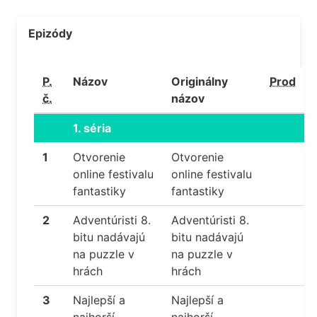
Epizódy
P.
Názov
Originálny
Prod
č.
názov
1. séria
1
Otvorenie
Otvorenie
online festivalu
online festivalu
fantastiky
fantastiky
2
Adventúristi 8.
Adventúristi 8.
bitu nadávajú
bitu nadávajú
na puzzle v
na puzzle v
hrách
hrách
3
Najlepší a
Najlepší a