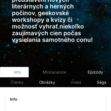
literárnych a herných
počinov, geekovské
workshopy a kvízy či
možnosť vyhrať niekoľko
zaujímavých cien počas
vysielania samotného conu!
Info
Minirecenzie
Epizódy
Články
Obrázky
Videá
Sága
Info