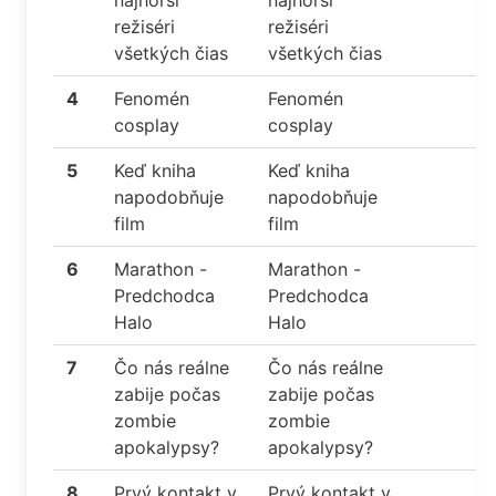
najhorší
najhorší
režiséri
režiséri
všetkých čias
všetkých čias
4
Fenomén
Fenomén
cosplay
cosplay
5
Keď kniha
Keď kniha
napodobňuje
napodobňuje
film
film
6
Marathon -
Marathon -
Predchodca
Predchodca
Halo
Halo
7
Čo nás reálne
Čo nás reálne
zabije počas
zabije počas
zombie
zombie
apokalypsy?
apokalypsy?
8
Prvý kontakt v
Prvý kontakt v