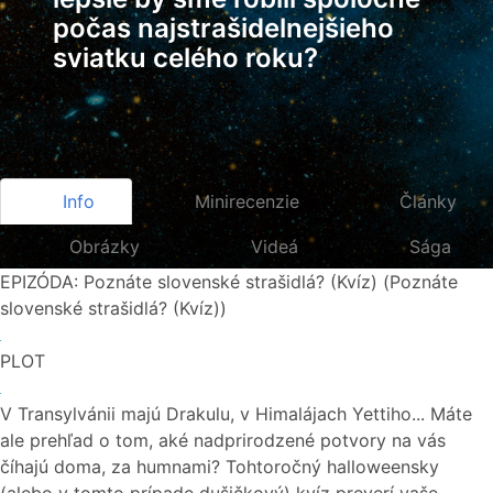
počas najstrašidelnejšieho
sviatku celého roku?
Info
Minirecenzie
Články
Obrázky
Videá
Sága
EPIZÓDA: Poznáte slovenské strašidlá? (Kvíz) (Poznáte
slovenské strašidlá? (Kvíz))
PLOT
V Transylvánii majú Drakulu, v Himalájach Yettiho... Máte
ale prehľad o tom, aké nadprirodzené potvory na vás
číhajú doma, za humnami? Tohtoročný halloweensky