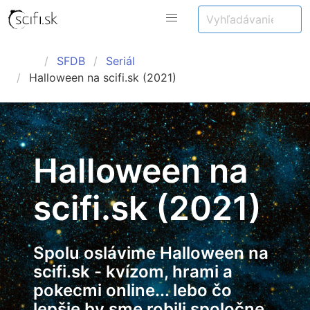
SFDB
Seriál
Halloween na scifi.sk (2021)
Halloween na
scifi.sk (2021)
Spolu oslávime Halloween na
scifi.sk - kvízom, hrami a
pokecmi online... lebo čo
lepšie by sme robili spoločne