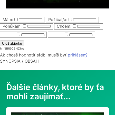
Mám:
Požičal/a:
Ponúkam:
Chcem:
Ulož zbierku
MINIRECENZIA:
Ak chceš hodnotiť sfdb, musíš byť
prihlásený
SYNOPSIA / OBSAH
Ďalšie články, ktoré by ťa
mohli zaujímať...