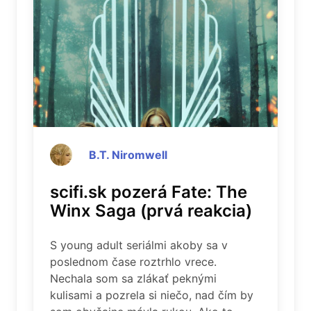
B.T. Niromwell
scifi.sk pozerá Fate: The
Winx Saga (prvá reakcia)
S young adult seriálmi akoby sa v
poslednom čase roztrhlo vrece.
Nechala som sa zlákať peknými
kulisami a pozrela si niečo, nad čím by