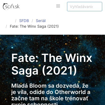
SFDB
Seriál
Fate: The Winx Saga (2021)
Fate: The Winx
Saga (2021)
Mladá Bloom sa dozvedá, že
je víla, odíde do Otherworld a
začne tam na škole trénovať
svoje schopnosti.