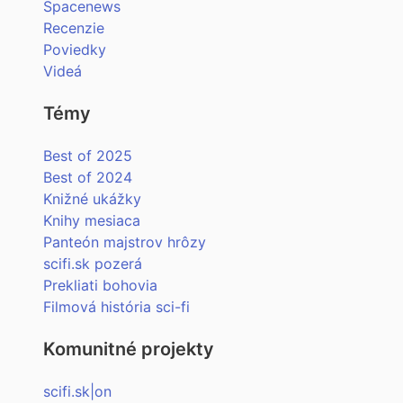
Spacenews
Recenzie
Poviedky
Videá
Témy
Best of 2025
Best of 2024
Knižné ukážky
Knihy mesiaca
Panteón majstrov hrôzy
scifi.sk pozerá
Prekliati bohovia
Filmová história sci-fi
Komunitné projekty
scifi.sk|on