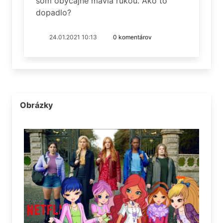
som obyčajne mávla rukou. Ako to
dopadlo?
24.01.2021 10:13
0 komentárov
Obrázky