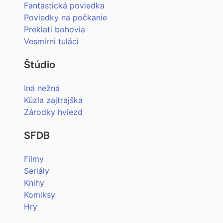
Fantastická poviedka
Poviedky na počkanie
Preklati bohovia
Vesmírni tuláci
Štúdio
Iná nežná
Kúzla zajtrajška
Zárodky hviezd
SFDB
Filmy
Seriály
Knihy
Komiksy
Hry