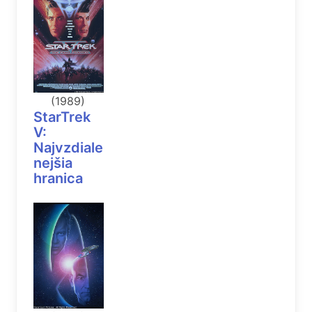
(1989)
StarTrek
V:
Najvzdiale
nejšia
hranica