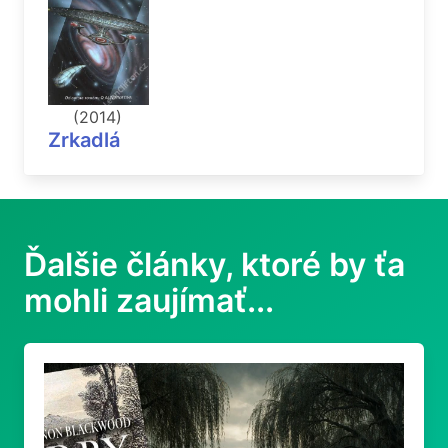
(2014)
Zrkadlá
Ďalšie články, ktoré by ťa
mohli zaujímať...