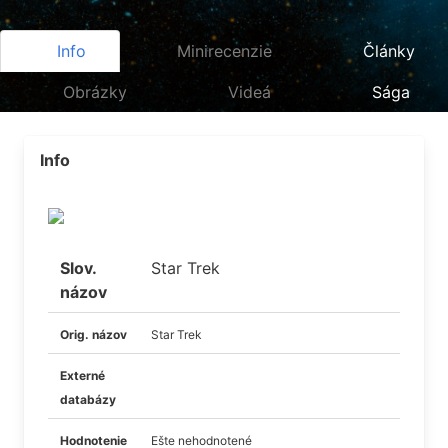
Info
Minirecenzie
Články
Obrázky
Videá
Sága
Info
Slov.
Star Trek
názov
Orig. názov
Star Trek
Externé
databázy
Hodnotenie
Ešte nehodnotené