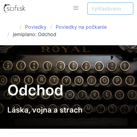
Poviedky
Poviedky na počkanie
jemiplano: Odchod
Odchod
Láska, vojna a strach