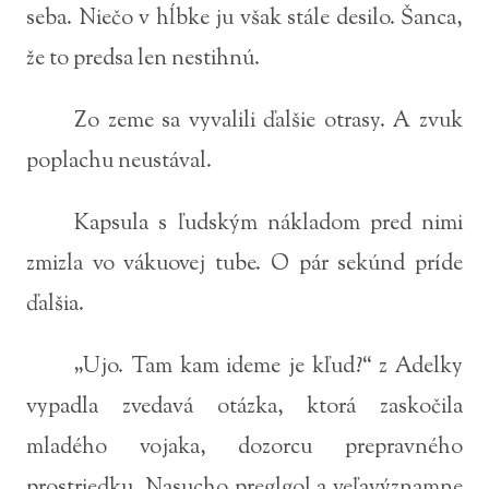
seba. Niečo v hĺbke ju však stále desilo. Šanca,
že to predsa len nestihnú.
Zo zeme sa vyvalili ďalšie otrasy. A zvuk
poplachu neustával.
Kapsula s ľudským nákladom pred nimi
zmizla vo vákuovej tube. O pár sekúnd príde
ďalšia.
„Ujo. Tam kam ideme je kľud?“ z Adelky
vypadla zvedavá otázka, ktorá zaskočila
mladého vojaka, dozorcu prepravného
prostriedku. Nasucho preglgol a veľavýznamne