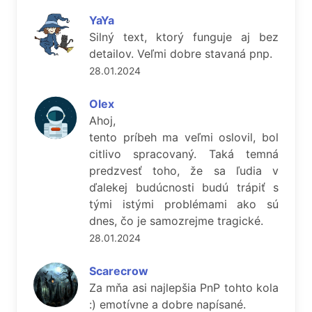
YaYa
Silný text, ktorý funguje aj bez
detailov. Veľmi dobre stavaná pnp.
28.01.2024
Olex
Ahoj,
tento príbeh ma veľmi oslovil, bol
citlivo spracovaný. Taká temná
predzvesť toho, že sa ľudia v
ďalekej budúcnosti budú trápiť s
tými istými problémami ako sú
dnes, čo je samozrejme tragické.
28.01.2024
Scarecrow
Za mňa asi najlepšia PnP tohto kola
:) emotívne a dobre napísané.