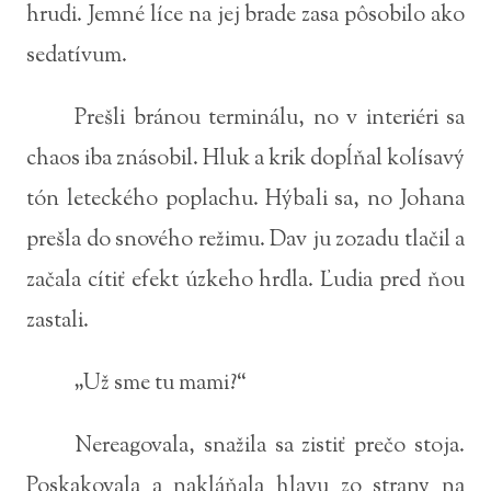
hrudi. Jemné líce na jej brade zasa pôsobilo ako
sedatívum.
Prešli bránou terminálu, no v interiéri sa
chaos iba znásobil. Hluk a krik dopĺňal kolísavý
tón leteckého poplachu. Hýbali sa, no Johana
prešla do snového režimu. Dav ju zozadu tlačil a
začala cítiť efekt úzkeho hrdla. Ľudia pred ňou
zastali.
„Už sme tu mami?“
Nereagovala, snažila sa zistiť prečo stoja.
Poskakovala a nakláňala hlavu zo strany na