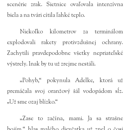
scenérie zrak. Sietnice ovaľovala intenzívna
biela a na tvári cítila ľahké teplo.
Niekoľko kilometrov za terminálom
explodovali rakety protivzdušnej ochrany.
Zachytili pravdepodobne všetky nepriateľské
výstrely. Inak by tu už zrejme nestáli.
„Pohyb,“ pokynula Adelke, ktorá už
premáčala svoj oranžový šál vodopádom sĺz.
„Už sme ozaj blízko.“
„Zase to začína, mami. Ja sa strašne
bojím,“ hlas malého dievčatka už znel o čosi