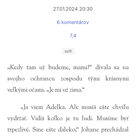
27.01.2024 20:30
6 komentárov
7,4
scifi
„Kedy tam už budeme, mami?“ dívala sa na
svojho ochrancu zospodu tými krásnymi
veľkými očami. „Je mi už zima.“
„Ja viem Adelka. Ale musíš ešte chvíľu
vydržať. Vidíš koľko je tu ľudí. Musíme byť
trpezlivé. Sme ešte ďaleko,“ Johane prechádzal