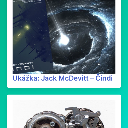
Ukážka: Jack McDevitt – Čindi