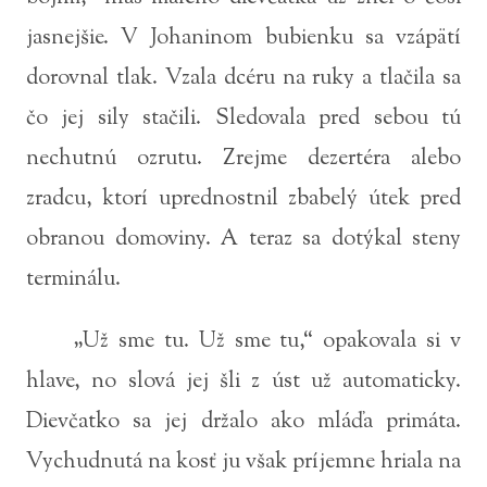
jasnejšie. V Johaninom bubienku sa vzápätí
dorovnal tlak. Vzala dcéru na ruky a tlačila sa
čo jej sily stačili. Sledovala pred sebou tú
nechutnú ozrutu. Zrejme dezertéra alebo
zradcu, ktorí uprednostnil zbabelý útek pred
obranou domoviny. A teraz sa dotýkal steny
terminálu.
„Už sme tu. Už sme tu,“ opakovala si v
hlave, no slová jej šli z úst už automaticky.
Dievčatko sa jej držalo ako mláďa primáta.
Vychudnutá na kosť ju však príjemne hriala na