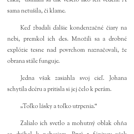
čaká,“ usmiala sa tak veselo ako len vedela. A
sama netušila, či klame.
Keď zbadali ďalšie kondenzačné čiary na
nebi, premkol ich des. Množili sa a drobné
explózie tesne nad povrchom naznačovali, že
obrana stále funguje.
Jedna však zasiahla svoj cieľ. Johana
schytila dcéru a pritisla si jej čelo k perám.
„Toľko lásky a toľko utrpenia.“
Zalialo ich svetlo a mohutný oblak ohňa