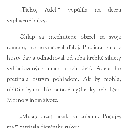
„Ticho, Adel!“ vypúlila na dcéru
vyplašené buľvy.
Chlap sa znechutene obzrel za svoje
rameno, no pokračoval ďalej. Predieral sa cez
hustý dav a odhadzoval od seba krehké siluety
vyhladovaných mám a ich detí. Adela ho
pretínala ostrým pohľadom. Ak by mohla,
ublížila by mu. No na také myšlienky nebol čas.
Možno v inom živote.
„Musíš držať jazyk za zubami. Počuješ
ma?“ zatriasla dievčatku rukou.