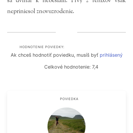
sa dvíhal k nebesiam. Prvý z fénixov však
nepriniesol znovuzrodenie.
HODNOTENIE POVIEDKY:
Ak chceš hodnotiť poviedku, musíš byť
prihlásený
Celkové hodnotenie: 7,4
POVIEDKA