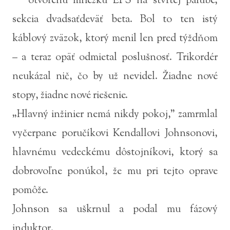
otvorenú mriežku EPS na štvrtej palube,
sekcia dvadsaťdeväť beta. Bol to ten istý
káblový zväzok, ktorý menil len pred týždňom
– a teraz opäť odmietal poslušnosť. Trikordér
neukázal nič, čo by už nevidel. Žiadne nové
stopy, žiadne nové riešenie.
„Hlavný inžinier nemá nikdy pokoj,” zamrmlal
vyčerpane poručíkovi Kendallovi Johnsonovi,
hlavnému vedeckému dôstojníkovi, ktorý sa
dobrovoľne ponúkol, že mu pri tejto oprave
pomôže.
Johnson sa uškrnul a podal mu fázový
induktor.