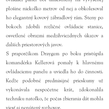
ovládací panel bol umiestnený na vyvýšenej
plošine niekoľko metrov od nej a obkolesoval
ho elegantný kovový zábradlový rám. Steny po
bokoch zdobili rozličné ovládacie stanice,
osvetlené obrazmi medzihviezdnych úkazov a
ďalších priestorových javov.
S praporčíkom Draygem po boku pristúpila
komandérka Kellerová pomaly k hlavnému
ovládaciemu panelu a uviedla ho do činnosti.
Keďže podobné predmisijné prieskumy už
vykonávala nespočetne krát, zdokonalila
techniku natoľko, že počas zbierania dát mohla
viesť aj nenútený rozhovor.