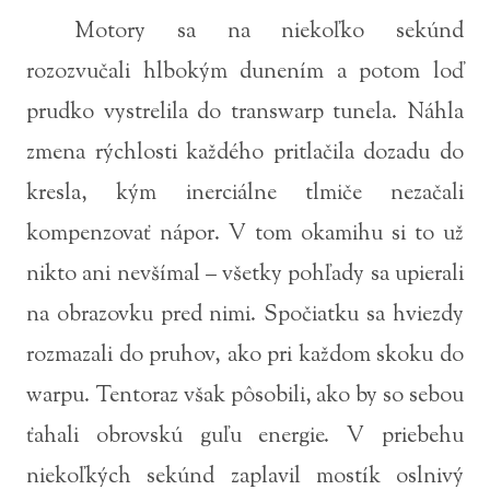
Motory sa na niekoľko sekúnd
rozozvučali hlbokým dunením a potom loď
prudko vystrelila do transwarp tunela. Náhla
zmena rýchlosti každého pritlačila dozadu do
kresla, kým inerciálne tlmiče nezačali
kompenzovať nápor. V tom okamihu si to už
nikto ani nevšímal – všetky pohľady sa upierali
na obrazovku pred nimi. Spočiatku sa hviezdy
rozmazali do pruhov, ako pri každom skoku do
warpu. Tentoraz však pôsobili, ako by so sebou
ťahali obrovskú guľu energie. V priebehu
niekoľkých sekúnd zaplavil mostík oslnivý