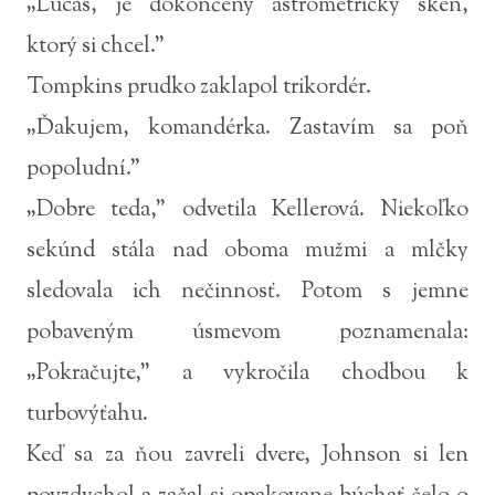
„Lucas, je dokončený astrometrický sken,
ktorý si chcel.”
Tompkins prudko zaklapol trikordér.
„Ďakujem, komandérka. Zastavím sa poň
popoludní.”
„Dobre teda,” odvetila Kellerová. Niekoľko
sekúnd stála nad oboma mužmi a mlčky
sledovala ich nečinnosť. Potom s jemne
pobaveným úsmevom poznamenala:
„Pokračujte,” a vykročila chodbou k
turbovýťahu.
Keď sa za ňou zavreli dvere, Johnson si len