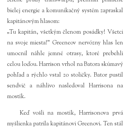
zelené prúdy transwarpu, prehnali pramene
bielej energie a komunikačný systém zapraskal
kapitánovým hlasom:
„Tu kapitán, všetkým členom posádky! Všetci
na svoje miesta!” Greeneov nervózny hlas len
umocnil náhle jemné otrasy, ktoré prebehli
celou loďou. Harrison vrhol na Batora skúmavý
pohľad a rýchlo vstal zo stoličky. Bator pustil
sendvič a náhlivo nasledoval Harrisona na
mostík.
Keď vošli na mostík, Harrisonova prvá
myšlienka patrila kapitánovi Greenovi. Ten stál