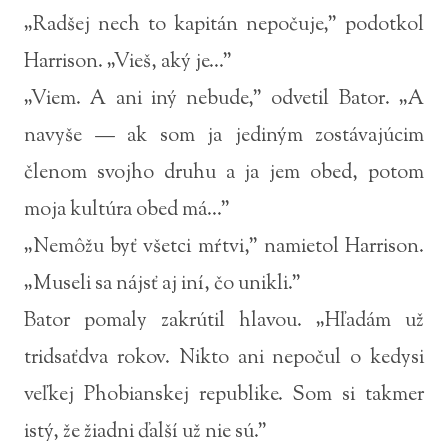
„Radšej nech to kapitán nepočuje,” podotkol
Harrison. „Vieš, aký je...”
„Viem. A ani iný nebude,” odvetil Bator. „A
navyše — ak som ja jediným zostávajúcim
členom svojho druhu a ja jem obed, potom
moja kultúra obed má...”
„Nemôžu byť všetci mŕtvi,” namietol Harrison.
„Museli sa nájsť aj iní, čo unikli.”
Bator pomaly zakrútil hlavou. „Hľadám už
tridsaťdva rokov. Nikto ani nepočul o kedysi
veľkej Phobianskej republike. Som si takmer
istý, že žiadni ďalší už nie sú.”