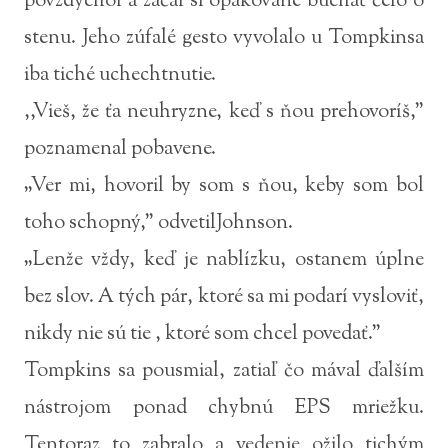
povzdychol a začal si opakovane búchať čelo o
stenu. Jeho zúfalé gesto vyvolalo u Tompkinsa
iba tiché uchechtnutie.
,,Vieš, že ťa neuhryzne, keď s ňou prehovoríš,”
poznamenal pobavene.
„Ver mi, hovoril by som s ňou, keby som bol
toho schopný,” odvetilJohnson.
„Lenže vždy, keď je nablízku, ostanem úplne
bez slov. A tých pár, ktoré sa mi podarí vysloviť,
nikdy nie sú tie , ktoré som chcel povedať.”
Tompkins sa pousmial, zatiaľ čo mával ďalším
nástrojom ponad chybnú EPS mriežku.
Tentoraz to zabralo a vedenie ožilo tichým