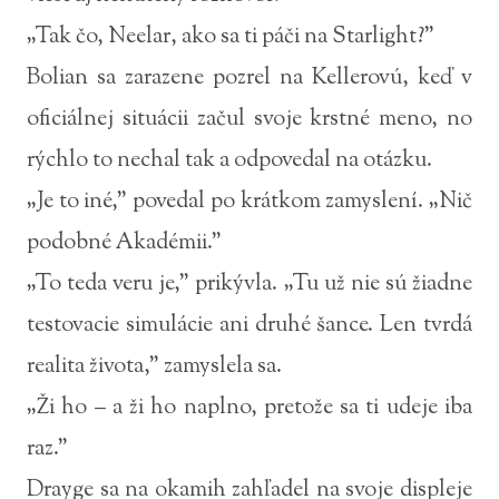
„Tak čo, Neelar, ako sa ti páči na Starlight?”
Bolian sa zarazene pozrel na Kellerovú, keď v
oficiálnej situácii začul svoje krstné meno, no
rýchlo to nechal tak a odpovedal na otázku.
„Je to iné,” povedal po krátkom zamyslení. „Nič
podobné Akadémii.”
„To teda veru je,” prikývla. „Tu už nie sú žiadne
testovacie simulácie ani druhé šance. Len tvrdá
realita života,” zamyslela sa.
„Ži ho – a ži ho naplno, pretože sa ti udeje iba
raz.”
Drayge sa na okamih zahľadel na svoje displeje