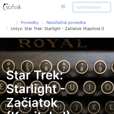
Poviedky
Nesúťažná poviedka
Untyx: Star Trek: Starlight - Začiatok (Kapitola I)
Star Trek:
Starlight -
Začiatok