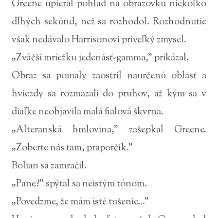
Greene upieral pohľad na obrazovku niekoľko
dlhých sekúnd, než sa rozhodol. Rozhodnutie
však nedávalo Harrisonovi priveľký zmysel.
„Zväčši mriežku jedenásť-gamma,” prikázal.
Obraz sa pomaly zaostril naurčenú oblasť a
hviezdy sa rozmazali do pruhov, až kým sa v
diaľke neobjavila malá fialová škvrna.
„Alteranská hmlovina,” zašepkal Greene.
„Zoberte nás tam, praporčík.”
Bolian sa zamračil.
„Pane?” spýtal sa neistým tónom.
„Povedzme, že mám isté tušenie...”