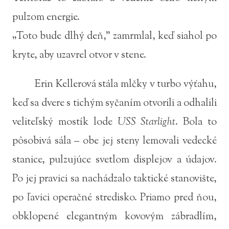
pulzom energie.
„Toto bude dlhý deň,” zamrmlal, keď siahol po
kryte, aby uzavrel otvor v stene.
Erin Kellerová stála mlčky v turbo výťahu,
keď sa dvere s tichým syčaním otvorili a odhalili
veliteľský mostík lode
USS
Starlight
. Bola to
pôsobivá sála – obe jej steny lemovali vedecké
stanice, pulzujúce svetlom displejov a údajov.
Po jej pravici sa nachádzalo taktické stanovište,
po ľavici operačné stredisko. Priamo pred ňou,
obklopené elegantným kovovým zábradlím,