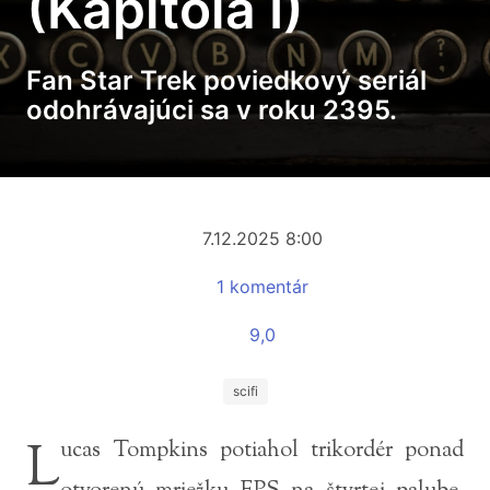
(Kapitola I)
Fan Star Trek poviedkový seriál
odohrávajúci sa v roku 2395.
7.12.2025 8:00
1 komentár
9,0
scifi
L
ucas Tompkins potiahol trikordér ponad