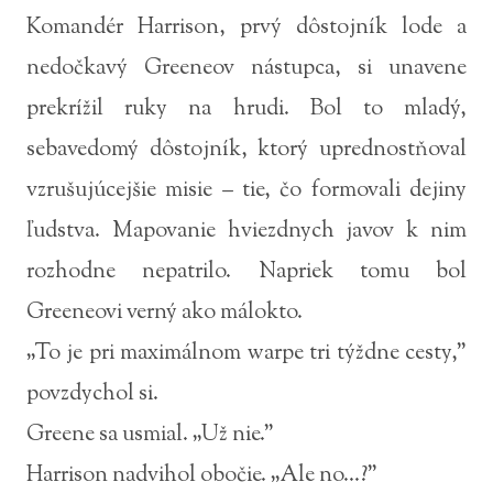
Komandér Harrison, prvý dôstojník lode a
nedočkavý Greeneov nástupca, si unavene
prekrížil ruky na hrudi. Bol to mladý,
sebavedomý dôstojník, ktorý uprednostňoval
vzrušujúcejšie misie – tie, čo formovali dejiny
ľudstva. Mapovanie hviezdnych javov k nim
rozhodne nepatrilo. Napriek tomu bol
Greeneovi verný ako málokto.
„To je pri maximálnom warpe tri týždne cesty,”
povzdychol si.
Greene sa usmial. „Už nie.”
Harrison nadvihol obočie. „Ale no...?”