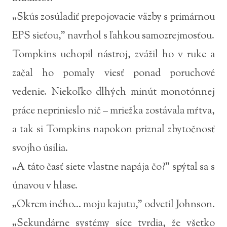
„Skús zosúladiť prepojovacie väzby s primárnou
EPS sieťou,” navrhol s ľahkou samozrejmosťou.
Tompkins uchopil nástroj, zvážil ho v ruke a
začal ho pomaly viesť ponad poruchové
vedenie. Niekoľko dlhých minút monotónnej
práce neprinieslo nič – mriežka zostávala mŕtva,
a tak si Tompkins napokon priznal zbytočnosť
svojho úsilia.
„A táto časť siete vlastne napája čo?” spýtal sa s
únavou v hlase.
„Okrem iného... moju kajutu,” odvetil Johnson.
„Sekundárne systémy síce tvrdia, že všetko