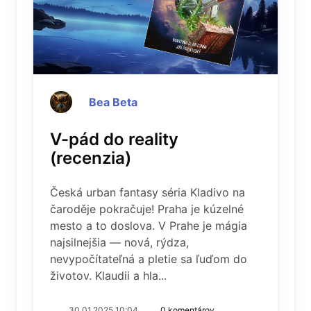
Bea Beta
V-pád do reality
(recenzia)
Česká urban fantasy séria Kladivo na
čaroděje pokračuje! Praha je kúzelné
mesto a to doslova. V Prahe je mágia
najsilnejšia — nová, rýdza,
nevypočítateľná a pletie sa ľuďom do
životov. Klaudii a hla...
30.01.2025 10:04
0 komentárov