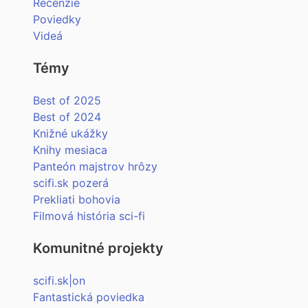
Recenzie
Poviedky
Videá
Témy
Best of 2025
Best of 2024
Knižné ukážky
Knihy mesiaca
Panteón majstrov hrôzy
scifi.sk pozerá
Prekliati bohovia
Filmová história sci-fi
Komunitné projekty
scifi.sk|on
Fantastická poviedka