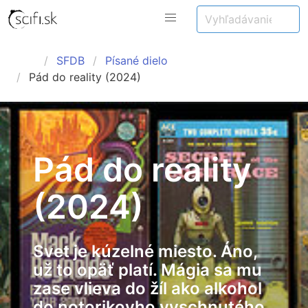
SFDB
Písané dielo
Pád do reality (2024)
Pád do reality
(2024)
Svet je kúzelné miesto. Áno,
už to opäť platí. Mágia sa mu
zase vlieva do žíl ako alkohol
do notorikovho vyschnutého