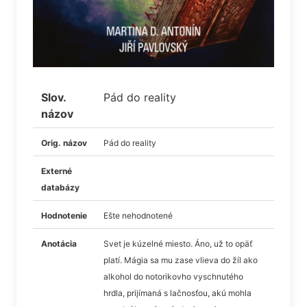
Slov.
Pád do reality
názov
Orig. názov
Pád do reality
Externé
databázy
Hodnotenie
Ešte nehodnotené
Anotácia
Svet je kúzelné miesto. Áno, už to opäť
platí. Mágia sa mu zase vlieva do žíl ako
alkohol do notorikovho vyschnutého
hrdla, prijímaná s lačnosťou, akú mohla