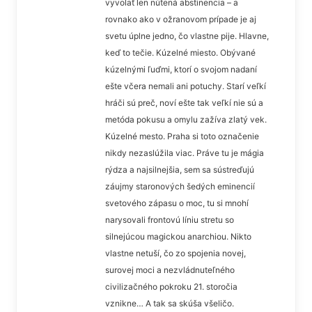
vyvolať len nútená abstinencia – a
rovnako ako v ožranovom prípade je aj
svetu úplne jedno, čo vlastne pije. Hlavne,
keď to tečie. Kúzelné miesto. Obývané
kúzelnými ľuďmi, ktorí o svojom nadaní
ešte včera nemali ani potuchy. Starí veľkí
hráči sú preč, noví ešte tak veľkí nie sú a
metóda pokusu a omylu zažíva zlatý vek.
Kúzelné mesto. Praha si toto označenie
nikdy nezaslúžila viac. Práve tu je mágia
rýdza a najsilnejšia, sem sa sústreďujú
záujmy staronových šedých eminencií
svetového zápasu o moc, tu si mnohí
narysovali frontovú líniu stretu so
silnejúcou magickou anarchiou. Nikto
vlastne netuší, čo zo spojenia novej,
surovej moci a nezvládnuteľného
civilizačného pokroku 21. storočia
vznikne… A tak sa skúša všeličo.