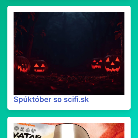
Spúktóber so scifi.sk