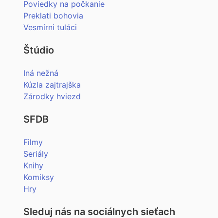
Poviedky na počkanie
Preklati bohovia
Vesmírni tuláci
Štúdio
Iná nežná
Kúzla zajtrajška
Zárodky hviezd
SFDB
Filmy
Seriály
Knihy
Komiksy
Hry
Sleduj nás na sociálnych sieťach