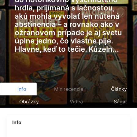
hrdla, prijímaná s lačnosťou,
akú mohla vyvolať len nútená
abstinencia – a rovnako ako v
ožranovom prípade je aj svetu
úplne jedno, čo vlastne pije.
Hlavne, keď to tečie. Kúzeln...
Info
Minirecenzie
Články
Obrázky
Videá
Sága
Info