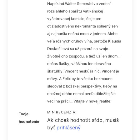
Napríklad Walter Semerád vo vedení
rozsiahleho aparátu Vatikánskej
vyšetrovacej komisie, čo je pre
ctižiadostivého nekromanta splnený sen
aj najhoršia nočná mora v jednom. Alebo
veľa rôznych druhov vína, pretože Klaudia
Doskočilová sa už pozerá na svoje
životné dno zospodu, a tiež už len dnom...
občas flašky, väčšinou len deravého
škatuľky. Vincent neskúša nič. Vincent je
mŕtvy. A Felix by to všetko bezmocne
sledoval z božskej perspektívy, keby na
obežnej dráhe nemal oveľa dôležitejšie
veci na práci... Vitajte v novej realite.
MINIRECENZIA:
Tvoje
Ak chceš hodnotiť sfdb, musíš
hodnotenie
byť
prihlásený