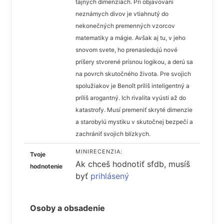
tajných dimenziách. Pri objavovaní
neznámych divov je vtiahnutý do
nekonečných premenných vzorcov
matematiky a mágie. Avšak aj tu, v jeho
snovom svete, ho prenasledujú nové
príšery stvorené prísnou logikou, a derú sa
na povrch skutočného života. Pre svojich
spolužiakov je Benoît príliš inteligentný a
príliš arogantný. Ich rivalita vyústi až do
katastrofy. Musí premeniť skryté dimenzie
a starobylú mystiku v skutočnej bezpečí a
zachrániť svojich blízkych.
MINIRECENZIA:
Tvoje
Ak chceš hodnotiť sfdb, musíš
hodnotenie
byť
prihlásený
Osoby a obsadenie