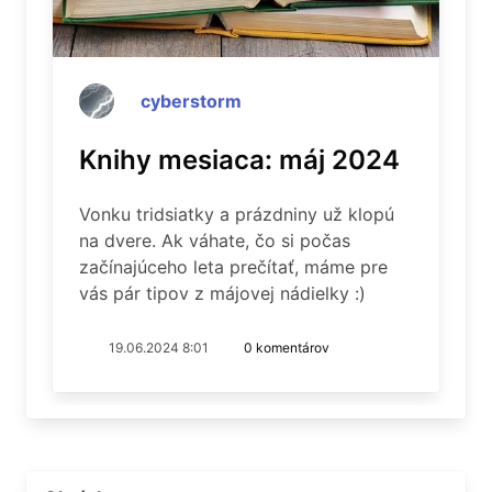
cyberstorm
Knihy mesiaca: máj 2024
Vonku tridsiatky a prázdniny už klopú
na dvere. Ak váhate, čo si počas
začínajúceho leta prečítať, máme pre
vás pár tipov z májovej nádielky :)
19.06.2024 8:01
0 komentárov