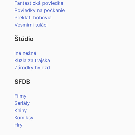
Fantastická poviedka
Poviedky na počkanie
Preklati bohovia
Vesmírni tuláci
Štúdio
Iná nežná
Kúzla zajtrajška
Zárodky hviezd
SFDB
Filmy
Seriály
Knihy
Komiksy
Hry