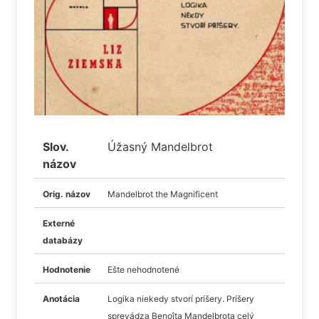
Slov.
Úžasný Mandelbrot
názov
Orig. názov
Mandelbrot the Magnificent
Externé
databázy
Hodnotenie
Ešte nehodnotené
Anotácia
Logika niekedy stvorí príšery. Príšery
sprevádza Benoîta Mandelbrota celý