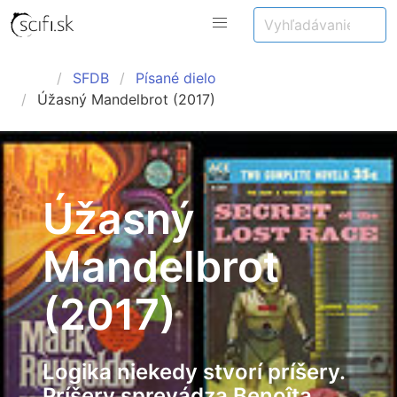
SFDB
Písané dielo
Úžasný Mandelbrot (2017)
Úžasný
Mandelbrot
(2017)
Logika niekedy stvorí príšery.
Príšery sprevádza Benoîta