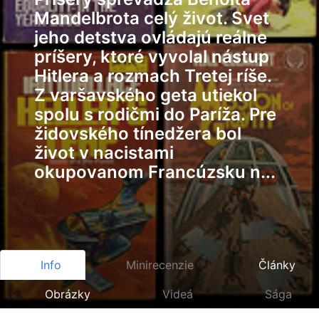
Mandelbrota celý život. Svet
jeho detstva ovládajú reálne
príšery, ktoré vyvolal nástup
Hitlera a rozmach Tretej ríše.
Z varšavského geta utiekol
spolu s rodičmi do Paríža. Pre
židovského tínedžera bol
život v nacistami
okupovanom Francúzsku n...
Info
Minirecenzie
Články
Obrázky
Videá
Sága