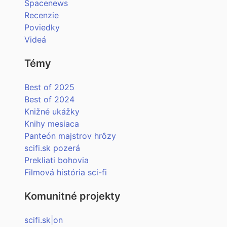
Spacenews
Recenzie
Poviedky
Videá
Témy
Best of 2025
Best of 2024
Knižné ukážky
Knihy mesiaca
Panteón majstrov hrôzy
scifi.sk pozerá
Prekliati bohovia
Filmová história sci-fi
Komunitné projekty
scifi.sk|on