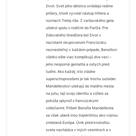
život. Svet jeho detstva ovládajú reálne
príšery, ktoré vyvolal nástup Hitlera a
rozmach Tretej ríše. Z varšavského geta
utiekol spolu s rodičmi do Paríža. Pre
židovského tínedžera bol život v
nacistami okupovanom Francúzsku
neznesiteľný v každom prípade, Benoîtovi
všetko ešte viac komplikujú dve veci –
jeho nesporná genialita a ostych pred
ľuďmi. Ako každý, kto vládne
superschopnosťami je tak trochu outsider.
Mandelbrotovi utekajú do malého mesta
na juhu, tají svoju identitu a zúfalo sa
pokúša splynúť s francúzskymi
vidiečanmi. Príbeh Benoîta Mandelbrota
sa však uberá inou trajektóriou ako vojnou
zmietaná Európa. Únik pred krutosťou
sveta nachádza v iných vesmíroch a v