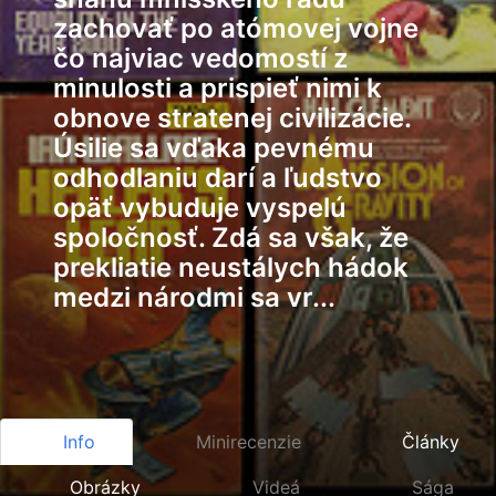
zachovať po atómovej vojne
čo najviac vedomostí z
minulosti a prispieť nimi k
obnove stratenej civilizácie.
Úsilie sa vďaka pevnému
odhodlaniu darí a ľudstvo
opäť vybuduje vyspelú
spoločnosť. Zdá sa však, že
prekliatie neustálych hádok
medzi národmi sa vr...
Info
Minirecenzie
Články
Obrázky
Videá
Sága