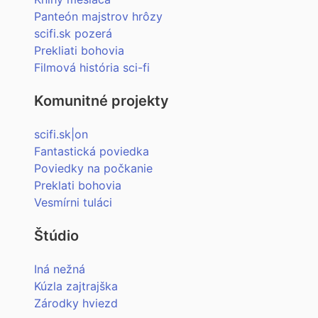
Panteón majstrov hrôzy
scifi.sk pozerá
Prekliati bohovia
Filmová história sci-fi
Komunitné projekty
scifi.sk|on
Fantastická poviedka
Poviedky na počkanie
Preklati bohovia
Vesmírni tuláci
Štúdio
Iná nežná
Kúzla zajtrajška
Zárodky hviezd