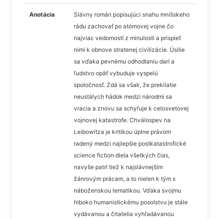
Anotácia
Slávny román popisujúci snahu mníšskeho
rádu zachovať po atómovej vojne čo
najviac vedomostí z minulosti a prispieť
nimi k obnove stratenej civilizácie. Úsilie
sa vďaka pevnému odhodlaniu darí a
ľudstvo opäť vybuduje vyspelú
spoločnosť. Zdá sa však, že prekliatie
neustálych hádok medzi národmi sa
vracia a znovu sa schyľuje k celosvetovej
vojnovej katastrofe. Chválospev na
Leibowitza je kritikou úplne právom
radený medzi najlepšie postkatastrofické
science fiction diela všetkých čias,
navyše patrí tiež k najslávnejším
žánrovým prácam, a to nielen k tým s
náboženskou tematikou. Vďaka svojmu
hlboko humanistickému posolstvu je stále
vydávanou a čitatelia vyhľadávanou