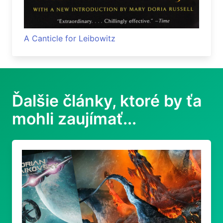
A Canticle for Leibowitz
Ďalšie články, ktoré by ťa
mohli zaujímať...