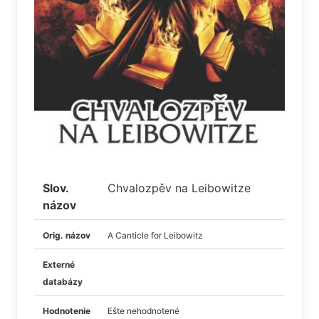
Slov.
Chvalozpěv na Leibowitze
názov
Orig. názov
A Canticle for Leibowitz
Externé
databázy
Hodnotenie
Ešte nehodnotené