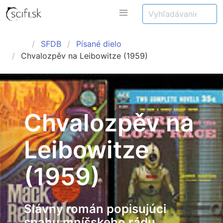
SFDB
Písané dielo
Chvalozpěv na Leibowitze (1959)
Chvalozpěv na
Leibowitze
(1959)
Slávny román popisujúci
snahu mníšskeho rádu